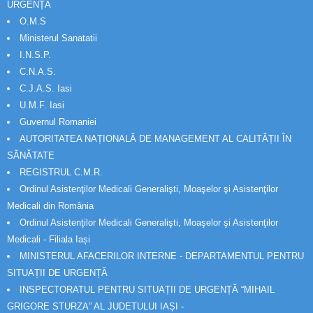
URGENȚĂ
O.M.S
Ministerul Sanatatii
I.N.S.P.
C.N.A.S.
C.J.A.S. Iasi
U.M.F. Iasi
Guvernul Romaniei
AUTORITATEA NAȚIONALĂ DE MANAGEMENT AL CALITĂȚII ÎN
SĂNĂTATE
REGISTRUL C.M.R.
Ordinul Asistenţilor Medicali Generalişti, Moaşelor şi Asistenţilor
Medicali din România
Ordinul Asistenţilor Medicali Generalişti, Moaşelor şi Asistenţilor
Medicali - Filiala Iași
MINISTERUL AFACERILOR INTERNE - DEPARTAMENTUL PENTRU
SITUAȚII DE URGENȚĂ
INSPECTORATUL PENTRU SITUAȚII DE URGENȚĂ “MIHAIL
GRIGORE STURZA” AL JUDETULUI IAȘI -