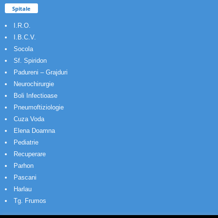
Spitale
I.R.O.
I.B.C.V.
Socola
Sf. Spiridon
Padureni – Grajduri
Neurochirurgie
Boli Infectioase
Pneumoftiziologie
Cuza Voda
Elena Doamna
Pediatrie
Recuperare
Parhon
Pascani
Harlau
Tg. Frumos