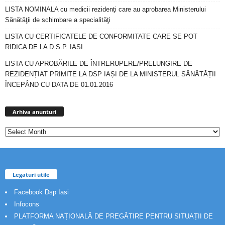
LISTA NOMINALA cu medicii rezidenţi care au aprobarea Ministerului
Sănătăţii de schimbare a specialităţi
LISTA CU CERTIFICATELE DE CONFORMITATE CARE SE POT
RIDICA DE LA D.S.P. IASI
LISTA CU APROBĂRILE DE ÎNTRERUPERE/PRELUNGIRE DE
REZIDENȚIAT PRIMITE LA DSP IAȘI DE LA MINISTERUL SĂNĂTĂȚII
ÎNCEPÂND CU DATA DE 01.01.2016
Arhiva
anunturi
Arhiva anunturi
Legaturi utile
Facebook Dsp Iasi
Infocons
PLATFORMA NAȚIONALĂ DE PREGĂTIRE PENTRU SITUAȚII DE