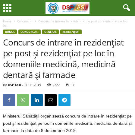
Home
Concursuri
Concurs de intrare în rezidenţiat pe post şi rezidenţiat pe loc
în...
RUNOS
CONCURSURI
GENERAL
REZIDENȚIAT
Concurs de intrare în rezidenţiat
pe post şi rezidenţiat pe loc în
domeniile medicină, medicină
dentară şi farmacie
By
DSP Iasi
-
05.11.2019
2222
0
Ministerul Sănătăţii organizează concurs de intrare în rezidenţiat pe
post şi rezidenţiat pe loc în domeniile medicină, medicină dentară şi
farmacie la data de 8 decembrie 2019.