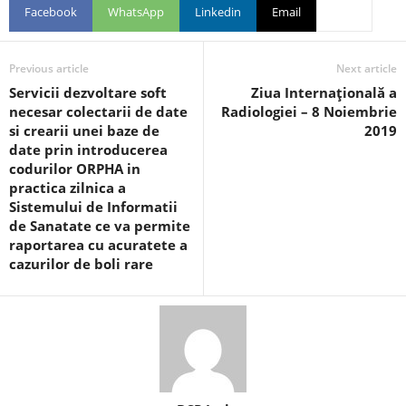
Facebook
WhatsApp
Linkedin
Email
Previous article
Next article
Servicii dezvoltare soft
Ziua Internaţională a
necesar colectarii de date
Radiologiei – 8 Noiembrie
si crearii unei baze de
2019
date prin introducerea
codurilor ORPHA in
practica zilnica a
Sistemului de Informatii
de Sanatate ce va permite
raportarea cu acuratete a
cazurilor de boli rare