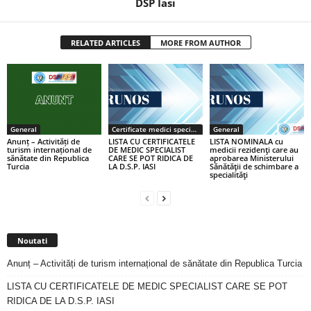
DSP Iasi
RELATED ARTICLES
MORE FROM AUTHOR
General
Certificate medici specialiști / primari
General
Anunț – Activități de
LISTA CU CERTIFICATELE
LISTA NOMINALA cu
turism internațional de
DE MEDIC SPECIALIST
medicii rezidenţi care au
sănătate din Republica
CARE SE POT RIDICA DE
aprobarea Ministerului
Turcia
LA D.S.P. IASI
Sănătăţii de schimbare a
specialităţi
Noutati
Anunț – Activități de turism internațional de sănătate din Republica Turcia
LISTA CU CERTIFICATELE DE MEDIC SPECIALIST CARE SE POT
RIDICA DE LA D.S.P. IASI