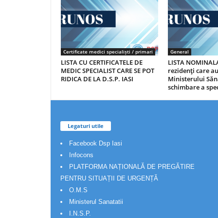
Certificate medici specialiști / primari
General
LISTA CU CERTIFICATELE DE
LISTA NOMINALA
MEDIC SPECIALIST CARE SE POT
rezidenţi care 
RIDICA DE LA D.S.P. IASI
Ministerului Săn
schimbare a spec
Legaturi utile
Facebook Dsp Iasi
Infocons
PLATFORMA NAȚIONALĂ DE PREGĂTIRE
PENTRU SITUAȚII DE URGENȚĂ
O.M.S
Ministerul Sanatatii
I.N.S.P.