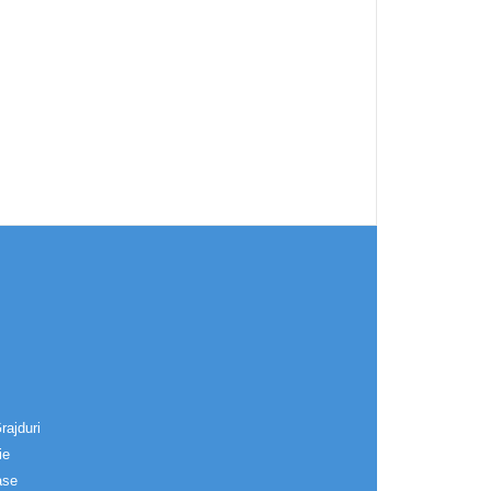
rajduri
ie
ase