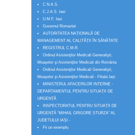
C.N.A.S.
C.J.A.S. Iasi
U.M.F. Iasi
Guvernul Romaniei
AUTORITATEA NAȚIONALĂ DE
MANAGEMENT AL CALITĂȚII ÎN SĂNĂTATE
REGISTRUL C.M.R.
Ordinul Asistenţilor Medicali Generalişti,
Moaşelor şi Asistenţilor Medicali din România
Ordinul Asistenţilor Medicali Generalişti,
Moaşelor şi Asistenţilor Medicali - Filiala Iași
MINISTERUL AFACERILOR INTERNE -
DEPARTAMENTUL PENTRU SITUAȚII DE
URGENȚĂ
INSPECTORATUL PENTRU SITUAȚII DE
URGENȚĂ “MIHAIL GRIGORE STURZA” AL
JUDETULUI IAȘI -
Fii un exemplu