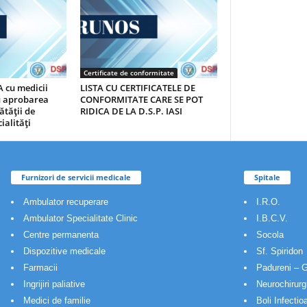
Certificate de conformitate
 cu medicii
LISTA CU CERTIFICATELE DE
au aprobarea
CONFORMITATE CARE SE POT
ătăţii de
RIDICA DE LA D.S.P. IASI
ialităţi
Furnizori de servicii medicale
Spitale
Ambulator recuperare
I.R.O.
Ambulator Specialitate Clinic
I.B.C.V.
Centre permanenta
Socola
Dispozitive medicale
Sf. Spiridon
Farmacii
Padureni – G
Ingrijiri paliative
Neurochirurg
Medici de familie
Boli Infectio