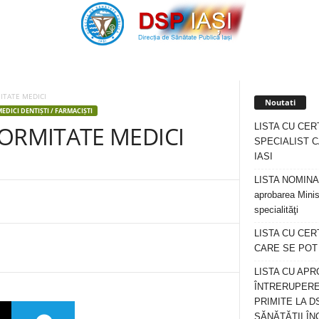
ITATE MEDICI
Noutati
MEDICI DENTIȘTI / FARMACIȘTI
LISTA CU CER
FORMITATE MEDICI
SPECIALIST C
IASI
LISTA NOMINALA
aprobarea Minis
specialităţi
LISTA CU CE
CARE SE POT R
LISTA CU APR
ÎNTRERUPERE
PRIMITE LA D
SĂNĂTĂȚII ÎN