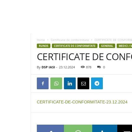
D
S
P
Home
Certificate de conformitate
CERTIFICATE DE CONFORM
I
RUNOS
CERTIFICATE DE CONFORMITATE
GENERAL
MEDICI / 
a
CERTIFICATE DE CON
s
i
By
DSP IASI
-
23.12.2024
878
0
CERTIFICATE-DE-CONFORMITATE-23.12.2024