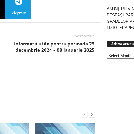
ANUNȚ PRIVI
Telegram
DESFĂŞURARE
GRADELOR P
FIZIOTERAPEU
Next article
Informații utile pentru perioada 23
Arhiva anuntu
decembrie 2024 – 08 ianuarie 2025