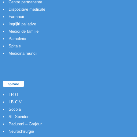
Centre permanenta
Dispozitive medicale
Farmacii
Ingrijiri paliative
Medici de familie
Paraclinic
Spitale
Medicina muncii
Spitale
I.R.O.
I.B.C.V.
Socola
Sf. Spiridon
Padureni – Grajduri
Neurochirurgie