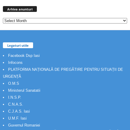
Arhiva
anunturi
Arhiva anunturi
Legaturi utile
Facebook Dsp Iasi
Infocons
PLATFORMA NAȚIONALĂ DE PREGĂTIRE PENTRU SITUAȚII DE
URGENȚĂ
O.M.S
Ministerul Sanatatii
I.N.S.P.
C.N.A.S.
C.J.A.S. Iasi
U.M.F. Iasi
Guvernul Romaniei