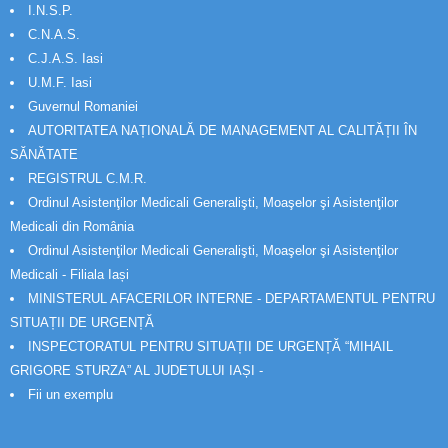
I.N.S.P.
C.N.A.S.
C.J.A.S. Iasi
U.M.F. Iasi
Guvernul Romaniei
AUTORITATEA NAȚIONALĂ DE MANAGEMENT AL CALITĂȚII ÎN
SĂNĂTATE
REGISTRUL C.M.R.
Ordinul Asistenţilor Medicali Generalişti, Moaşelor şi Asistenţilor
Medicali din România
Ordinul Asistenţilor Medicali Generalişti, Moaşelor şi Asistenţilor
Medicali - Filiala Iași
MINISTERUL AFACERILOR INTERNE - DEPARTAMENTUL PENTRU
SITUAȚII DE URGENȚĂ
INSPECTORATUL PENTRU SITUAȚII DE URGENȚĂ “MIHAIL
GRIGORE STURZA” AL JUDETULUI IAȘI -
Fii un exemplu