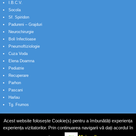
I.B.C.V.
Socola
Sf. Spiridon
Padureni – Grajduri
Neurochirurgie
Boli Infectioase
Pneumoftiziologie
Cuza Voda
Elena Doamna
Pediatrie
Recuperare
Parhon
Pascani
Harlau
Tg. Frumos
Acest website folosește Cookie(s) pentru a îmbunătăți experiența
experiența vizitatorilor. Prin continuarea navigarii vă dați acordul în