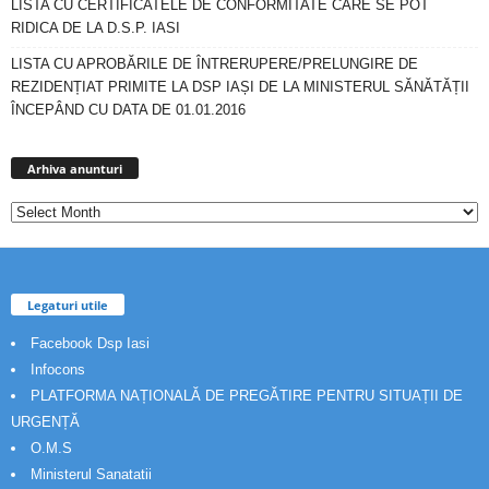
LISTA CU CERTIFICATELE DE CONFORMITATE CARE SE POT
RIDICA DE LA D.S.P. IASI
LISTA CU APROBĂRILE DE ÎNTRERUPERE/PRELUNGIRE DE
REZIDENȚIAT PRIMITE LA DSP IAȘI DE LA MINISTERUL SĂNĂTĂȚII
ÎNCEPÂND CU DATA DE 01.01.2016
Arhiva
anunturi
Arhiva anunturi
Legaturi utile
Facebook Dsp Iasi
Infocons
PLATFORMA NAȚIONALĂ DE PREGĂTIRE PENTRU SITUAȚII DE
URGENȚĂ
O.M.S
Ministerul Sanatatii