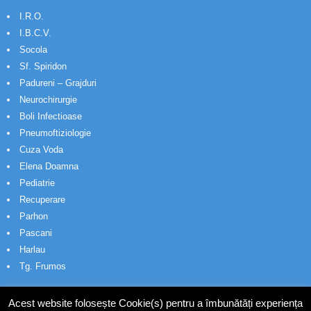
I.R.O.
I.B.C.V.
Socola
Sf. Spiridon
Padureni – Grajduri
Neurochirurgie
Boli Infectioase
Pneumoftiziologie
Cuza Voda
Elena Doamna
Pediatrie
Recuperare
Parhon
Pascani
Harlau
Tg. Frumos
Acest website folosește Cookie(s) pentru a îmbunătăți experiența