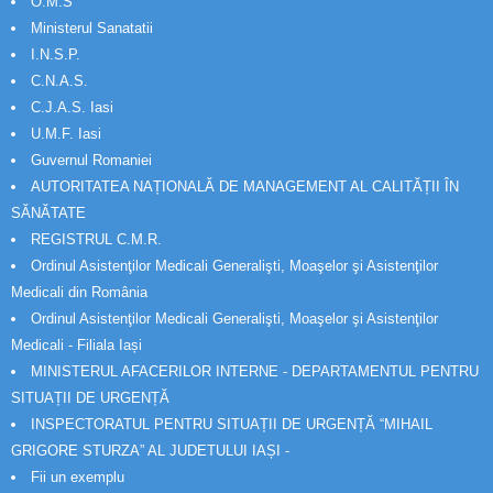
O.M.S
Ministerul Sanatatii
I.N.S.P.
C.N.A.S.
C.J.A.S. Iasi
U.M.F. Iasi
Guvernul Romaniei
AUTORITATEA NAȚIONALĂ DE MANAGEMENT AL CALITĂȚII ÎN
SĂNĂTATE
REGISTRUL C.M.R.
Ordinul Asistenţilor Medicali Generalişti, Moaşelor şi Asistenţilor
Medicali din România
Ordinul Asistenţilor Medicali Generalişti, Moaşelor şi Asistenţilor
Medicali - Filiala Iași
MINISTERUL AFACERILOR INTERNE - DEPARTAMENTUL PENTRU
SITUAȚII DE URGENȚĂ
INSPECTORATUL PENTRU SITUAȚII DE URGENȚĂ “MIHAIL
GRIGORE STURZA” AL JUDETULUI IAȘI -
Fii un exemplu