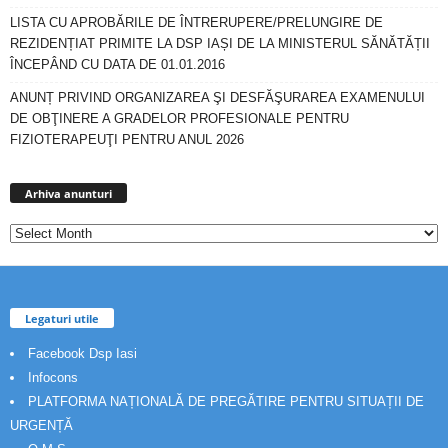
LISTA CU APROBĂRILE DE ÎNTRERUPERE/PRELUNGIRE DE
REZIDENȚIAT PRIMITE LA DSP IAȘI DE LA MINISTERUL SĂNĂTĂȚII
ÎNCEPÂND CU DATA DE 01.01.2016
ANUNȚ PRIVIND ORGANIZAREA ŞI DESFĂŞURAREA EXAMENULUI
DE OBŢINERE A GRADELOR PROFESIONALE PENTRU
FIZIOTERAPEUŢI PENTRU ANUL 2026
Arhiva
anunturi
Arhiva anunturi
Legaturi utile
Facebook Dsp Iasi
Infocons
PLATFORMA NAȚIONALĂ DE PREGĂTIRE PENTRU SITUAȚII DE
URGENȚĂ