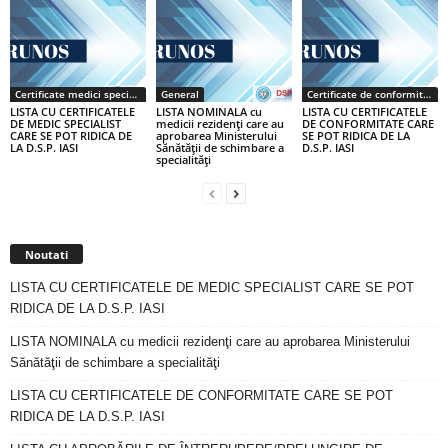
Certificate medici specialiști / primari
General
Certificate de conformitate
LISTA CU CERTIFICATELE
LISTA NOMINALA cu
LISTA CU CERTIFICATELE
DE MEDIC SPECIALIST
medicii rezidenţi care au
DE CONFORMITATE CARE
CARE SE POT RIDICA DE
aprobarea Ministerului
SE POT RIDICA DE LA
LA D.S.P. IASI
Sănătăţii de schimbare a
D.S.P. IASI
specialităţi
Noutati
LISTA CU CERTIFICATELE DE MEDIC SPECIALIST CARE SE POT
RIDICA DE LA D.S.P. IASI
LISTA NOMINALA cu medicii rezidenţi care au aprobarea Ministerului
Sănătăţii de schimbare a specialităţi
LISTA CU CERTIFICATELE DE CONFORMITATE CARE SE POT
RIDICA DE LA D.S.P. IASI