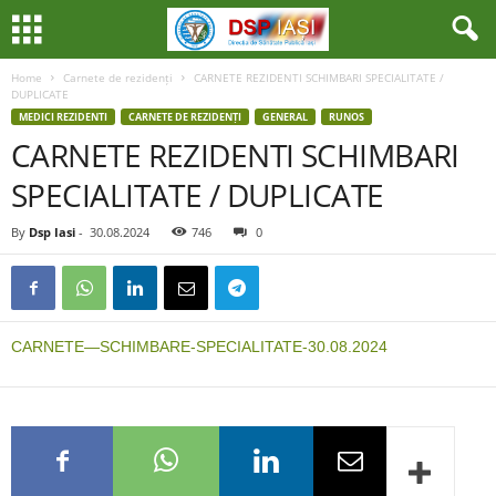
Home
Carnete de rezidenți
CARNETE REZIDENTI SCHIMBARI SPECIALITATE /
DUPLICATE
MEDICI REZIDENTI
CARNETE DE REZIDENȚI
GENERAL
RUNOS
CARNETE REZIDENTI SCHIMBARI
SPECIALITATE / DUPLICATE
By
Dsp Iasi
-
30.08.2024
746
0
CARNETE—SCHIMBARE-SPECIALITATE-30.08.2024