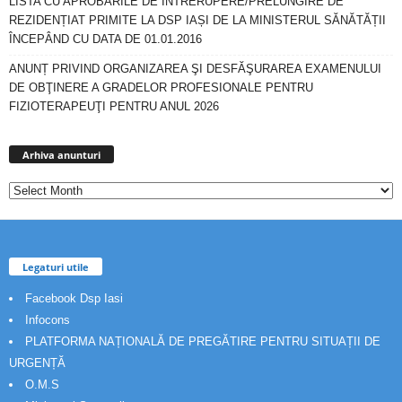
LISTA CU APROBĂRILE DE ÎNTRERUPERE/PRELUNGIRE DE
REZIDENȚIAT PRIMITE LA DSP IAȘI DE LA MINISTERUL SĂNĂTĂȚII
ÎNCEPÂND CU DATA DE 01.01.2016
ANUNȚ PRIVIND ORGANIZAREA ŞI DESFĂŞURAREA EXAMENULUI
DE OBŢINERE A GRADELOR PROFESIONALE PENTRU
FIZIOTERAPEUŢI PENTRU ANUL 2026
Arhiva
anunturi
Arhiva anunturi
Legaturi utile
Facebook Dsp Iasi
Infocons
PLATFORMA NAȚIONALĂ DE PREGĂTIRE PENTRU SITUAȚII DE
URGENȚĂ
O.M.S