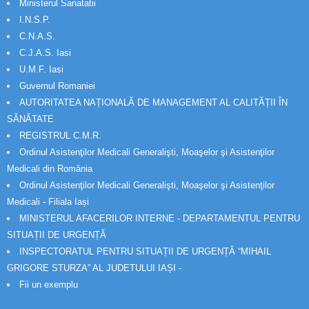
Ministerul Sanatatii
I.N.S.P.
C.N.A.S.
C.J.A.S. Iasi
U.M.F. Iasi
Guvernul Romaniei
AUTORITATEA NAȚIONALĂ DE MANAGEMENT AL CALITĂȚII ÎN
SĂNĂTATE
REGISTRUL C.M.R.
Ordinul Asistenţilor Medicali Generalişti, Moaşelor şi Asistenţilor
Medicali din România
Ordinul Asistenţilor Medicali Generalişti, Moaşelor şi Asistenţilor
Medicali - Filiala Iași
MINISTERUL AFACERILOR INTERNE - DEPARTAMENTUL PENTRU
SITUAȚII DE URGENȚĂ
INSPECTORATUL PENTRU SITUAȚII DE URGENȚĂ “MIHAIL
GRIGORE STURZA” AL JUDETULUI IAȘI -
Fii un exemplu