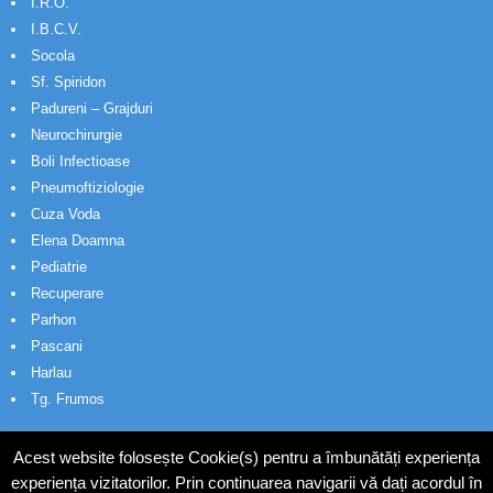
I.R.O.
I.B.C.V.
Socola
Sf. Spiridon
Padureni – Grajduri
Neurochirurgie
Boli Infectioase
Pneumoftiziologie
Cuza Voda
Elena Doamna
Pediatrie
Recuperare
Parhon
Pascani
Harlau
Tg. Frumos
Acest website folosește Cookie(s) pentru a îmbunătăți experiența
experiența vizitatorilor. Prin continuarea navigarii vă dați acordul în