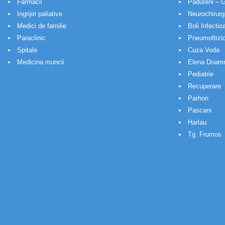
Farmacii
Padureni – G
Ingrijiri paliative
Neurochirurg
Medici de familie
Boli Infectio
Paraclinic
Pneumoftizio
Spitale
Cuza Voda
Medicina muncii
Elena Doam
Pediatrie
Recuperare
Parhon
Pascani
Harlau
Tg. Frumos