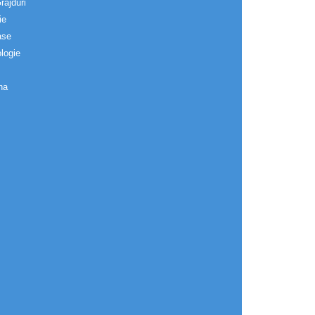
rajduri
ie
ase
logie
na