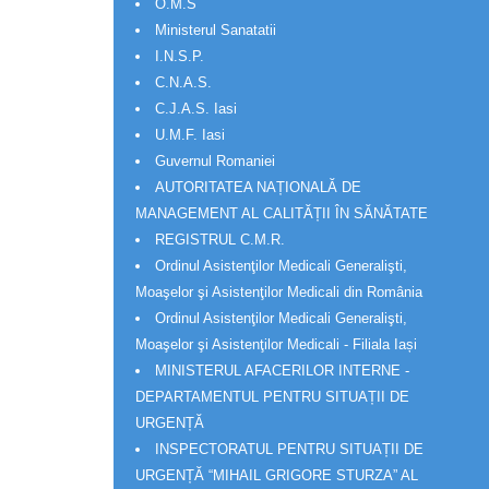
O.M.S
Ministerul Sanatatii
I.N.S.P.
C.N.A.S.
C.J.A.S. Iasi
U.M.F. Iasi
Guvernul Romaniei
AUTORITATEA NAȚIONALĂ DE
MANAGEMENT AL CALITĂȚII ÎN SĂNĂTATE
REGISTRUL C.M.R.
Ordinul Asistenţilor Medicali Generalişti,
Moaşelor şi Asistenţilor Medicali din România
Ordinul Asistenţilor Medicali Generalişti,
Moaşelor şi Asistenţilor Medicali - Filiala Iași
MINISTERUL AFACERILOR INTERNE -
DEPARTAMENTUL PENTRU SITUAȚII DE
URGENȚĂ
INSPECTORATUL PENTRU SITUAȚII DE
URGENȚĂ “MIHAIL GRIGORE STURZA” AL