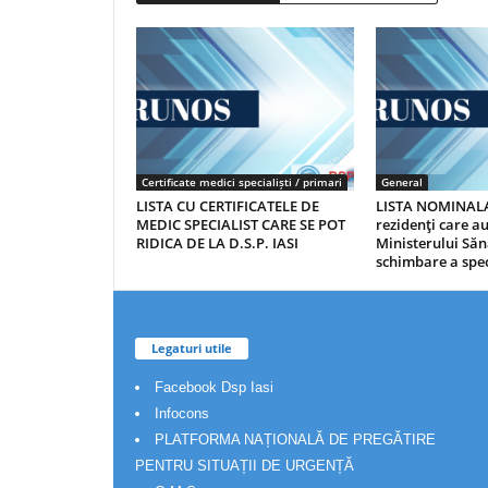
Certificate medici specialiști / primari
General
LISTA CU CERTIFICATELE DE
LISTA NOMINALA
MEDIC SPECIALIST CARE SE POT
rezidenţi care 
RIDICA DE LA D.S.P. IASI
Ministerului Săn
schimbare a spec
Legaturi utile
Facebook Dsp Iasi
Infocons
PLATFORMA NAȚIONALĂ DE PREGĂTIRE
PENTRU SITUAȚII DE URGENȚĂ