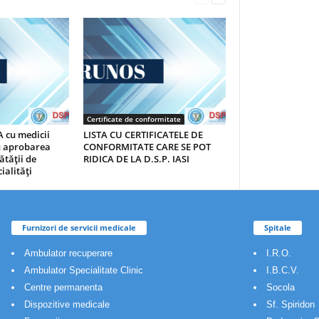
Certificate de conformitate
 cu medicii
LISTA CU CERTIFICATELE DE
au aprobarea
CONFORMITATE CARE SE POT
ătăţii de
RIDICA DE LA D.S.P. IASI
ialităţi
Furnizori de servicii medicale
Spitale
Ambulator recuperare
I.R.O.
Ambulator Specialitate Clinic
I.B.C.V.
Centre permanenta
Socola
Dispozitive medicale
Sf. Spiridon