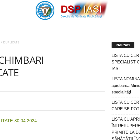
 / DUPLICATE
Noutati
LISTA CU CER
SCHIMBARI
SPECIALIST C
CATE
IASI
LISTA NOMINALA
aprobarea Minis
specialităţi
LISTA CU CE
CARE SE POT R
LISTA CU APR
TATE-30.04.2024
ÎNTRERUPERE
PRIMITE LA D
SĂNĂTĂȚII ÎN