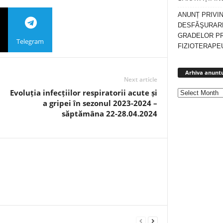
ANUNȚ PRIVI
DESFĂŞURARE
GRADELOR P
Telegram
FIZIOTERAPEU
Arhiva anuntu
Next article
Evoluția infecțiilor respiratorii acute și
a gripei în sezonul 2023-2024 –
săptămâna 22-28.04.2024