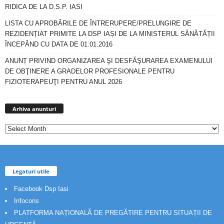
RIDICA DE LA D.S.P. IASI
LISTA CU APROBĂRILE DE ÎNTRERUPERE/PRELUNGIRE DE
REZIDENȚIAT PRIMITE LA DSP IAȘI DE LA MINISTERUL SĂNĂTĂȚII
ÎNCEPÂND CU DATA DE 01.01.2016
ANUNȚ PRIVIND ORGANIZAREA ŞI DESFĂŞURAREA EXAMENULUI
DE OBŢINERE A GRADELOR PROFESIONALE PENTRU
FIZIOTERAPEUŢI PENTRU ANUL 2026
Arhiva
anunturi
Arhiva anunturi
Legaturi utile
Facebook Dsp Iasi
Infocons
PLATFORMA NAȚIONALĂ DE PREGĂTIRE PENTRU SITUAȚII DE