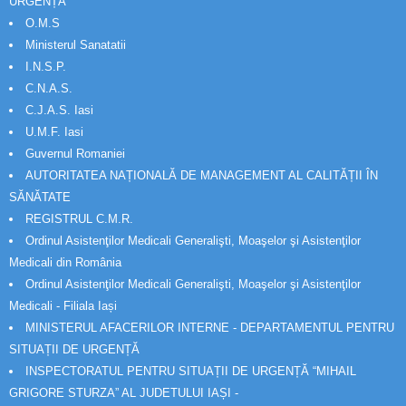
URGENȚĂ
O.M.S
Ministerul Sanatatii
I.N.S.P.
C.N.A.S.
C.J.A.S. Iasi
U.M.F. Iasi
Guvernul Romaniei
AUTORITATEA NAȚIONALĂ DE MANAGEMENT AL CALITĂȚII ÎN
SĂNĂTATE
REGISTRUL C.M.R.
Ordinul Asistenţilor Medicali Generalişti, Moaşelor şi Asistenţilor
Medicali din România
Ordinul Asistenţilor Medicali Generalişti, Moaşelor şi Asistenţilor
Medicali - Filiala Iași
MINISTERUL AFACERILOR INTERNE - DEPARTAMENTUL PENTRU
SITUAȚII DE URGENȚĂ
INSPECTORATUL PENTRU SITUAȚII DE URGENȚĂ “MIHAIL
GRIGORE STURZA” AL JUDETULUI IAȘI -