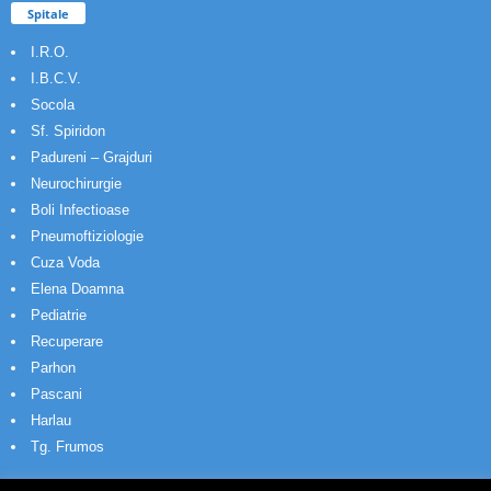
Spitale
I.R.O.
I.B.C.V.
Socola
Sf. Spiridon
Padureni – Grajduri
Neurochirurgie
Boli Infectioase
Pneumoftiziologie
Cuza Voda
Elena Doamna
Pediatrie
Recuperare
Parhon
Pascani
Harlau
Tg. Frumos