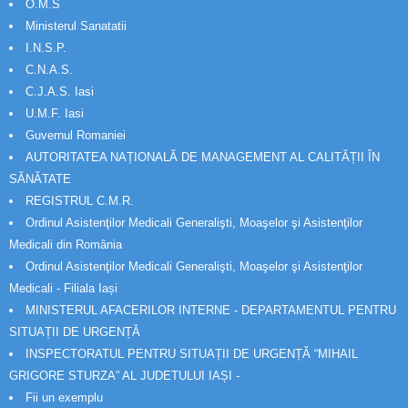
O.M.S
Ministerul Sanatatii
I.N.S.P.
C.N.A.S.
C.J.A.S. Iasi
U.M.F. Iasi
Guvernul Romaniei
AUTORITATEA NAȚIONALĂ DE MANAGEMENT AL CALITĂȚII ÎN
SĂNĂTATE
REGISTRUL C.M.R.
Ordinul Asistenţilor Medicali Generalişti, Moaşelor şi Asistenţilor
Medicali din România
Ordinul Asistenţilor Medicali Generalişti, Moaşelor şi Asistenţilor
Medicali - Filiala Iași
MINISTERUL AFACERILOR INTERNE - DEPARTAMENTUL PENTRU
SITUAȚII DE URGENȚĂ
INSPECTORATUL PENTRU SITUAȚII DE URGENȚĂ “MIHAIL
GRIGORE STURZA” AL JUDETULUI IAȘI -
Fii un exemplu