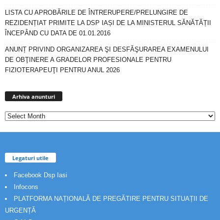
LISTA CU APROBĂRILE DE ÎNTRERUPERE/PRELUNGIRE DE
REZIDENȚIAT PRIMITE LA DSP IAȘI DE LA MINISTERUL SĂNĂTĂȚII
ÎNCEPÂND CU DATA DE 01.01.2016
ANUNȚ PRIVIND ORGANIZAREA ŞI DESFĂŞURAREA EXAMENULUI
DE OBŢINERE A GRADELOR PROFESIONALE PENTRU
FIZIOTERAPEUŢI PENTRU ANUL 2026
Arhiva
anunturi
Arhiva anunturi
Legaturi utile
Facebook Dsp Iasi
Infocons
PLATFORMA NAȚIONALĂ DE PREGĂTIRE PENTRU SITUAȚII DE
URGENȚĂ