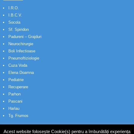
I.R.O.
I.B.C.V.
Socola
Sf. Spiridon
Padureni – Grajduri
Neurochirurgie
Boli Infectioase
Pneumoftiziologie
Cuza Voda
Elena Doamna
Pediatrie
Recuperare
Parhon
Pascani
Harlau
Tg. Frumos
Acest website folosește Cookie(s) pentru a îmbunătăți experiența