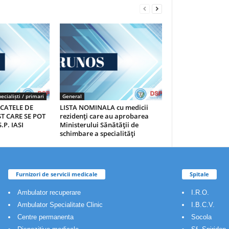
ecialiști / primari
General
ICATELE DE
LISTA NOMINALA cu medicii
T CARE SE POT
rezidenţi care au aprobarea
.P. IASI
Ministerului Sănătăţii de
schimbare a specialităţi
Furnizori de servicii medicale
Spitale
Ambulator recuperare
I.R.O.
Ambulator Specialitate Clinic
I.B.C.V.
Centre permanenta
Socola