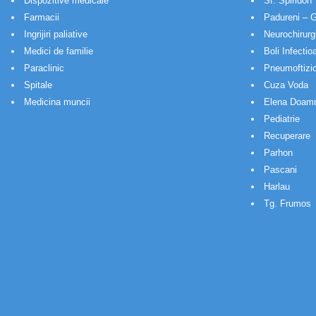
Dispozitive medicale
Sf. Spiridon
Farmacii
Padureni – G
Ingrijiri paliative
Neurochirurg
Medici de familie
Boli Infectio
Paraclinic
Pneumoftizio
Spitale
Cuza Voda
Medicina muncii
Elena Doam
Pediatrie
Recuperare
Parhon
Pascani
Harlau
Tg. Frumos