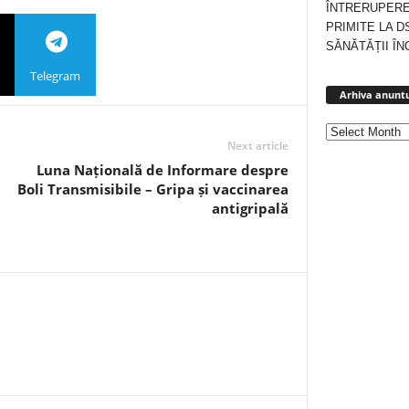
ÎNTRERUPERE
PRIMITE LA D
SĂNĂTĂȚII ÎN
Telegram
Arhiva anuntu
Next article
Luna Națională de Informare despre
Boli Transmisibile – Gripa și vaccinarea
antigripală