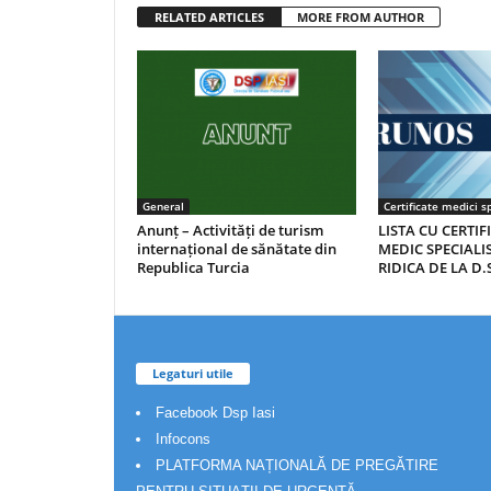
RELATED ARTICLES
MORE FROM AUTHOR
General
Certificate medici sp
Anunț – Activități de turism
LISTA CU CERTIF
internațional de sănătate din
MEDIC SPECIALIS
Republica Turcia
RIDICA DE LA D.S
Legaturi utile
Facebook Dsp Iasi
Infocons
PLATFORMA NAȚIONALĂ DE PREGĂTIRE