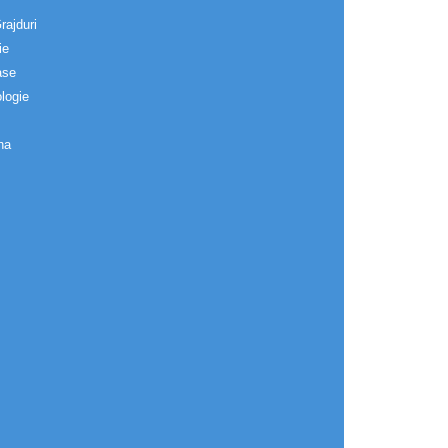
rajduri
ie
ase
logie
na