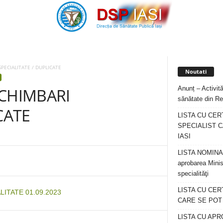
PECIALITATE / DUPLICATE
Noutati
Anunț – Activită
SCHIMBARI
sănătate din Re
CATE
LISTA CU CER
SPECIALIST C
IASI
LISTA NOMINALA
aprobarea Minis
specialităţi
LISTA CU CE
ITATE 01.09.2023
CARE SE POT R
LISTA CU APR