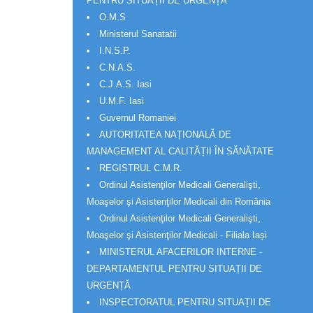
PENTRU SITUAȚII DE URGENȚĂ
O.M.S
Ministerul Sanatatii
I.N.S.P.
C.N.A.S.
C.J.A.S. Iasi
U.M.F. Iasi
Guvernul Romaniei
AUTORITATEA NAȚIONALĂ DE
MANAGEMENT AL CALITĂȚII ÎN SĂNĂTATE
REGISTRUL C.M.R.
Ordinul Asistenţilor Medicali Generalişti,
Moaşelor şi Asistenţilor Medicali din România
Ordinul Asistenţilor Medicali Generalişti,
Moaşelor şi Asistenţilor Medicali - Filiala Iași
MINISTERUL AFACERILOR INTERNE -
DEPARTAMENTUL PENTRU SITUAȚII DE
URGENȚĂ
INSPECTORATUL PENTRU SITUAȚII DE