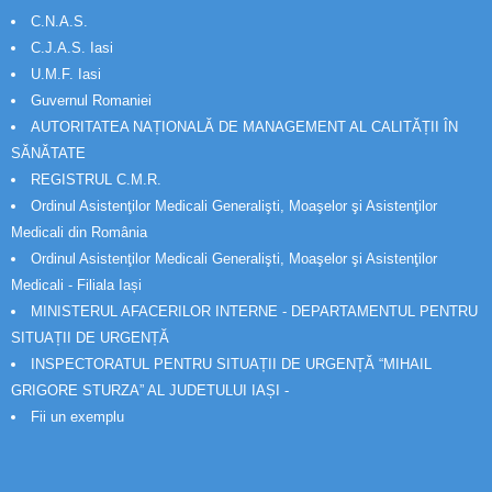
C.N.A.S.
C.J.A.S. Iasi
U.M.F. Iasi
Guvernul Romaniei
AUTORITATEA NAȚIONALĂ DE MANAGEMENT AL CALITĂȚII ÎN
SĂNĂTATE
REGISTRUL C.M.R.
Ordinul Asistenţilor Medicali Generalişti, Moaşelor şi Asistenţilor
Medicali din România
Ordinul Asistenţilor Medicali Generalişti, Moaşelor şi Asistenţilor
Medicali - Filiala Iași
MINISTERUL AFACERILOR INTERNE - DEPARTAMENTUL PENTRU
SITUAȚII DE URGENȚĂ
INSPECTORATUL PENTRU SITUAȚII DE URGENȚĂ “MIHAIL
GRIGORE STURZA” AL JUDETULUI IAȘI -
Fii un exemplu