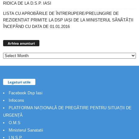
RIDICA DE LA D.S.P. IASI
LISTA CU APROBĂRILE DE ÎNTRERUPERE/PRELUNGIRE DE
REZIDENȚIAT PRIMITE LA DSP IAȘI DE LA MINISTERUL SĂNĂTĂȚII
ÎNCEPÂND CU DATA DE 01.01.2016
Arhiva
anunturi
Arhiva anunturi
Legaturi utile
Facebook Dsp Iasi
Infocons
PLATFORMA NAȚIONALĂ DE PREGĂTIRE PENTRU SITUAȚII DE
URGENȚĂ
O.M.S
Ministerul Sanatatii
I.N.S.P.