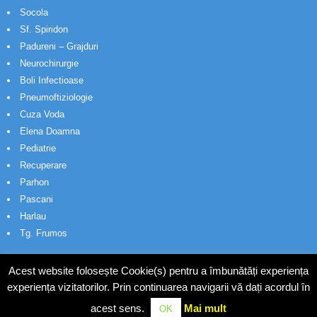
Socola
Sf. Spiridon
Padureni – Grajduri
Neurochirurgie
Boli Infectioase
Pneumoftiziologie
Cuza Voda
Elena Doamna
Pediatrie
Recuperare
Parhon
Pascani
Harlau
Tg. Frumos
Acest website folosește Cookie(s) pentru a îmbunătăți experiența
experiența vizitatorilor. Prin continuarea navigarii vă dați acordul în
acest sens.
Mai mult
OK
© Wakatech