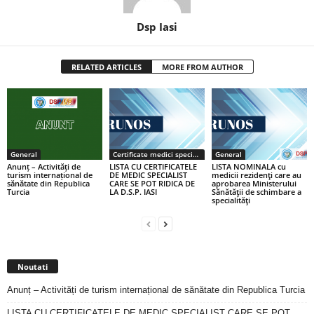
Dsp Iasi
RELATED ARTICLES
MORE FROM AUTHOR
General
Certificate medici specialiști / primari
General
Anunț – Activități de
LISTA CU CERTIFICATELE
LISTA NOMINALA cu
turism internațional de
DE MEDIC SPECIALIST
medicii rezidenţi care au
sănătate din Republica
CARE SE POT RIDICA DE
aprobarea Ministerului
Turcia
LA D.S.P. IASI
Sănătăţii de schimbare a
specialităţi
Noutati
Anunț – Activități de turism internațional de sănătate din Republica Turcia
LISTA CU CERTIFICATELE DE MEDIC SPECIALIST CARE SE POT