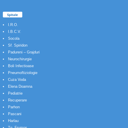
Spitale
I.R.O.
I.B.C.V.
Socola
Sf. Spiridon
Padureni – Grajduri
Neurochirurgie
Boli Infectioase
Pneumoftiziologie
Cuza Voda
Elena Doamna
Pediatrie
Recuperare
Parhon
Pascani
Harlau
Tg. Frumos