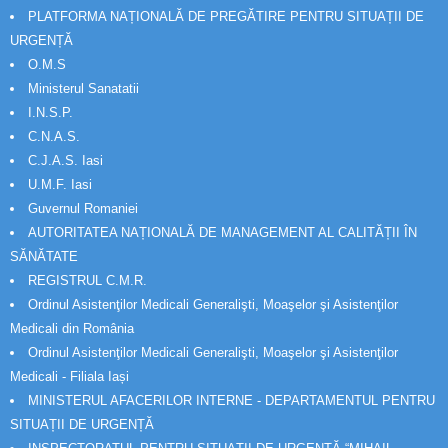
PLATFORMA NAȚIONALĂ DE PREGĂTIRE PENTRU SITUAȚII DE
URGENȚĂ
O.M.S
Ministerul Sanatatii
I.N.S.P.
C.N.A.S.
C.J.A.S. Iasi
U.M.F. Iasi
Guvernul Romaniei
AUTORITATEA NAȚIONALĂ DE MANAGEMENT AL CALITĂȚII ÎN
SĂNĂTATE
REGISTRUL C.M.R.
Ordinul Asistenţilor Medicali Generalişti, Moaşelor şi Asistenţilor
Medicali din România
Ordinul Asistenţilor Medicali Generalişti, Moaşelor şi Asistenţilor
Medicali - Filiala Iași
MINISTERUL AFACERILOR INTERNE - DEPARTAMENTUL PENTRU
SITUAȚII DE URGENȚĂ