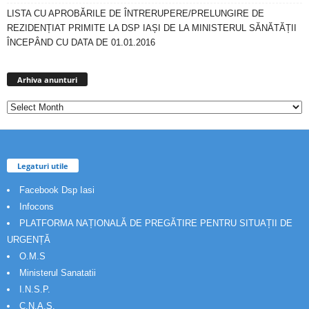
LISTA CU APROBĂRILE DE ÎNTRERUPERE/PRELUNGIRE DE
REZIDENȚIAT PRIMITE LA DSP IAȘI DE LA MINISTERUL SĂNĂTĂȚII
ÎNCEPÂND CU DATA DE 01.01.2016
Arhiva
anunturi
Arhiva anunturi
Legaturi utile
Facebook Dsp Iasi
Infocons
PLATFORMA NAȚIONALĂ DE PREGĂTIRE PENTRU SITUAȚII DE
URGENȚĂ
O.M.S
Ministerul Sanatatii
I.N.S.P.
C.N.A.S.