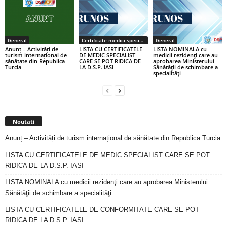
General
Certificate medici specialiști / primari
General
Anunț – Activități de
LISTA CU CERTIFICATELE
LISTA NOMINALA cu
turism internațional de
DE MEDIC SPECIALIST
medicii rezidenţi care au
sănătate din Republica
CARE SE POT RIDICA DE
aprobarea Ministerului
Turcia
LA D.S.P. IASI
Sănătăţii de schimbare a
specialităţi
Noutati
Anunț – Activități de turism internațional de sănătate din Republica Turcia
LISTA CU CERTIFICATELE DE MEDIC SPECIALIST CARE SE POT
RIDICA DE LA D.S.P. IASI
LISTA NOMINALA cu medicii rezidenţi care au aprobarea Ministerului
Sănătăţii de schimbare a specialităţi
LISTA CU CERTIFICATELE DE CONFORMITATE CARE SE POT
RIDICA DE LA D.S.P. IASI