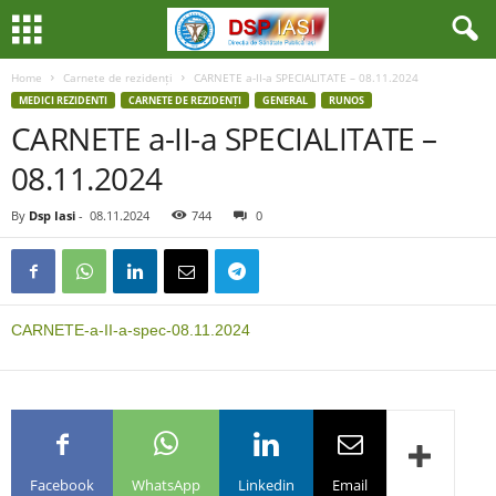
Home
Carnete de rezidenți
CARNETE a-II-a SPECIALITATE – 08.11.2024
MEDICI REZIDENTI
CARNETE DE REZIDENȚI
GENERAL
RUNOS
CARNETE a-II-a SPECIALITATE –
08.11.2024
By
Dsp Iasi
-
08.11.2024
744
0
CARNETE-a-II-a-spec-08.11.2024
Facebook
WhatsApp
Linkedin
Email