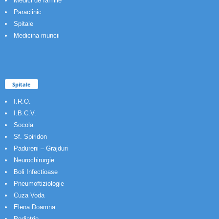
Medici de familie
Paraclinic
Spitale
Medicina muncii
Spitale
I.R.O.
I.B.C.V.
Socola
Sf. Spiridon
Padureni – Grajduri
Neurochirurgie
Boli Infectioase
Pneumoftiziologie
Cuza Voda
Elena Doamna
Pediatrie