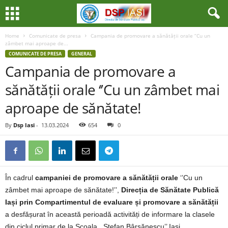
Home
Comunicate de presa
Campania de promovare a sănătății orale ‘’Cu un
zâmbet mai aproape de...
COMUNICATE DE PRESA
GENERAL
Campania de promovare a
sănătății orale ‘’Cu un zâmbet mai
aproape de sănătate!
By
Dsp Iasi
-
13.03.2024
654
0
În cadrul
campaniei de promovare a sănătății orale
‘’Cu un
zâmbet mai aproape de sănătate!’’,
Direcția de Sănătate Publică
Iași prin Compartimentul de evaluare și promovare a sănătății
a desfășurat în această perioadă activități de informare la clasele
din ciclul primar de la Școala ,,Ștefan Bârsănescu’’ Iași.