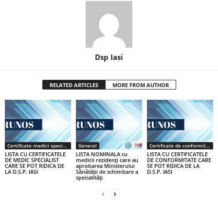
Dsp Iasi
RELATED ARTICLES
MORE FROM AUTHOR
Certificate medici specialiști / primari
General
Certificate de conformitate
LISTA CU CERTIFICATELE
LISTA NOMINALA cu
LISTA CU CERTIFICATELE
DE MEDIC SPECIALIST
medicii rezidenţi care au
DE CONFORMITATE CARE
CARE SE POT RIDICA DE
aprobarea Ministerului
SE POT RIDICA DE LA
LA D.S.P. IASI
Sănătăţii de schimbare a
D.S.P. IASI
specialităţi