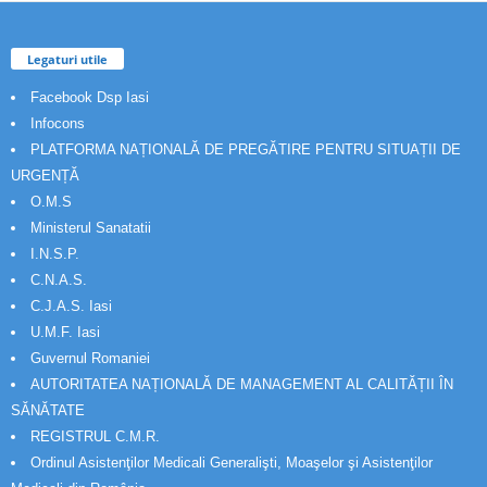
Legaturi utile
Facebook Dsp Iasi
Infocons
PLATFORMA NAȚIONALĂ DE PREGĂTIRE PENTRU SITUAȚII DE
URGENȚĂ
O.M.S
Ministerul Sanatatii
I.N.S.P.
C.N.A.S.
C.J.A.S. Iasi
U.M.F. Iasi
Guvernul Romaniei
AUTORITATEA NAȚIONALĂ DE MANAGEMENT AL CALITĂȚII ÎN
SĂNĂTATE
REGISTRUL C.M.R.
Ordinul Asistenţilor Medicali Generalişti, Moaşelor şi Asistenţilor