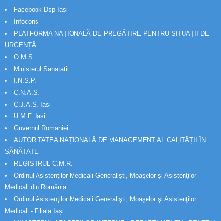
Facebook Dsp Iasi
Infocons
PLATFORMA NAȚIONALĂ DE PREGĂTIRE PENTRU SITUAȚII DE
URGENȚĂ
O.M.S
Ministerul Sanatatii
I.N.S.P.
C.N.A.S.
C.J.A.S. Iasi
U.M.F. Iasi
Guvernul Romaniei
AUTORITATEA NAȚIONALĂ DE MANAGEMENT AL CALITĂȚII ÎN
SĂNĂTATE
REGISTRUL C.M.R.
Ordinul Asistenţilor Medicali Generalişti, Moaşelor şi Asistenţilor
Medicali din România
Ordinul Asistenţilor Medicali Generalişti, Moaşelor şi Asistenţilor
Medicali - Filiala Iași