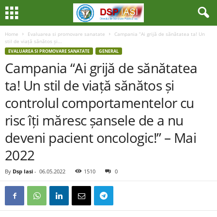
Home
Evaluarea si promovare sanatate
Campania “Ai grijă de sănătatea ta! Un
stil de viață sănătos și...
EVALUAREA SI PROMOVARE SANATATE
GENERAL
Campania “Ai grijă de sănătatea
ta! Un stil de viață sănătos și
controlul comportamentelor cu
risc îți măresc șansele de a nu
deveni pacient oncologic!” – Mai
2022
By
Dsp Iasi
-
06.05.2022
1510
0