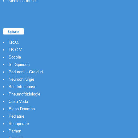
Medicina muncii
Spitale
I.R.O.
I.B.C.V.
Socola
Sf. Spiridon
Padureni – Grajduri
Neurochirurgie
Boli Infectioase
Pneumoftiziologie
Cuza Voda
Elena Doamna
Pediatrie
Recuperare
Parhon