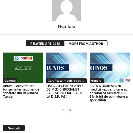
Dsp Iasi
RELATED ARTICLES
MORE FROM AUTHOR
General
Certificate medici specialiști / primari
General
Anunț – Activități de
LISTA CU CERTIFICATELE
LISTA NOMINALA cu
turism internațional de
DE MEDIC SPECIALIST
medicii rezidenţi care au
sănătate din Republica
CARE SE POT RIDICA DE
aprobarea Ministerului
Turcia
LA D.S.P. IASI
Sănătăţii de schimbare a
specialităţi
Noutati