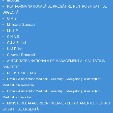
Infocons
PLATFORMA NAȚIONALĂ DE PREGĂTIRE PENTRU SITUAȚII DE
URGENȚĂ
O.M.S
Ministerul Sanatatii
I.N.S.P.
C.N.A.S.
C.J.A.S. Iasi
U.M.F. Iasi
Guvernul Romaniei
AUTORITATEA NAȚIONALĂ DE MANAGEMENT AL CALITĂȚII ÎN
SĂNĂTATE
REGISTRUL C.M.R.
Ordinul Asistenţilor Medicali Generalişti, Moaşelor şi Asistenţilor
Medicali din România
Ordinul Asistenţilor Medicali Generalişti, Moaşelor şi Asistenţilor
Medicali - Filiala Iași
MINISTERUL AFACERILOR INTERNE - DEPARTAMENTUL PENTRU
SITUAȚII DE URGENȚĂ