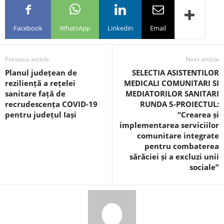
Facebook
WhatsApp
Linkedin
Email
Previous article
Next article
Planul județean de
SELECTIA ASISTENTILOR
reziliență a rețelei
MEDICALI COMUNITARI SI
sanitare față de
MEDIATORILOR SANITARI
recrudescența COVID-19
RUNDA 5-PROIECTUL:
pentru județul Iași
“Crearea și
implementarea serviciilor
comunitare integrate
pentru combaterea
sărăciei și a excluzi unii
sociale”