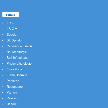
Spitale
I.R.O.
I.B.C.V.
Socola
Sf. Spiridon
Padureni – Grajduri
Neurochirurgie
Boli Infectioase
Pneumoftiziologie
Cuza Voda
Elena Doamna
Pediatrie
Recuperare
Parhon
Pascani
Harlau