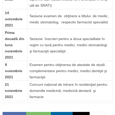
util de SRATI)
14
Sesiune examen de obţinere a titlului de medic,
octombrie
medic stomatolog, respectiv farmacist specialist.
2021
Prima
decad
ă din
Sesiune înscrieri pentru a doua specialitate în
luna
regim cu taxă pentru medici, medici stomatologi
noiembrie
şi farmacişti specialişti.
2021
9
Examen pentru obţinerea de atestate de studii
noiembrie
complementare pentru medici, medici dentişti şi
2021
farmacişti.
21
Concurs național de intrare în rezidenţiat pentru
noiembrie
domeniile medicină, medicină dentară şi
2021
farmacie