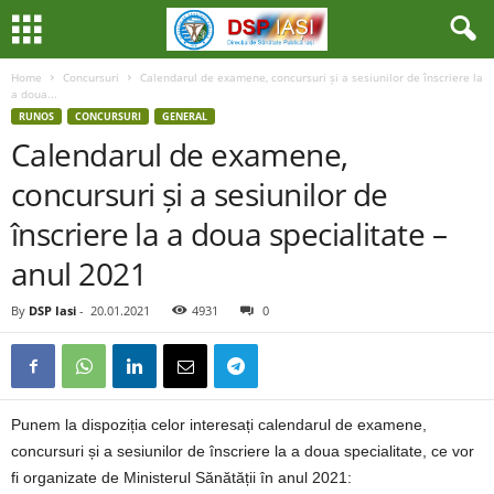
Home
Concursuri
Calendarul de examene, concursuri și a sesiunilor de înscriere la
a doua...
RUNOS
CONCURSURI
GENERAL
Calendarul de examene,
concursuri și a sesiunilor de
înscriere la a doua specialitate –
anul 2021
By
DSP Iasi
-
20.01.2021
4931
0
Punem la dispoziția celor interesați calendarul de examene,
concursuri și a sesiunilor de înscriere la a doua specialitate, ce vor
fi organizate de Ministerul Sănătății în anul 2021: