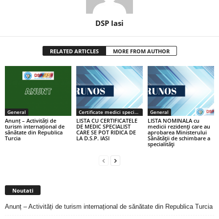
DSP Iasi
RELATED ARTICLES
MORE FROM AUTHOR
General
Certificate medici specialiști / primari
General
Anunț – Activități de
LISTA CU CERTIFICATELE
LISTA NOMINALA cu
turism internațional de
DE MEDIC SPECIALIST
medicii rezidenţi care au
sănătate din Republica
CARE SE POT RIDICA DE
aprobarea Ministerului
Turcia
LA D.S.P. IASI
Sănătăţii de schimbare a
specialităţi
Noutati
Anunț – Activități de turism internațional de sănătate din Republica Turcia