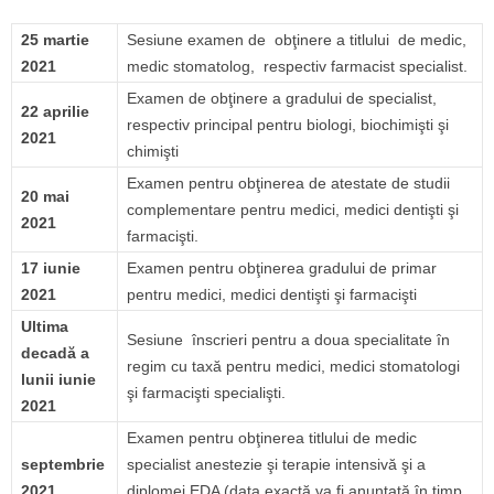
25 martie
Sesiune examen de obţinere a titlului de medic,
2021
medic stomatolog, respectiv farmacist specialist.
Examen de obţinere a gradului de specialist,
22 aprilie
respectiv principal pentru biologi, biochimişti şi
2021
chimişti
Examen pentru obţinerea de atestate de studii
20 mai
complementare pentru medici, medici dentişti şi
2021
farmacişti.
17 iunie
Examen pentru obţinerea gradului de primar
2021
pentru medici, medici dentişti şi farmacişti
Ultima
Sesiune înscrieri pentru a doua specialitate în
decadă a
regim cu taxă pentru medici, medici stomatologi
lunii iunie
şi farmacişti specialişti.
2021
Examen pentru obţinerea titlului de medic
septembrie
specialist anestezie şi terapie intensivă şi a
2021
diplomei EDA (data exactă va fi anunțată în timp