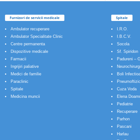
Furnizori de servicii medicale
Spitale
Ambulator recuperare
I.R.O.
Ambulator Specialitate Clinic
I.B.C.V.
Centre permanenta
Socola
Dispozitive medicale
Sf. Spiridon
Farmacii
Padureni – G
Ingrijiri paliative
Neurochirurg
Medici de familie
Boli Infectio
Paraclinic
Pneumoftizio
Spitale
Cuza Voda
Medicina muncii
Elena Doam
Pediatrie
Recuperare
Parhon
Pascani
Harlau