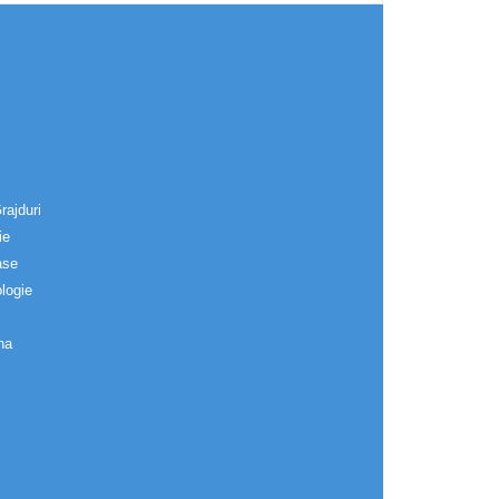
rajduri
ie
ase
logie
na