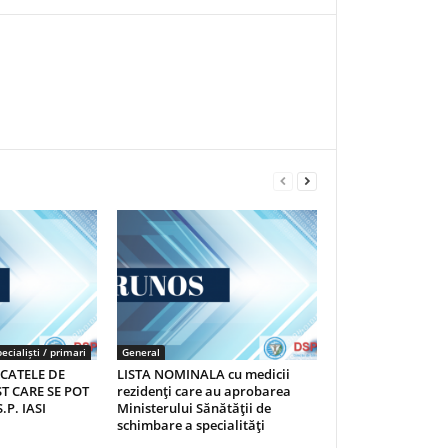
ecialiști / primari
General
ICATELE DE
LISTA NOMINALA cu medicii
T CARE SE POT
rezidenţi care au aprobarea
.P. IASI
Ministerului Sănătăţii de
schimbare a specialităţi