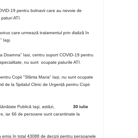
 COVID-19 pentru bolnavii care au nevoie de
paturi ATI.
virus care urmează tratamentul prin dializă în
” Iaşi.
lena Doamna” Iasi, centru suport COVID-19 pentru
pecialitate, nu sunt ocupate paturile ATI.
pentru Copii “Sfânta Maria” Iași, nu sunt ocupate
d de la Spitalul Clinic de Urgență pentru Copii
ei de Sănătate Publică Iaşi, astăzi,
30
iulie
e, iar 66 de persoane sunt carantinate la
a emis în total 43088 de decizii pentru persoanele