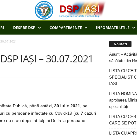
RI
DESPRE DSP
COMPARTIMENTE
INFORMATII UTILE
 30.07.2021
Noutati
Anunț – Activită
SP IAȘI – 30.07.2021
sănătate din Re
LISTA CU CER
SPECIALIST C
IASI
LISTA NOMINALA
aprobarea Minis
ănătate Publică, până astăzi,
30 iulie 2021
, pe
specialităţi
uri cu persoane infectate cu Covid-19 (cu
7
cazuri
LISTA CU CE
ore nu s-au depistat tulpini Delta la persoane
CARE SE POT R
LISTA CU APR