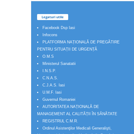
Legaturi utile
Facebook Dsp Iasi
Infocons
PLATFORMA NAȚIONALĂ DE PREGĂTIRE
PENTRU SITUAȚII DE URGENȚĂ
O.M.S
Ministerul Sanatatii
I.N.S.P.
C.N.A.S.
C.J.A.S. Iasi
U.M.F. Iasi
Guvernul Romaniei
AUTORITATEA NAȚIONALĂ DE
MANAGEMENT AL CALITĂȚII ÎN SĂNĂTATE
REGISTRUL C.M.R.
Ordinul Asistenţilor Medicali Generalişti,