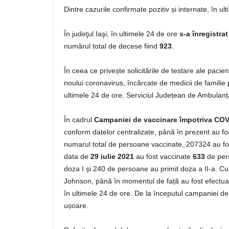
Dintre cazurile confirmate pozitiv și internate, în ul
În judeţul Iaşi, în ultimele 24 de ore
s-a înregistra
numărul total de decese fiind
923
.
În ceea ce privește solicitările de testare ale paci
noului coronavirus, încărcate de medicii de familie
ultimele 24 de ore, Serviciul Județean de Ambulanță
În cadrul
Campaniei de vaccinare împotriva COV
conform datelor centralizate, până în prezent au fo
numarul total de persoane vaccinate, 207324 au fos
data de
29 iulie 2021
au fost vaccinate
633
de per
doza I și 240 de persoane au primit doza a II-a. Cu
Johnson, până în momentul de față au fost efectu
în ultimele 24 de ore. De la începutul campaniei de
ușoare.