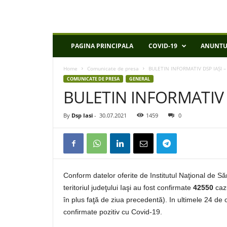
D
PAGINA PRINCIPALA
COVID-19
ANUNTU
S
P
Home
Comunicate de presa
BULETIN INFORMATIV DSP IAȘI –
I
COMUNICATE DE PRESA
GENERAL
a
BULETIN INFORMATIV D
s
i
By
Dsp Iasi
-
30.07.2021
1459
0
Conform datelor oferite de Institutul Naţional de S
teritoriul judeţului Iaşi au fost confirmate
42550
caz
în plus faţă de ziua precedentă). In ultimele 24 de 
confirmate pozitiv cu Covid-19.