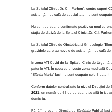
La Spitalul Clinic „Dr. C.I. Parhon”, centru suport
asistenţă medicală de specialitate, nu sunt ocupate 
Nu sunt persoane confirmate pozitiv cu noul corona
staţia de dializă de la Spitalul Clinic „Dr. C.I. Parhon
La Spitalul Clinic de Obstetrica si Ginecologie “E
gravidele care au nevoie de asistenţă medicală de s
In zona ATI Covid de la Spitalul Clinic de Urgență 
paturile ATI. În ceea ce privește zona medicală Covi
“Sfânta Maria” Iași, nu sunt ocupate cele 5 paturi.
Conform datelor centralizate la nivelul Direcţi
2021
, un număr de 69 de persoane se află în izolar
domiciliu.
Până în prezent, Direcţia de Sănătate Publică Iaşi 