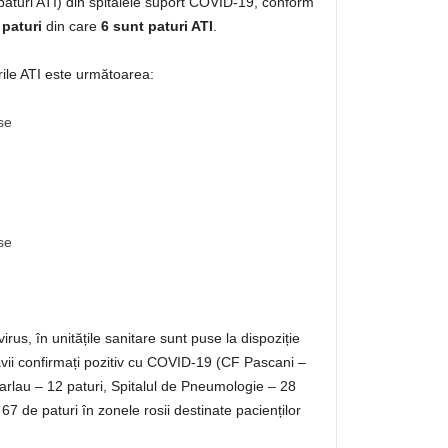
v paturi ATI) din spitalele suport COVID-19, conform
paturi
din care
6
sunt paturi ATI
.
rile ATI este următoarea:
ase
ase
rus, în unitățile sanitare sunt puse la dispoziție
avii confirmați pozitiv cu COVID-19 (CF Pascani –
Harlau – 12 paturi, Spitalul de Pneumologie – 28
i 67 de paturi în zonele rosii destinate pacienților