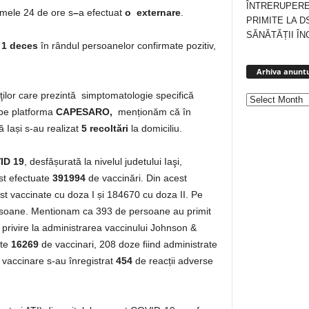
ÎNTRERUPERE
timele 24 de ore s
–
a efectuat
o externare
.
PRIMITE LA D
SĂNĂTĂȚII ÎN
t 1 deces
în rândul persoanelor confirmate pozitiv,
Arhiva anuntu
enţilor care prezintă simptomatologie specifică
 pe platforma
CAPESARO,
menționăm că în
 Iași s-au realizat
5 recoltări
la domiciliu.
ID 19
, desfășurată la nivelul judetului Iaşi,
st efectuate
391994
de vaccinări. Din acest
t vaccinate cu doza I și 184670 cu doza II. Pe
soane. Mentionam ca 393 de persoane au primit
 privire la administrarea vaccinului Johnson &
ate
16269
de vaccinari, 208 doze fiind administrate
 vaccinare s-au înregistrat
454
de reacții adverse