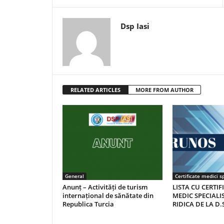
Dsp Iasi
RELATED ARTICLES
MORE FROM AUTHOR
General
Certificate medici sp
Anunț – Activități de turism
LISTA CU CERTIF
internațional de sănătate din
MEDIC SPECIALIS
Republica Turcia
RIDICA DE LA D.S