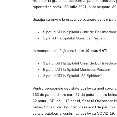
Referitor la gradul de ocupare al paturilor (inclusi
raportărilor, astăzi,
30 iulie 2021
, sunt ocupate
30 
Situaţia cu privire la gradul de ocupare pentru patu
5 paturi ATI la Spitalul Clinic de Boli Infecţio
1 pat ATI la Spitalul Municipal Paşcani
În momentul de faţă sunt libere
10 paturi ATI
:
3 paturi ATI la Spitalul Clinic de Boli Infecţio
5 paturi ATI la Spitalul Municipal Paşcani
2 paturi ATI la Spitalul “Sf. Spiridon”
Pentru persoanele depistate pozitiv cu noul coronavi
163 de paturi, dintre care 97 de paturi pentru boln
22 paturi, CF Iasi – 15 paturi, Spitalul Orasenesc 
paturi, Spitalul de Boli Infectioase – 20 de paturi) ș
cu alte patologii și confirmati pozitiv cu COVID-19.