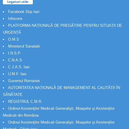
Legaturi utile
Facebook Dsp Iasi
Infocons
PLATFORMA NAȚIONALĂ DE PREGĂTIRE PENTRU SITUAȚII DE
URGENȚĂ
O.M.S
Ministerul Sanatatii
I.N.S.P.
C.N.A.S.
C.J.A.S. Iasi
U.M.F. Iasi
Guvernul Romaniei
AUTORITATEA NAȚIONALĂ DE MANAGEMENT AL CALITĂȚII ÎN
SĂNĂTATE
REGISTRUL C.M.R.
Ordinul Asistenţilor Medicali Generalişti, Moaşelor şi Asistenţilor
Medicali din România
Ordinul Asistenţilor Medicali Generalişti, Moaşelor şi Asistenţilor