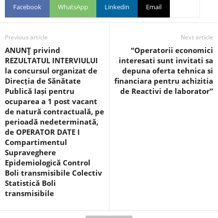
Facebook
WhatsApp
Linkedin
Email
Previous article
Next article
ANUNŢ privind
“Operatorii economici
REZULTATUL INTERVIULUI
interesati sunt invitati sa
la concursul organizat de
depuna oferta tehnica si
Direcția de Sănătate
financiara pentru achizitia
Publică Iași pentru
de Reactivi de laborator”
ocuparea a 1 post vacant
de natură contractuală, pe
perioadă nedeterminată,
de OPERATOR DATE I
Compartimentul
Supraveghere
Epidemiologică Control
Boli transmisibile Colectiv
Statistică Boli
transmisibile