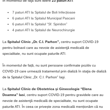
În momentul de faţă sunt libere
23 paturi ATI
:
7 paturi ATI la Spitalul de Boli Infecțioase
6 paturi ATI la Spitalul Municipal Pascani
6 paturi ATI la Spitalul “Sf. Spiridon”
4 paturi ATI la Spitalul de Neurochirurgie
La
Spitalul Clinic „Dr. C.I. Parhon”,
centru suport COVID-19
pentru bolnavii care au nevoie de asistenţă medicală de
specialitate, nu sunt ocupate paturile ATI.
În momentul de față, nu sunt persoane confirmate pozitiv cu
COVID-19 care urmează tratamentul prin dializă în staţia de dializă
de la Spitalul Clinic „Dr. C.I. Parhon” Iaşi.
La
Spitalul Clinic de Obstetrica și Ginecologie “Elena
Doamna” Iasi
, centru suport COVID-19 pentru gravidele care au
nevoie de asistenţă medicală de specialitate, nu sunt ocupate
paturile ATI. În ceea ce privește zona medicală menționăm că nu