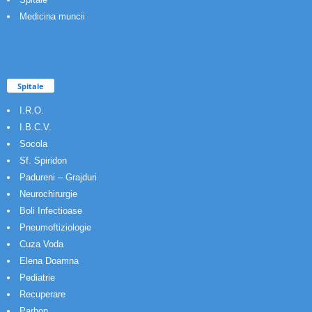
Medicina muncii
Spitale
I.R.O.
I.B.C.V.
Socola
Sf. Spiridon
Padureni – Grajduri
Neurochirurgie
Boli Infectioase
Pneumoftiziologie
Cuza Voda
Elena Doamna
Pediatrie
Recuperare
Parhon