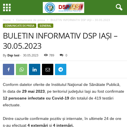
Home
Comunicate de presa
BULETIN INFORMATIV DSP IAȘI – 30.05.2023
COMUNICATE DE PRESA
GENERAL
BULETIN INFORMATIV DSP IAȘI –
30.05.2023
By
Dsp Iasi
-
30.05.2023
789
0
Conform datelor oferite de Institutul Naţional de Sănătate Publică,
în data de
29 mai 2023
, pe teritoriul judeţului Iaşi au fost confirmate
12 persoane infectate cu Covid-19
din totalul de 419 testări
efectuate.
Dintre cazurile confirmate pozitiv și internate, în ultimele 24 de ore
s-au efectuat
4 externări
și
4 internări.