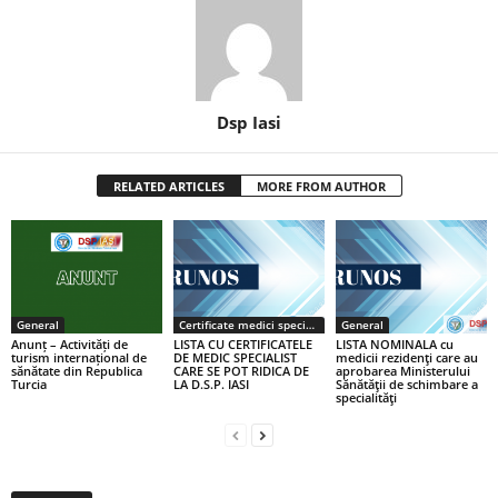
Dsp Iasi
RELATED ARTICLES
MORE FROM AUTHOR
General
Certificate medici specialiști / primari
General
Anunț – Activități de
LISTA CU CERTIFICATELE
LISTA NOMINALA cu
turism internațional de
DE MEDIC SPECIALIST
medicii rezidenţi care au
sănătate din Republica
CARE SE POT RIDICA DE
aprobarea Ministerului
Turcia
LA D.S.P. IASI
Sănătăţii de schimbare a
specialităţi