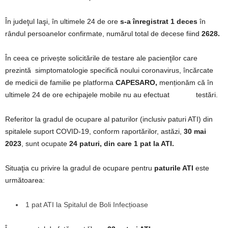
În judeţul Iaşi, în ultimele 24 de ore
s-a înregistrat 1 deces
în
rândul persoanelor confirmate, numărul total de decese fiind
2628.
În ceea ce privește solicitările de testare ale pacienţilor care
prezintă simptomatologie specifică noului coronavirus, încărcate
de medicii de familie pe platforma
CAPESARO,
menționăm că în
ultimele 24 de ore echipajele mobile nu au efectuat testări.
Referitor la gradul de ocupare al paturilor (inclusiv paturi ATI) din
spitalele suport COVID-19, conform raportărilor, astăzi,
30 mai
2023
, sunt ocupate
24 paturi,
din care 1 pat la ATI.
Situaţia cu privire la gradul de ocupare pentru
paturile ATI
este
următoarea:
1 pat ATI la Spitalul de Boli Infecțioase