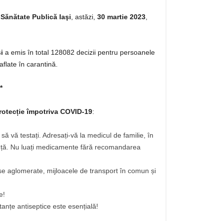
 Sănătate Publică Iaşi
, astăzi,
30 martie 2023
,
i
a emis în total 128082 decizii pentru persoanele
aflate în carantină.
*
rotecție împotriva COVID-19
:
 vă testați. Adresați-vă la medicul de familie, în
ență. Nu luați medicamente fără recomandarea
ise aglomerate, mijloacele de transport în comun și
e!
anțe antiseptice este esențială!