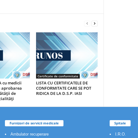
Certificate de conformitate
 cu medicii
LISTA CU CERTIFICATELE DE
au aprobarea
CONFORMITATE CARE SE POT
ătăţii de
RIDICA DE LA D.S.P. IASI
ialităţi
Furnizori de servicii medicale
Spitale
Ambulator recuperare
I.R.O.