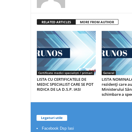
RELATED ARTICLES
MORE FROM AUTHOR
Certificate medici specialiști / primari
General
LISTA CU CERTIFICATELE DE
LISTA NOMINALA
MEDIC SPECIALIST CARE SE POT
rezidenţi care 
RIDICA DE LA D.S.P. IASI
Ministerului Săn
schimbare a spec
Legaturi utile
Facebook Dsp Iasi