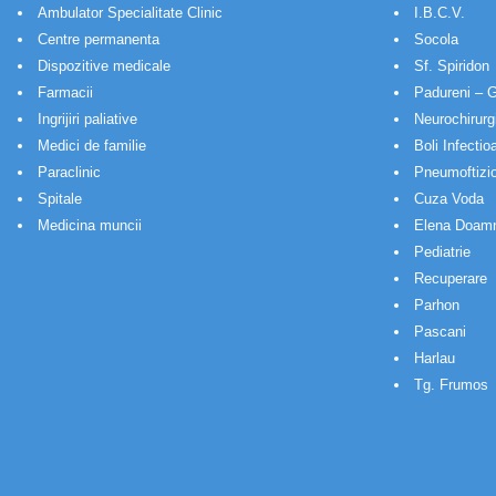
Ambulator Specialitate Clinic
I.B.C.V.
Centre permanenta
Socola
Dispozitive medicale
Sf. Spiridon
Farmacii
Padureni – G
Ingrijiri paliative
Neurochirurg
Medici de familie
Boli Infectio
Paraclinic
Pneumoftizio
Spitale
Cuza Voda
Medicina muncii
Elena Doam
Pediatrie
Recuperare
Parhon
Pascani
Harlau
Tg. Frumos