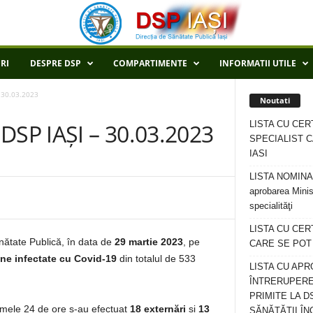
RI
DESPRE DSP
COMPARTIMENTE
INFORMATII UTILE
 30.03.2023
Noutati
LISTA CU CER
SP IAȘI – 30.03.2023
SPECIALIST C
IASI
LISTA NOMINALA
aprobarea Minis
specialităţi
LISTA CU CE
ănătate Publică, în data de
29 martie 2023
, pe
CARE SE POT R
ne infectate cu Covid-19
din totalul de 533
LISTA CU APR
ÎNTRERUPERE
PRIMITE LA D
ltimele 24 de ore s-au efectuat
18 externări
și
13
SĂNĂTĂȚII ÎN