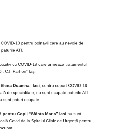
 COVID-19 pentru bolnavii care au nevoie de
paturile ATI.
 pozitiv cu COVID-19 care urmează tratamentul
Dr. C.I. Parhon” Iaşi.
 “Elena Doamna” Iasi
, centru suport COVID-19
lă de specialitate, nu sunt ocupate paturile ATI.
 sunt paturi ocupate.
ă pentru Copii “Sfânta Maria” Iași
nu sunt
cală Covid de la Spitalul Clinic de Urgență pentru
 ocupat.