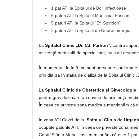
1 pat ATI la Spitalul de Boli Infecțioase
6 paturi ATI la Spitalul Municipal Pascani
5 paturi ATI la Spitalul “Sf. Spiridon”
3 paturi ATI la Spitalul de Neurochirurgie
La
Spitalul Clinic „Dr. C.I. Parhon”,
centru suport
asistenţă medicală de specialitate, nu sunt ocupate 
În momentul de față, nu sunt persoane confirmate
prin dializă în staţia de dializă de la Spitalul Clinic „
La
Spitalul Clinic de Obstetrica și Ginecologie
pentru gravidele care au nevoie de asistenţă medica
În ceea ce privește zona medicală menționăm că nu
In zona ATI Covid de la
Spitalul Clinic de Urgenț
ocupate paturile ATI. În ceea ce privește zona medi
Copii “Sfânta Maria” Iași, menționăm că este 1 pat