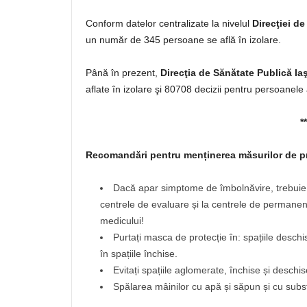
Conform datelor centralizate la nivelul
Direcţiei de
un număr de 345 persoane se află în izolare.
Până în prezent,
Direcţia de Sănătate Publică Iaş
aflate în izolare şi 80708 decizii pentru persoanele 
**
Recomandări pentru menținerea măsurilor de p
Dacă apar simptome de îmbolnăvire, trebuie să
centrele de evaluare și la centrele de perman
medicului!
Purtați masca de protecție în: spațiile desch
în spațiile închise.
Evitați spațiile aglomerate, închise și deschis
Spălarea mâinilor cu apă și săpun și cu subst