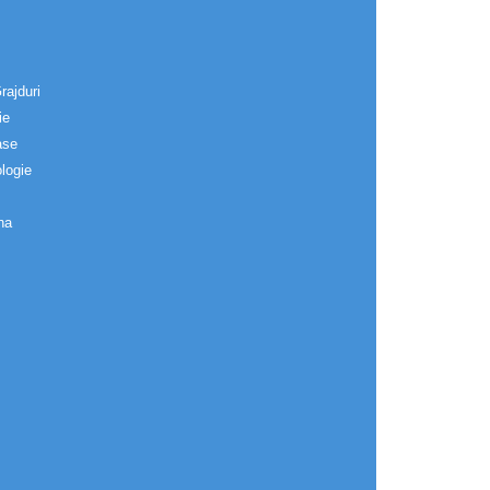
rajduri
ie
ase
logie
na