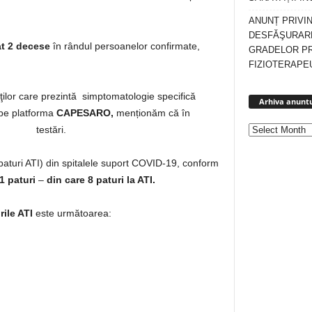
ANUNȚ PRIVI
DESFĂŞURARE
at 2 decese
în rândul persoanelor confirmate,
GRADELOR P
FIZIOTERAPEU
enţilor care prezintă simptomatologie specifică
Arhiva anuntu
 pe platforma
CAPESARO,
menționăm că în
ctuat testări.
v paturi ATI) din spitalele suport COVID-19, conform
1 paturi
–
din care 8 paturi la ATI.
rile ATI
este următoarea: