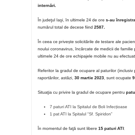
internări.
În judeţul Iaşi, în ultimele 24 de ore
s-au înregistr
numărul total de decese fiind
2587.
În ceea ce privește solicitările de testare ale paci
noului coronavirus, încărcate de medicii de familie
ultimele 24 de ore echipajele mobile nu au efe
Referitor la gradul de ocupare al paturilor (inclusi
raportărilor, astăzi,
30 martie 2023
, sunt ocupate
9
Situaţia cu privire la gradul de ocupare pentru
patu
7 paturi ATI la Spitalul de Boli Infecțioase
1 pat ATI la Spitalul “Sf. Spiridon”
În momentul de faţă sunt libere
15 paturi ATI
: