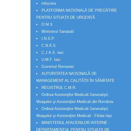
Infocons
PLATFORMA NAȚIONALĂ DE PREGĂTIRE
PENTRU SITUAȚII DE URGENȚĂ
O.M.S
Ministerul Sanatatii
I.N.S.P.
C.N.A.S.
C.J.A.S. Iasi
U.M.F. Iasi
Guvernul Romaniei
AUTORITATEA NAȚIONALĂ DE
MANAGEMENT AL CALITĂȚII ÎN SĂNĂTATE
REGISTRUL C.M.R.
Ordinul Asistenţilor Medicali Generalişti,
Moaşelor şi Asistenţilor Medicali din România
Ordinul Asistenţilor Medicali Generalişti,
Moaşelor şi Asistenţilor Medicali - Filiala Iași
MINISTERUL AFACERILOR INTERNE -
DEPARTAMENTUL PENTRU SITUAȚII DE