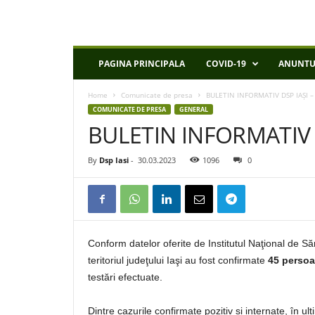
D
PAGINA PRINCIPALA
COVID-19
ANUNTU
S
P
Home
Comunicate de presa
BULETIN INFORMATIV DSP IAȘI –
I
COMUNICATE DE PRESA
GENERAL
a
BULETIN INFORMATIV D
s
i
By
Dsp Iasi
-
30.03.2023
1096
0
Conform datelor oferite de Institutul Naţional de S
teritoriul judeţului Iaşi au fost confirmate
45 persoa
testări efectuate.
Dintre cazurile confirmate pozitiv și internate, în u