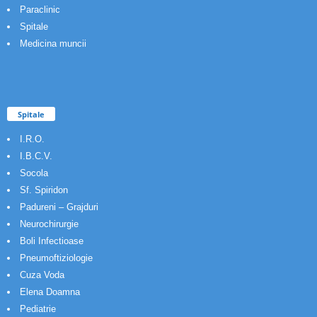
Paraclinic
Spitale
Medicina muncii
Spitale
I.R.O.
I.B.C.V.
Socola
Sf. Spiridon
Padureni – Grajduri
Neurochirurgie
Boli Infectioase
Pneumoftiziologie
Cuza Voda
Elena Doamna
Pediatrie