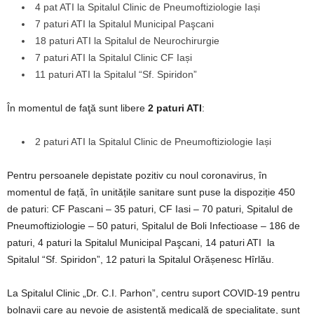
4 pat ATI la Spitalul Clinic de Pneumoftiziologie Iași
7 paturi ATI la Spitalul Municipal Paşcani
18 paturi ATI la Spitalul de Neurochirurgie
7 paturi ATI la Spitalul Clinic CF Iași
11 paturi ATI la Spitalul “Sf. Spiridon”
În momentul de faţă sunt libere
2 paturi ATI
:
2 paturi ATI la Spitalul Clinic de Pneumoftiziologie Iași
Pentru persoanele depistate pozitiv cu noul coronavirus, în
momentul de față, în unitățile sanitare sunt puse la dispoziție 450
de paturi: CF Pascani – 35 paturi, CF Iasi – 70 paturi, Spitalul de
Pneumoftiziologie – 50 paturi, Spitalul de Boli Infectioase – 186 de
paturi, 4 paturi la Spitalul Municipal Paşcani, 14 paturi ATI la
Spitalul “Sf. Spiridon”, 12 paturi la Spitalul Orășenesc Hîrlău.
La Spitalul Clinic „Dr. C.I. Parhon”, centru suport COVID-19 pentru
bolnavii care au nevoie de asistenţă medicală de specialitate, sunt