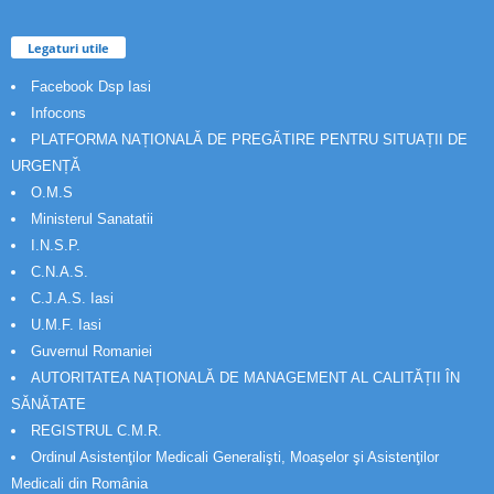
Legaturi utile
Facebook Dsp Iasi
Infocons
PLATFORMA NAȚIONALĂ DE PREGĂTIRE PENTRU SITUAȚII DE
URGENȚĂ
O.M.S
Ministerul Sanatatii
I.N.S.P.
C.N.A.S.
C.J.A.S. Iasi
U.M.F. Iasi
Guvernul Romaniei
AUTORITATEA NAȚIONALĂ DE MANAGEMENT AL CALITĂȚII ÎN
SĂNĂTATE
REGISTRUL C.M.R.
Ordinul Asistenţilor Medicali Generalişti, Moaşelor şi Asistenţilor
Medicali din România