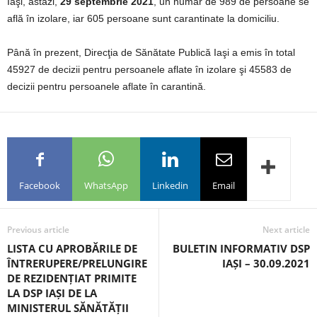
Iaşi, astăzi,
29
septembrie 2021
, un număr de 989 de persoane se
află în izolare, iar 605 persoane sunt carantinate la domiciliu.
Până în prezent, Direcţia de Sănătate Publică Iaşi a emis în total
45927 de decizii pentru persoanele aflate în izolare şi 45583 de
decizii pentru persoanele aflate în carantină.
Facebook
WhatsApp
Linkedin
Email
Previous article
Next article
LISTA CU APROBĂRILE DE
BULETIN INFORMATIV DSP
ÎNTRERUPERE/PRELUNGIRE
IAȘI – 30.09.2021
DE REZIDENȚIAT PRIMITE
LA DSP IAȘI DE LA
MINISTERUL SĂNĂTĂȚII