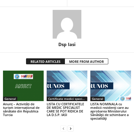
Dsp Iasi
RELATED ARTICLES
MORE FROM AUTHOR
General
Certificate medici specialiști / primari
General
Anunț – Activități de
LISTA CU CERTIFICATELE
LISTA NOMINALA cu
turism internațional de
DE MEDIC SPECIALIST
medicii rezidenţi care au
sănătate din Republica
CARE SE POT RIDICA DE
aprobarea Ministerului
Turcia
LA D.S.P. IASI
Sănătăţii de schimbare a
specialităţi