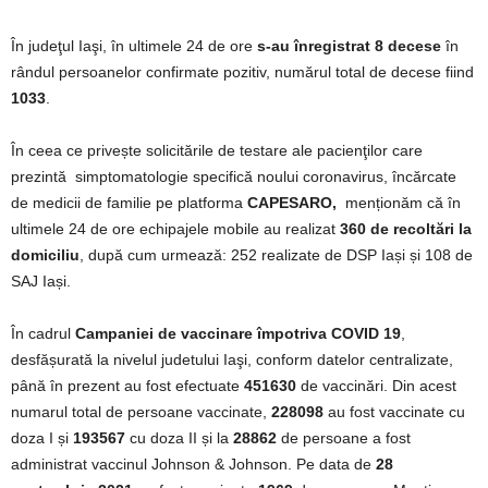
În judeţul Iaşi, în ultimele 24 de ore
s-au înregistrat 8 decese
în
rândul persoanelor confirmate pozitiv, numărul total de decese fiind
1033
.
În ceea ce privește solicitările de testare ale pacienţilor care
prezintă simptomatologie specifică noului coronavirus, încărcate
de medicii de familie pe platforma
CAPESARO,
menționăm că în
ultimele 24 de ore echipajele mobile au realizat
360 de recoltări la
domiciliu
, după cum urmează: 252 realizate de DSP Iași și 108 de
SAJ Iași.
În cadrul
Campaniei de vaccinare împotriva COVID 19
,
desfășurată la nivelul judetului Iaşi, conform datelor centralizate,
până în prezent au fost efectuate
451630
de vaccinări. Din acest
numarul total de persoane vaccinate,
228098
au fost vaccinate cu
doza I și
193567
cu doza II și la
28862
de persoane a fost
administrat vaccinul Johnson & Johnson. Pe data de
28