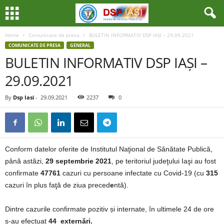
Home
Comunicate de presa
BULETIN INFORMATIV DSP IAȘI – 29.09.2021
COMUNICATE DE PRESA
GENERAL
BULETIN INFORMATIV DSP IAȘI –
29.09.2021
By
Dsp Iasi
-
29.09.2021
2237
0
Conform datelor oferite de Institutul Naţional de Sănătate Publică,
până astăzi,
29 septembrie 2021
, pe teritoriul judeţului Iaşi au fost
confirmate
47761
cazuri cu persoane infectate cu Covid-19 (cu
315
cazuri în plus faţă de ziua preced
e
ntă).
Dintre cazurile confirmate pozitiv și internate, în ultimele 24 de ore
s-au efectuat
44 externări.