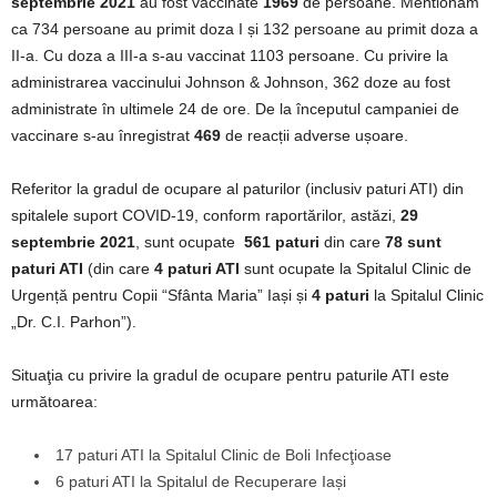
septembrie 2021
au fost vaccinate
1969
de persoane. Mentionam
ca 734 persoane au primit doza I și 132 persoane au primit doza a
II-a. Cu doza a III-a s-au vaccinat 1103 persoane. Cu privire la
administrarea vaccinului Johnson & Johnson, 362 doze au fost
administrate în ultimele 24 de ore. De la începutul campaniei de
vaccinare s-au înregistrat
469
de reacții adverse ușoare.
Referitor la gradul de ocupare al paturilor (inclusiv paturi ATI) din
spitalele suport COVID-19, conform raportărilor, astăzi,
29
septembrie 2021
, sunt ocupate
561 paturi
din care
78
sunt
paturi ATI
(din care
4
paturi ATI
sunt ocupate la Spitalul Clinic de
Urgență pentru Copii “Sfânta Maria” Iași și
4 paturi
la Spitalul Clinic
„Dr. C.I. Parhon”).
Situaţia cu privire la gradul de ocupare pentru paturile ATI este
următoarea:
17 paturi ATI la Spitalul Clinic de Boli Infecţioase
6 paturi ATI la Spitalul de Recuperare Iași