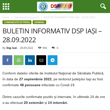
Home
Comunicate de presa
BULETIN INFORMATIV DSP IAȘI – 28.09.2022
COMUNICATE DE PRESA
GENERAL
BULETIN INFORMATIV DSP IAȘI –
28.09.2022
By
Dsp Iasi
-
28.09.2022
994
0
Conform datelor oferite de Institutul Naţional de Sănătate Publică,
în data de
27 septembrie 2022
, pe teritoriul judeţului Iaşi au fost
confirmate
48 persoane
infectate cu Covid-19.
Dintre cazurile confirmate pozitiv și internate, în ultimele 24 de ore
s-au efectuat
20 externări
și
14 internări.