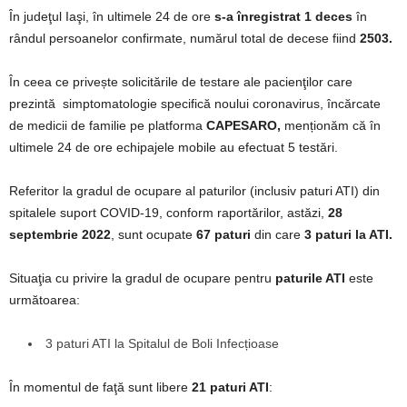
În judeţul Iaşi, în ultimele 24 de ore
s-a înregistrat 1 deces
în
rândul persoanelor confirmate, numărul total de decese fiind
2503.
În ceea ce privește solicitările de testare ale pacienţilor care
prezintă simptomatologie specifică noului coronavirus, încărcate
de medicii de familie pe platforma
CAPESARO,
menționăm că în
ultimele 24 de ore echipajele mobile au efectuat 5 testări.
Referitor la gradul de ocupare al paturilor (inclusiv paturi ATI) din
spitalele suport COVID-19, conform raportărilor, astăzi,
28
septembrie 2022
, sunt ocupate
67 paturi
din care
3 paturi la ATI.
Situaţia cu privire la gradul de ocupare pentru
paturile ATI
este
următoarea:
3 paturi ATI la Spitalul de Boli Infecțioase
În momentul de faţă sunt libere
21 paturi ATI
: