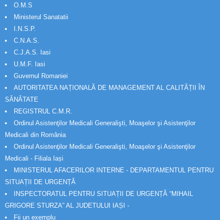
O.M.S
Ministerul Sanatatii
I.N.S.P.
C.N.A.S.
C.J.A.S. Iasi
U.M.F. Iasi
Guvernul Romaniei
AUTORITATEA NAȚIONALĂ DE MANAGEMENT AL CALITĂȚII ÎN
SĂNĂTATE
REGISTRUL C.M.R.
Ordinul Asistenţilor Medicali Generalişti, Moaşelor şi Asistenţilor
Medicali din România
Ordinul Asistenţilor Medicali Generalişti, Moaşelor şi Asistenţilor
Medicali - Filiala Iași
MINISTERUL AFACERILOR INTERNE - DEPARTAMENTUL PENTRU
SITUAȚII DE URGENȚĂ
INSPECTORATUL PENTRU SITUAȚII DE URGENȚĂ “MIHAIL
GRIGORE STURZA” AL JUDETULUI IAȘI -
Fii un exemplu