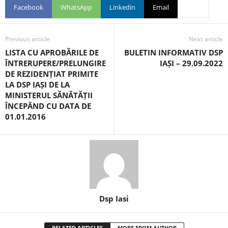
Facebook
WhatsApp
Linkedin
Email
Previous article
Next article
LISTA CU APROBĂRILE DE
BULETIN INFORMATIV DSP
ÎNTRERUPERE/PRELUNGIRE
IAȘI – 29.09.2022
DE REZIDENȚIAT PRIMITE
LA DSP IAȘI DE LA
MINISTERUL SĂNĂTĂȚII
ÎNCEPÂND CU DATA DE
01.01.2016
Dsp Iasi
RELATED ARTICLES
MORE FROM AUTHOR