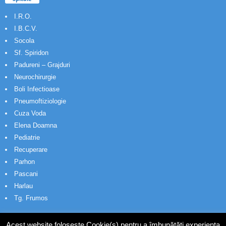
I.R.O.
I.B.C.V.
Socola
Sf. Spiridon
Padureni – Grajduri
Neurochirurgie
Boli Infectioase
Pneumoftiziologie
Cuza Voda
Elena Doamna
Pediatrie
Recuperare
Parhon
Pascani
Harlau
Tg. Frumos
Acest website folosește Cookie(s) pentru a îmbunătăți experiența