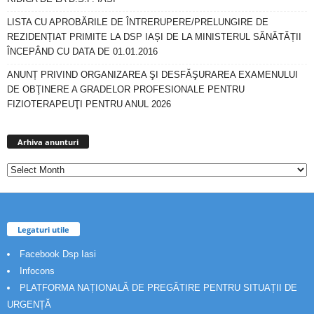
LISTA CU APROBĂRILE DE ÎNTRERUPERE/PRELUNGIRE DE
REZIDENȚIAT PRIMITE LA DSP IAȘI DE LA MINISTERUL SĂNĂTĂȚII
ÎNCEPÂND CU DATA DE 01.01.2016
ANUNȚ PRIVIND ORGANIZAREA ŞI DESFĂŞURAREA EXAMENULUI
DE OBŢINERE A GRADELOR PROFESIONALE PENTRU
FIZIOTERAPEUŢI PENTRU ANUL 2026
Arhiva
anunturi
Arhiva anunturi
Legaturi utile
Facebook Dsp Iasi
Infocons
PLATFORMA NAȚIONALĂ DE PREGĂTIRE PENTRU SITUAȚII DE
URGENȚĂ