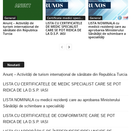
General
Certificate medici specialiști / primari
General
Anunț – Activități de
LISTA CU CERTIFICATELE
LISTA NOMINALA cu
turism internațional de
DE MEDIC SPECIALIST
medicii rezidenţi care au
sănătate din Republica
CARE SE POT RIDICA DE
aprobarea Ministerului
Turcia
LA D.S.P. IASI
Sănătăţii de schimbare a
specialităţi
Noutati
Anunț – Activități de turism internațional de sănătate din Republica Turcia
LISTA CU CERTIFICATELE DE MEDIC SPECIALIST CARE SE POT
RIDICA DE LA D.S.P. IASI
LISTA NOMINALA cu medicii rezidenţi care au aprobarea Ministerului
Sănătăţii de schimbare a specialităţi
LISTA CU CERTIFICATELE DE CONFORMITATE CARE SE POT
RIDICA DE LA D.S.P. IASI