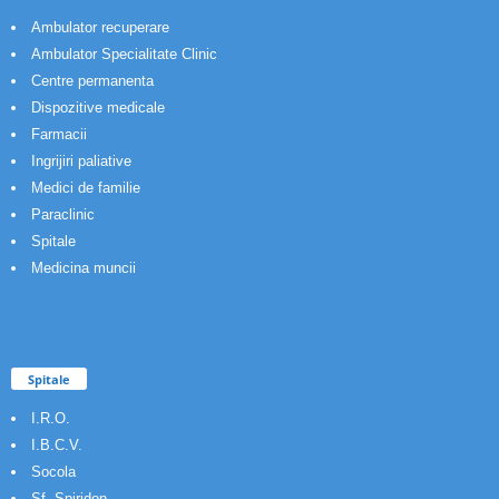
Ambulator recuperare
Ambulator Specialitate Clinic
Centre permanenta
Dispozitive medicale
Farmacii
Ingrijiri paliative
Medici de familie
Paraclinic
Spitale
Medicina muncii
Spitale
I.R.O.
I.B.C.V.
Socola
Sf. Spiridon