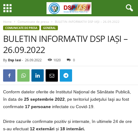
Home
Comunicate de presa
BULETIN INFORMATIV DSP IAȘI – 26.09.2022
COMUNICATE DE PRESA
GENERAL
BULETIN INFORMATIV DSP IAȘI –
26.09.2022
By
Dsp Iasi
-
26.09.2022
1020
0
Conform datelor oferite de Institutul Naţional de Sănătate Publică,
în data de
25 septembrie 2022
, pe teritoriul judeţului Iaşi au fost
confirmate
17 persoane
infectate cu Covid-19.
Dintre cazurile confirmate pozitiv și internate, în ultimele 24 de ore
s-au efectuat
12 externări
și
18 internări.