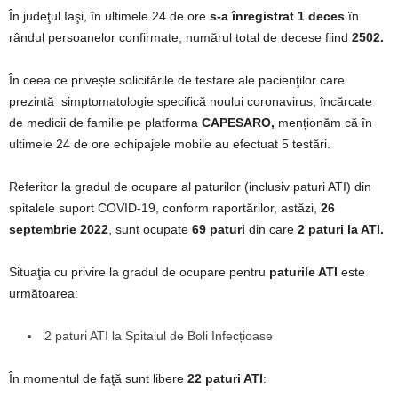
În judeţul Iaşi, în ultimele 24 de ore
s-a înregistrat 1 deces
în
rândul persoanelor confirmate, numărul total de decese fiind
2502.
În ceea ce privește solicitările de testare ale pacienţilor care
prezintă simptomatologie specifică noului coronavirus, încărcate
de medicii de familie pe platforma
CAPESARO,
menționăm că în
ultimele 24 de ore echipajele mobile au efectuat 5 testări.
Referitor la gradul de ocupare al paturilor (inclusiv paturi ATI) din
spitalele suport COVID-19, conform raportărilor, astăzi,
26
septembrie 2022
, sunt ocupate
69 paturi
din care
2 paturi la ATI.
Situaţia cu privire la gradul de ocupare pentru
paturile ATI
este
următoarea:
2 paturi ATI la Spitalul de Boli Infecțioase
În momentul de faţă sunt libere
22 paturi ATI
: