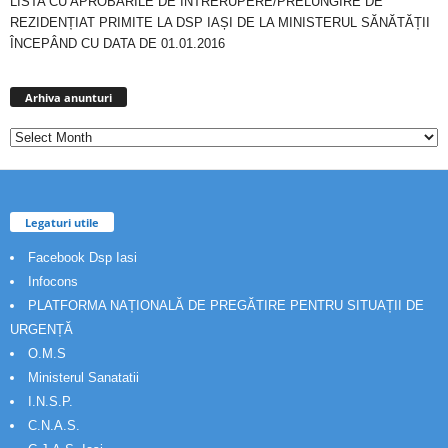
LISTA CU APROBĂRILE DE ÎNTRERUPERE/PRELUNGIRE DE
REZIDENȚIAT PRIMITE LA DSP IAȘI DE LA MINISTERUL SĂNĂTĂȚII
ÎNCEPÂND CU DATA DE 01.01.2016
Arhiva
anunturi
Arhiva anunturi
Legaturi utile
Facebook Dsp Iasi
Infocons
PLATFORMA NAȚIONALĂ DE PREGĂTIRE PENTRU SITUAȚII DE
URGENȚĂ
O.M.S
Ministerul Sanatatii
I.N.S.P.
C.N.A.S.