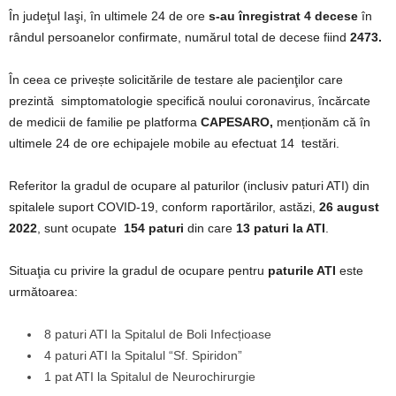
În judeţul Iaşi, în ultimele 24 de ore
s-au înregistrat 4 decese
în
rândul persoanelor confirmate, numărul total de decese fiind
2473.
În ceea ce privește solicitările de testare ale pacienţilor care
prezintă simptomatologie specifică noului coronavirus, încărcate
de medicii de familie pe platforma
CAPESARO,
menționăm că în
ultimele 24 de ore echipajele mobile au efectuat 14 testări.
Referitor la gradul de ocupare al paturilor (inclusiv paturi ATI) din
spitalele suport COVID-19, conform raportărilor, astăzi,
26 august
2022
, sunt ocupate
154 paturi
din care
13 paturi la ATI
.
Situaţia cu privire la gradul de ocupare pentru
paturile ATI
este
următoarea:
8 paturi ATI la Spitalul de Boli Infecțioase
4 paturi ATI la Spitalul “Sf. Spiridon”
1 pat ATI la Spitalul de Neurochirurgie