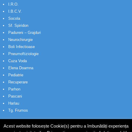
I.R.O.
I.B.C.V.
Socola
Sf. Spiridon
Padureni – Grajduri
Neurochirurgie
Boli Infectioase
Pneumoftiziologie
Cuza Voda
Elena Doamna
Pediatrie
Recuperare
Parhon
Pascani
Harlau
Tg. Frumos
Acest website folosește Cookie(s) pentru a îmbunătăți experiența