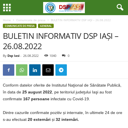
Home
Comunicate de presa
BULETIN INFORMATIV DSP IAȘI – 26.08.2022
COMUNICATE DE PRESA
GENERAL
BULETIN INFORMATIV DSP IAȘI –
26.08.2022
By
Dsp Iasi
-
26.08.2022
1040
0
Conform datelor oferite de Institutul Naţional de Sănătate Publică,
în data de
25 august 2022
, pe teritoriul judeţului Iaşi au fost
confirmate
167 persoane
infectate cu Covid-19.
Dintre cazurile confirmate pozitiv și internate, în ultimele 24 de ore
s-au efectuat
20 externări
și
32 internări.