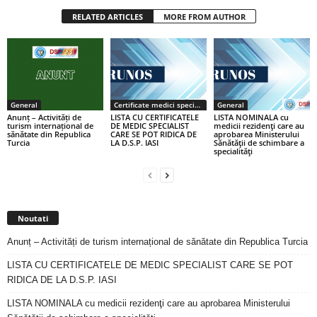
RELATED ARTICLES
MORE FROM AUTHOR
General
Certificate medici specialiști / primari
General
Anunț – Activități de
LISTA CU CERTIFICATELE
LISTA NOMINALA cu
turism internațional de
DE MEDIC SPECIALIST
medicii rezidenţi care au
sănătate din Republica
CARE SE POT RIDICA DE
aprobarea Ministerului
Turcia
LA D.S.P. IASI
Sănătăţii de schimbare a
specialităţi
Noutati
Anunț – Activități de turism internațional de sănătate din Republica Turcia
LISTA CU CERTIFICATELE DE MEDIC SPECIALIST CARE SE POT
RIDICA DE LA D.S.P. IASI
LISTA NOMINALA cu medicii rezidenţi care au aprobarea Ministerului