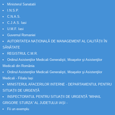
Ministerul Sanatatii
I.N.S.P.
C.N.A.S.
C.J.A.S. Iasi
U.M.F. Iasi
Guvernul Romaniei
AUTORITATEA NAȚIONALĂ DE MANAGEMENT AL CALITĂȚII ÎN
SĂNĂTATE
REGISTRUL C.M.R.
Ordinul Asistenţilor Medicali Generalişti, Moaşelor şi Asistenţilor
Medicali din România
Ordinul Asistenţilor Medicali Generalişti, Moaşelor şi Asistenţilor
Medicali - Filiala Iași
MINISTERUL AFACERILOR INTERNE - DEPARTAMENTUL PENTRU
SITUAȚII DE URGENȚĂ
INSPECTORATUL PENTRU SITUAȚII DE URGENȚĂ “MIHAIL
GRIGORE STURZA” AL JUDETULUI IAȘI -
Fii un exemplu