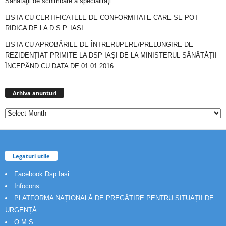
Sănătăţii de schimbare a specialităţi
LISTA CU CERTIFICATELE DE CONFORMITATE CARE SE POT
RIDICA DE LA D.S.P. IASI
LISTA CU APROBĂRILE DE ÎNTRERUPERE/PRELUNGIRE DE
REZIDENȚIAT PRIMITE LA DSP IAȘI DE LA MINISTERUL SĂNĂTĂȚII
ÎNCEPÂND CU DATA DE 01.01.2016
Arhiva
anunturi
Arhiva anunturi
Legaturi utile
Facebook Dsp Iasi
Infocons
PLATFORMA NAȚIONALĂ DE PREGĂTIRE PENTRU SITUAȚII DE
URGENȚĂ
O.M.S