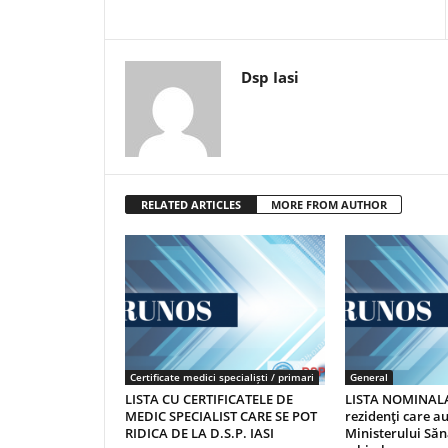
Dsp Iasi
RELATED ARTICLES
MORE FROM AUTHOR
Certificate medici specialiști / primari
General
LISTA CU CERTIFICATELE DE
LISTA NOMINALA
MEDIC SPECIALIST CARE SE POT
rezidenţi care 
RIDICA DE LA D.S.P. IASI
Ministerului Săn