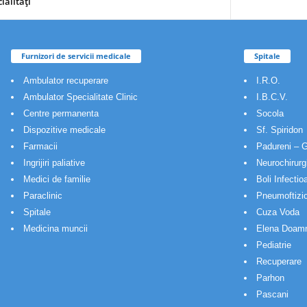
ialităţi
Furnizori de servicii medicale
Spitale
Ambulator recuperare
I.R.O.
Ambulator Specialitate Clinic
I.B.C.V.
Centre permanenta
Socola
Dispozitive medicale
Sf. Spiridon
Farmacii
Padureni – G
Ingrijiri paliative
Neurochirurg
Medici de familie
Boli Infectio
Paraclinic
Pneumoftizio
Spitale
Cuza Voda
Medicina muncii
Elena Doam
Pediatrie
Recuperare
Parhon
Pascani