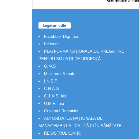
schimbare a spec
Legaturi utile
Facebook Dsp Iasi
Infocons
PLATFORMA NAȚIONALĂ DE PREGĂTIRE
PENTRU SITUAȚII DE URGENȚĂ
O.M.S
Ministerul Sanatatii
I.N.S.P.
C.N.A.S.
C.J.A.S. Iasi
U.M.F. Iasi
Guvernul Romaniei
AUTORITATEA NAȚIONALĂ DE
MANAGEMENT AL CALITĂȚII ÎN SĂNĂTATE
REGISTRUL C.M.R.