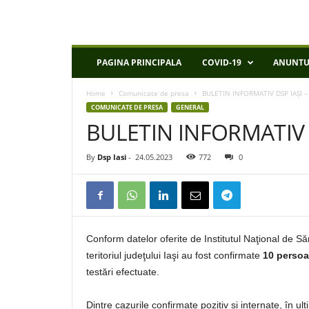
D
PAGINA PRINCIPALA
COVID-19
ANUNTU
S
P
Home
Comunicate de presa
BULETIN INFORMATIV DSP IAȘI –
I
COMUNICATE DE PRESA
GENERAL
a
BULETIN INFORMATIV D
s
i
By
Dsp Iasi
-
24.05.2023
772
0
Conform datelor oferite de Institutul Naţional de S
teritoriul judeţului Iaşi au fost confirmate
10 persoa
testări efectuate.
Dintre cazurile confirmate pozitiv și internate, în u