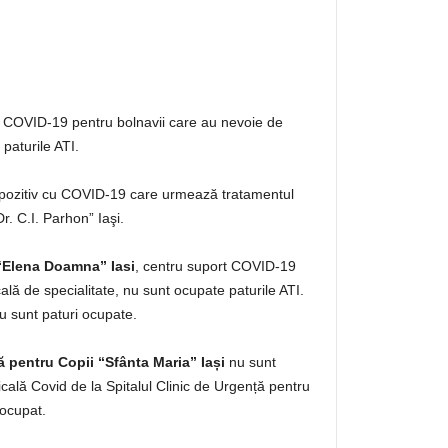
 COVID-19 pentru bolnavii care au nevoie de
paturile ATI.
 pozitiv cu COVID-19 care urmează tratamentul
Dr. C.I. Parhon” Iaşi.
 “Elena Doamna” Iasi
, centru suport COVID-19
lă de specialitate, nu sunt ocupate paturile ATI.
 sunt paturi ocupate.
ă pentru Copii “Sfânta Maria” Iași
nu sunt
cală Covid de la Spitalul Clinic de Urgență pentru
 ocupat.