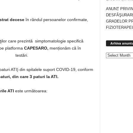
ANUNȚ PRIVI
DESFĂŞURARE
strat decese
în rândul persoanelor confirmate,
GRADELOR P
FIZIOTERAPEU
enţilor care prezintă simptomatologie specifică
Arhiva anuntu
 pe platforma
CAPESARO,
menționăm că în
ctuat testări.
v paturi ATI) din spitalele suport COVID-19, conform
aturi,
din care 3 paturi la ATI.
rile ATI
este următoarea: