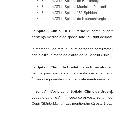
5 paturi ATI la Spitalul de Boli Infecțioase
6 paturi ATI la Spitalul Municipal Pascani
6 paturi ATI la Spitalul “Sf. Spiridon”
4 paturi ATI la Spitalul de Neurochirurgie
La
Spitalul Clinic „Dr. C.I. Parhon”,
centru suport
asistenţă medicală de specialitate, nu sunt ocupate 
În momentul de față, nu sunt persoane confirmate
prin dializă în staţia de dializă de la Spitalul Clinic „
La
Spitalul Clinic de Obstetrica și Ginecologie
pentru gravidele care au nevoie de asistenţă medica
În ceea ce privește zona medicală menționăm că nu
In zona ATI Covid de la
Spitalul Clinic de Urgenț
ocupate paturile ATI. În ceea ce privește zona medi
Copii “Sfânta Maria” Iași, menționăm că este 1 pat