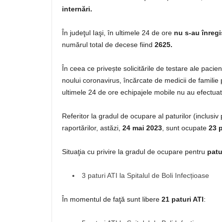
internări.
În judeţul Iaşi, în ultimele 24 de ore
nu s-au înregi
numărul total de decese fiind
2625.
În ceea ce privește solicitările de testare ale paci
noului coronavirus, încărcate de medicii de familie
ultimele 24 de ore echipajele mobile nu au efe
Referitor la gradul de ocupare al paturilor (inclusi
raportărilor, astăzi,
24 mai 2023
, sunt ocupate
23 p
Situaţia cu privire la gradul de ocupare pentru
patu
3 paturi ATI la Spitalul de Boli Infecțioase
În momentul de faţă sunt libere
21 paturi ATI
: