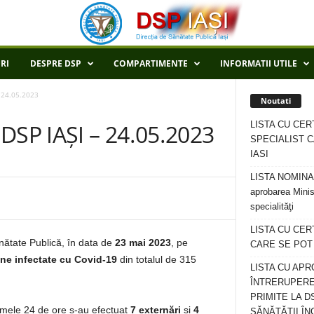
RI
DESPRE DSP
COMPARTIMENTE
INFORMATII UTILE
 24.05.2023
Noutati
LISTA CU CER
SP IAȘI – 24.05.2023
SPECIALIST C
IASI
LISTA NOMINALA
aprobarea Minis
specialităţi
LISTA CU CE
ănătate Publică, în data de
23 mai 2023
, pe
CARE SE POT R
ne infectate cu Covid-19
din totalul de 315
LISTA CU APR
ÎNTRERUPERE
PRIMITE LA D
ltimele 24 de ore s-au efectuat
7 externări
și
4
SĂNĂTĂȚII ÎN