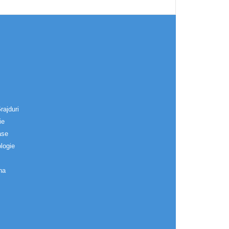
rajduri
ie
ase
logie
na