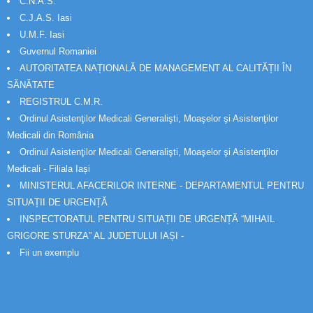
C.N.A.S.
C.J.A.S. Iasi
U.M.F. Iasi
Guvernul Romaniei
AUTORITATEA NAȚIONALĂ DE MANAGEMENT AL CALITĂȚII ÎN
SĂNĂTATE
REGISTRUL C.M.R.
Ordinul Asistenţilor Medicali Generalişti, Moaşelor şi Asistenţilor
Medicali din România
Ordinul Asistenţilor Medicali Generalişti, Moaşelor şi Asistenţilor
Medicali - Filiala Iași
MINISTERUL AFACERILOR INTERNE - DEPARTAMENTUL PENTRU
SITUAȚII DE URGENȚĂ
INSPECTORATUL PENTRU SITUAȚII DE URGENȚĂ “MIHAIL
GRIGORE STURZA” AL JUDETULUI IAȘI -
Fii un exemplu