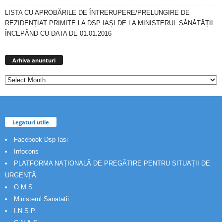
LISTA CU APROBĂRILE DE ÎNTRERUPERE/PRELUNGIRE DE
REZIDENȚIAT PRIMITE LA DSP IAȘI DE LA MINISTERUL SĂNĂTĂȚII
ÎNCEPÂND CU DATA DE 01.01.2016
Arhiva
anunturi
Arhiva anunturi
Legaturi utile
Facebook Dsp Iasi
Infocons
PLATFORMA NAȚIONALĂ DE PREGĂTIRE PENTRU SITUAȚII DE
URGENȚĂ
O.M.S
Ministerul Sanatatii
I.N.S.P.