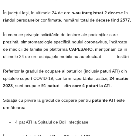
În judeţul Iaşi, în ultimele 24 de ore
s-au înregistrat 2 decese
în
rândul persoanelor confirmate, numărul total de decese fiind
2577.
În ceea ce privește solicitările de testare ale pacienţilor care
prezintă simptomatologie specifică noului coronavirus, încărcate
de medicii de familie pe platforma
CAPESARO,
menționăm că în
ultimele 24 de ore echipajele mobile nu au efectuat testări.
Referitor la gradul de ocupare al paturilor (inclusiv paturi ATI) din
spitalele suport COVID-19, conform raportărilor, astăzi,
24 martie
2023
, sunt ocupate
91 paturi
–
din care 4 paturi la ATI.
Situaţia cu privire la gradul de ocupare pentru
paturile ATI
este
următoarea:
4 pat ATI la Spitalul de Boli Infecțioase