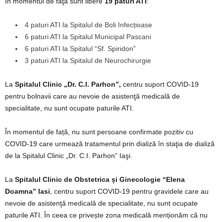
În momentul de faţă sunt libere
19 paturi ATI
:
4 paturi ATI la Spitalul de Boli Infecțioase
6 paturi ATI la Spitalul Municipal Pascani
6 paturi ATI la Spitalul “Sf. Spiridon”
3 paturi ATI la Spitalul de Neurochirurgie
La
Spitalul Clinic „Dr. C.I. Parhon”,
centru suport COVID-19
pentru bolnavii care au nevoie de asistenţă medicală de
specialitate, nu sunt ocupate paturile ATI.
În momentul de față, nu sunt persoane confirmate pozitiv cu
COVID-19 care urmează tratamentul prin dializă în staţia de dializă
de la Spitalul Clinic „Dr. C.I. Parhon” Iaşi.
La
Spitalul Clinic de Obstetrica și Ginecologie “Elena
Doamna” Iasi
, centru suport COVID-19 pentru gravidele care au
nevoie de asistenţă medicală de specialitate, nu sunt ocupate
paturile ATI. În ceea ce privește zona medicală menționăm că nu