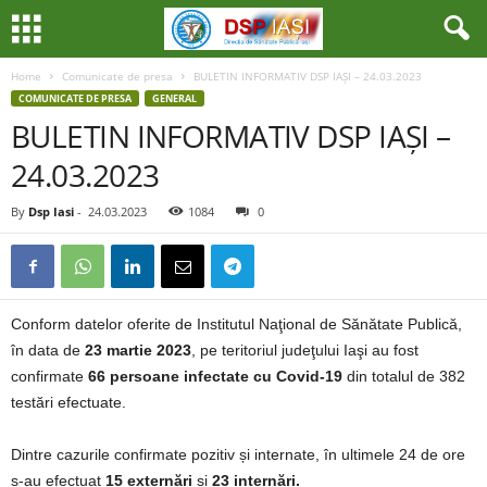
Home
Comunicate de presa
BULETIN INFORMATIV DSP IAȘI – 24.03.2023
COMUNICATE DE PRESA
GENERAL
BULETIN INFORMATIV DSP IAȘI –
24.03.2023
By
Dsp Iasi
-
24.03.2023
1084
0
Conform datelor oferite de Institutul Naţional de Sănătate Publică,
în data de
23 martie 2023
, pe teritoriul judeţului Iaşi au fost
confirmate
66 persoane infectate cu Covid-19
din totalul de 382
testări efectuate.
Dintre cazurile confirmate pozitiv și internate, în ultimele 24 de ore
s-au efectuat
15 externări
și
23 internări.