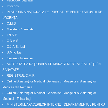
Facebook Dsp Iasi
Infocons
PLATFORMA NAȚIONALĂ DE PREGĂTIRE PENTRU SITUAȚII DE
URGENȚĂ
O.M.S
Ministerul Sanatatii
I.N.S.P.
C.N.A.S.
C.J.A.S. Iasi
U.M.F. Iasi
Guvernul Romaniei
AUTORITATEA NAȚIONALĂ DE MANAGEMENT AL CALITĂȚII ÎN
SĂNĂTATE
REGISTRUL C.M.R.
Ordinul Asistenţilor Medicali Generalişti, Moaşelor şi Asistenţilor
Medicali din România
Ordinul Asistenţilor Medicali Generalişti, Moaşelor şi Asistenţilor
Medicali - Filiala Iași
MINISTERUL AFACERILOR INTERNE - DEPARTAMENTUL PENTRU