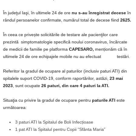
În judeţul Iaşi, în ultimele 24 de ore
nu s-au înregistrat decese
în
rândul persoanelor confirmate, numărul total de decese fiind
2625.
În ceea ce privește solicitările de testare ale pacienţilor care
prezintă simptomatologie specifică noului coronavirus, încărcate
de medicii de familie pe platforma
CAPESARO,
menționăm că în
ultimele 24 de ore echipajele mobile nu au efectuat testări.
Referitor la gradul de ocupare al paturilor (inclusiv paturi ATI) din
spitalele suport COVID-19, conform raportărilor, astăzi,
23 mai
2023
, sunt ocupate
26 paturi,
din care 4 paturi la ATI.
Situaţia cu privire la gradul de ocupare pentru
paturile ATI
este
următoarea:
3 paturi ATI la Spitalul de Boli Infecțioase
1 pat ATI la Spitalul pentru Copii “Sfânta Maria”