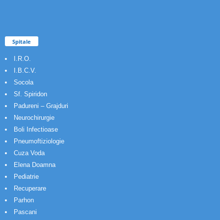
Spitale
I.R.O.
I.B.C.V.
Socola
Sf. Spiridon
Padureni – Grajduri
Neurochirurgie
Boli Infectioase
Pneumoftiziologie
Cuza Voda
Elena Doamna
Pediatrie
Recuperare
Parhon
Pascani