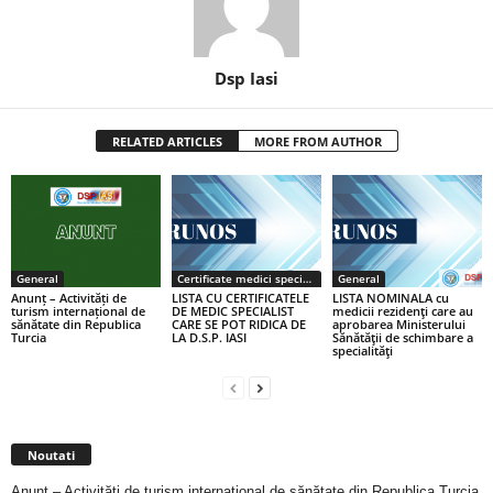
Dsp Iasi
RELATED ARTICLES
MORE FROM AUTHOR
General
Certificate medici specialiști / primari
General
Anunț – Activități de
LISTA CU CERTIFICATELE
LISTA NOMINALA cu
turism internațional de
DE MEDIC SPECIALIST
medicii rezidenţi care au
sănătate din Republica
CARE SE POT RIDICA DE
aprobarea Ministerului
Turcia
LA D.S.P. IASI
Sănătăţii de schimbare a
specialităţi
Noutati
Anunț – Activități de turism internațional de sănătate din Republica Turcia