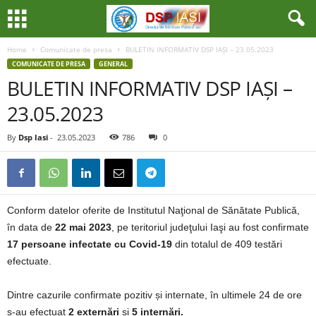
Home
Comunicate de presa
BULETIN INFORMATIV DSP IAȘI – 23.05.2023
COMUNICATE DE PRESA
GENERAL
BULETIN INFORMATIV DSP IAȘI –
23.05.2023
By
Dsp Iasi
-
23.05.2023
786
0
Conform datelor oferite de Institutul Naţional de Sănătate Publică,
în data de
22 mai 2023
, pe teritoriul judeţului Iaşi au fost confirmate
17 persoane infectate cu Covid-19
din totalul de 409 testări
efectuate.
Dintre cazurile confirmate pozitiv și internate, în ultimele 24 de ore
s-au efectuat
2 externări
și
5 internări.