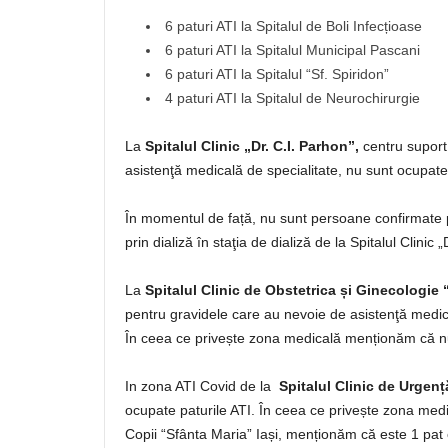
6 paturi ATI la Spitalul de Boli Infecțioase
6 paturi ATI la Spitalul Municipal Pascani
6 paturi ATI la Spitalul “Sf. Spiridon”
4 paturi ATI la Spitalul de Neurochirurgie
La
Spitalul Clinic „Dr. C.I. Parhon”,
centru suport
asistenţă medicală de specialitate, nu sunt ocupate 
În momentul de față, nu sunt persoane confirmate
prin dializă în staţia de dializă de la Spitalul Clinic „
La
Spitalul Clinic de Obstetrica și Ginecologie
pentru gravidele care au nevoie de asistenţă medica
În ceea ce privește zona medicală menționăm că nu
In zona ATI Covid de la
Spitalul Clinic de Urgenț
ocupate paturile ATI. În ceea ce privește zona medi
Copii “Sfânta Maria” Iași, menționăm că este 1 pat