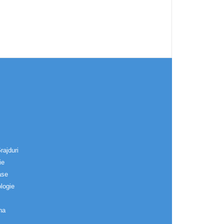
rajduri
ie
ase
logie
na