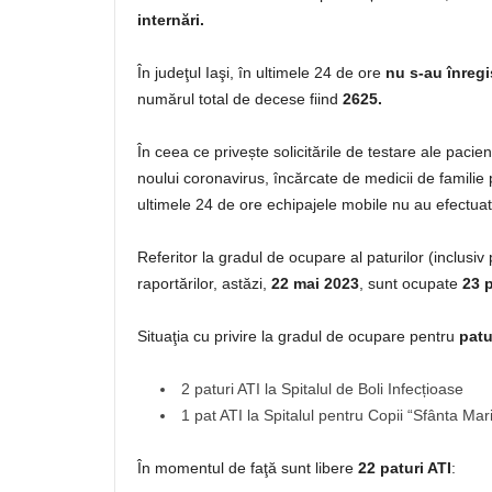
internări.
În judeţul Iaşi, în ultimele 24 de ore
nu s-au înregi
numărul total de decese fiind
2625.
În ceea ce privește solicitările de testare ale paci
noului coronavirus, încărcate de medicii de familie
ultimele 24 de ore echipajele mobile nu au efe
Referitor la gradul de ocupare al paturilor (inclusi
raportărilor, astăzi,
22 mai 2023
, sunt ocupate
23 p
Situaţia cu privire la gradul de ocupare pentru
patu
2 paturi ATI la Spitalul de Boli Infecțioase
1 pat ATI la Spitalul pentru Copii “Sfânta Mar
În momentul de faţă sunt libere
22 paturi ATI
: