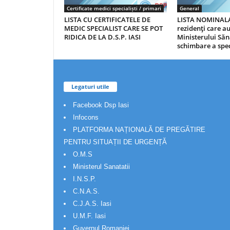
Certificate medici specialiști / primari
General
LISTA CU CERTIFICATELE DE
LISTA NOMINALA
MEDIC SPECIALIST CARE SE POT
rezidenţi care 
RIDICA DE LA D.S.P. IASI
Ministerului Săn
schimbare a spec
Legaturi utile
Facebook Dsp Iasi
Infocons
PLATFORMA NAȚIONALĂ DE PREGĂTIRE
PENTRU SITUAȚII DE URGENȚĂ
O.M.S
Ministerul Sanatatii
I.N.S.P.
C.N.A.S.
C.J.A.S. Iasi
U.M.F. Iasi
Guvernul Romaniei