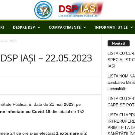
RI
DESPRE DSP
COMPARTIMENTE
INFORMATII UTILE
 22.05.2023
Noutati
LISTA CU CER
SP IAȘI – 22.05.2023
SPECIALIST C
IASI
LISTA NOMINALA
aprobarea Minis
specialităţi
LISTA CU CE
ănătate Publică, în data de
21 mai 2023
, pe
CARE SE POT R
ne infectate cu Covid-19
din totalul de 152
LISTA CU APR
ÎNTRERUPERE
PRIMITE LA D
ltimele 24 de ore s-au efectuat
1 externare
și
2
SĂNĂTĂȚII ÎN