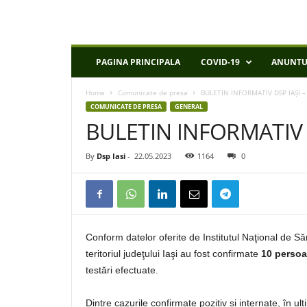
D
PAGINA PRINCIPALA
COVID-19
ANUNTU
S
P
Home
Comunicate de presa
BULETIN INFORMATIV DSP IAȘI –
I
COMUNICATE DE PRESA
GENERAL
a
BULETIN INFORMATIV D
s
i
By
Dsp Iasi
-
22.05.2023
1164
0
Conform datelor oferite de Institutul Naţional de S
teritoriul judeţului Iaşi au fost confirmate
10 persoa
testări efectuate.
Dintre cazurile confirmate pozitiv și internate, în u