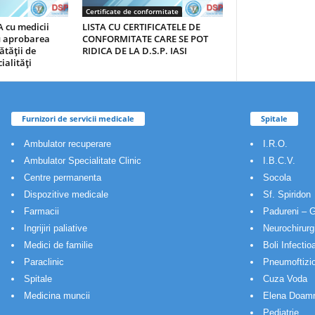
Certificate de conformitate
 cu medicii
LISTA CU CERTIFICATELE DE
au aprobarea
CONFORMITATE CARE SE POT
ătăţii de
RIDICA DE LA D.S.P. IASI
ialităţi
Furnizori de servicii medicale
Spitale
Ambulator recuperare
I.R.O.
Ambulator Specialitate Clinic
I.B.C.V.
Centre permanenta
Socola
Dispozitive medicale
Sf. Spiridon
Farmacii
Padureni – G
Ingrijiri paliative
Neurochirurg
Medici de familie
Boli Infectio
Paraclinic
Pneumoftizio
Spitale
Cuza Voda
Medicina muncii
Elena Doam
Pediatrie