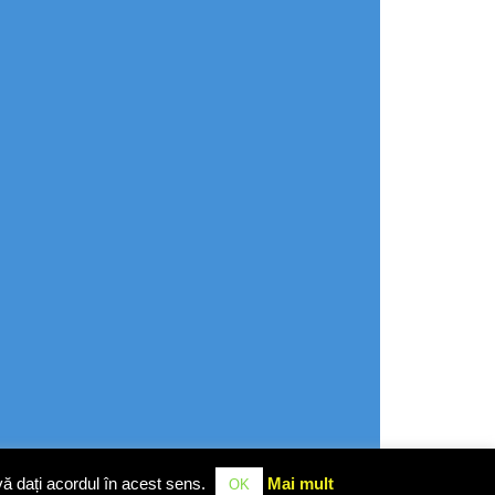
vă dați acordul în acest sens.
Mai mult
OK