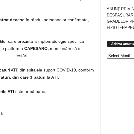
ANUNȚ PRIVI
DESFĂŞURARE
strat decese
în rândul persoanelor confirmate,
GRADELOR P
FIZIOTERAPEU
enţilor care prezintă simptomatologie specifică
Arhiva anuntu
 pe platforma
CAPESARO,
menționăm că în
ctuat testări.
v paturi ATI) din spitalele suport COVID-19, conform
aturi,
din care 3 paturi la ATI.
rile ATI
este următoarea:
ia”