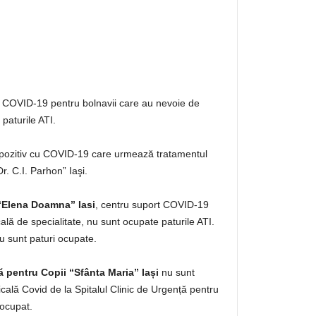
 COVID-19 pentru bolnavii care au nevoie de
paturile ATI.
 pozitiv cu COVID-19 care urmează tratamentul
Dr. C.I. Parhon” Iaşi.
 “Elena Doamna” Iasi
, centru suport COVID-19
lă de specialitate, nu sunt ocupate paturile ATI.
 sunt paturi ocupate.
ă pentru Copii “Sfânta Maria” Iași
nu sunt
cală Covid de la Spitalul Clinic de Urgență pentru
 ocupat.