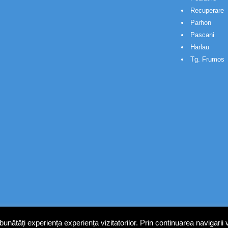
Recuperare
Parhon
Pascani
Harlau
Tg. Frumos
nătăți experiența experiența vizitatorilor. Prin continuarea navigarii 