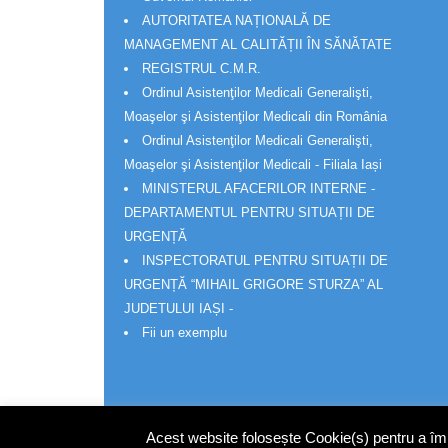
AUTORITATEA NAȚIONALĂ DE
MANAGEMENT AL CALITĂȚII ÎN SĂNĂTATE
REGISTRUL C.M.R.
Ordinul Asistenţilor Medicali Generalişti,
Moaşelor şi Asistenţilor Medicali din România
Ordinul Asistenţilor Medicali Generalişti,
Moaşelor şi Asistenţilor Medicali - Filiala Iași
MINISTERUL AFACERILOR INTERNE -
DEPARTAMENTUL PENTRU SITUAȚII DE
URGENȚĂ
INSPECTORATUL PENTRU SITUAȚII DE
URGENȚĂ “MIHAIL GRIGORE STURZA” AL
JUDETULUI IAȘI -
Fii un exemplu
Acest website folosește Cookie(s) pentru a îmbu
© Wakatech