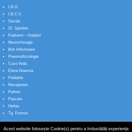
I.R.O.
I.B.C.V.
Socola
Sf. Spiridon
Padureni – Grajduri
Neurochirurgie
Boli Infectioase
Pneumoftiziologie
Cuza Voda
Elena Doamna
Pediatrie
Recuperare
Parhon
Pascani
Harlau
Tg. Frumos
Acest website folosește Cookie(s) pentru a îmbunătăți experiența