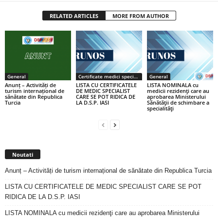
RELATED ARTICLES
MORE FROM AUTHOR
General
Certificate medici specialiști / primari
General
Anunț – Activități de
LISTA CU CERTIFICATELE
LISTA NOMINALA cu
turism internațional de
DE MEDIC SPECIALIST
medicii rezidenţi care au
sănătate din Republica
CARE SE POT RIDICA DE
aprobarea Ministerului
Turcia
LA D.S.P. IASI
Sănătăţii de schimbare a
specialităţi
Noutati
Anunț – Activități de turism internațional de sănătate din Republica Turcia
LISTA CU CERTIFICATELE DE MEDIC SPECIALIST CARE SE POT
RIDICA DE LA D.S.P. IASI
LISTA NOMINALA cu medicii rezidenţi care au aprobarea Ministerului