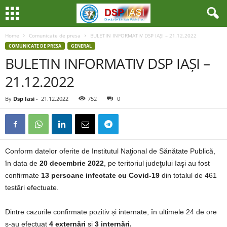
Home
Comunicate de presa
BULETIN INFORMATIV DSP IAȘI – 21.12.2022
COMUNICATE DE PRESA
GENERAL
BULETIN INFORMATIV DSP IAȘI –
21.12.2022
By
Dsp Iasi
-
21.12.2022
752
0
Conform datelor oferite de Institutul Naţional de Sănătate Publică,
în data de
20 decembrie 2022
, pe teritoriul judeţului Iaşi au fost
confirmate
13 persoane infectate cu Covid-19
din totalul de 461
testări efectuate.
Dintre cazurile confirmate pozitiv și internate, în ultimele 24 de ore
s-au efectuat
4 externări
și
3 internări.