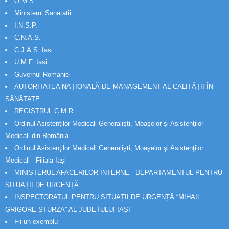
O.M.S
Ministerul Sanatatii
I.N.S.P.
C.N.A.S.
C.J.A.S. Iasi
U.M.F. Iasi
Guvernul Romaniei
AUTORITATEA NAȚIONALĂ DE MANAGEMENT AL CALITĂȚII ÎN
SĂNĂTATE
REGISTRUL C.M.R.
Ordinul Asistenţilor Medicali Generalişti, Moaşelor şi Asistenţilor
Medicali din România
Ordinul Asistenţilor Medicali Generalişti, Moaşelor şi Asistenţilor
Medicali - Filiala Iași
MINISTERUL AFACERILOR INTERNE - DEPARTAMENTUL PENTRU
SITUAȚII DE URGENȚĂ
INSPECTORATUL PENTRU SITUAȚII DE URGENȚĂ “MIHAIL
GRIGORE STURZA” AL JUDETULUI IAȘI -
Fii un exemplu