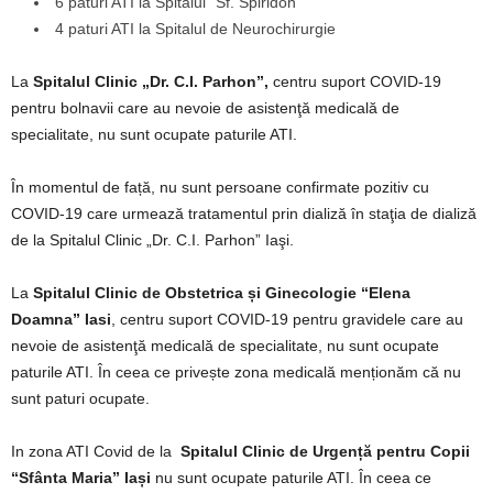
6 paturi ATI la Spitalul “Sf. Spiridon”
4 paturi ATI la Spitalul de Neurochirurgie
La
Spitalul Clinic „Dr. C.I. Parhon”,
centru suport COVID-19
pentru bolnavii care au nevoie de asistenţă medicală de
specialitate, nu sunt ocupate paturile ATI.
În momentul de față, nu sunt persoane confirmate pozitiv cu
COVID-19 care urmează tratamentul prin dializă în staţia de dializă
de la Spitalul Clinic „Dr. C.I. Parhon” Iaşi.
La
Spitalul Clinic de Obstetrica și Ginecologie “Elena
Doamna” Iasi
, centru suport COVID-19 pentru gravidele care au
nevoie de asistenţă medicală de specialitate, nu sunt ocupate
paturile ATI. În ceea ce privește zona medicală menționăm că nu
sunt paturi ocupate.
In zona ATI Covid de la
Spitalul Clinic de Urgență pentru Copii
“Sfânta Maria” Iași
nu sunt ocupate paturile ATI. În ceea ce