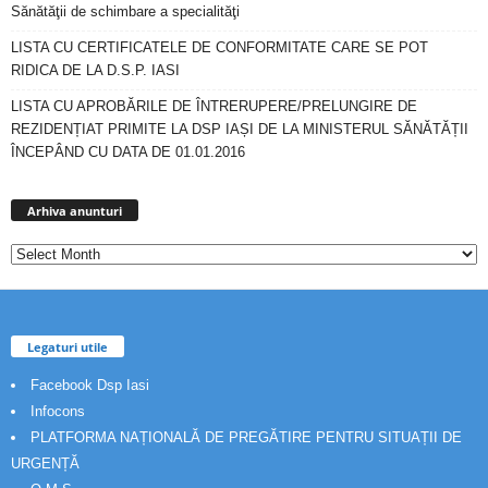
Sănătăţii de schimbare a specialităţi
LISTA CU CERTIFICATELE DE CONFORMITATE CARE SE POT
RIDICA DE LA D.S.P. IASI
LISTA CU APROBĂRILE DE ÎNTRERUPERE/PRELUNGIRE DE
REZIDENȚIAT PRIMITE LA DSP IAȘI DE LA MINISTERUL SĂNĂTĂȚII
ÎNCEPÂND CU DATA DE 01.01.2016
Arhiva
anunturi
Arhiva anunturi
Legaturi utile
Facebook Dsp Iasi
Infocons
PLATFORMA NAȚIONALĂ DE PREGĂTIRE PENTRU SITUAȚII DE
URGENȚĂ