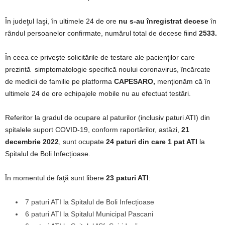
În judeţul Iaşi, în ultimele 24 de ore
nu s-au înregistrat decese
în
rândul persoanelor confirmate, numărul total de decese fiind
2533.
În ceea ce privește solicitările de testare ale pacienţilor care
prezintă simptomatologie specifică noului coronavirus, încărcate
de medicii de familie pe platforma
CAPESARO,
menționăm că în
ultimele 24 de ore echipajele mobile nu au efectuat testări.
Referitor la gradul de ocupare al paturilor (inclusiv paturi ATI) din
spitalele suport COVID-19, conform raportărilor, astăzi,
21
decembrie 2022
, sunt ocupate
24 paturi
din care 1 pat ATI
la
Spitalul de Boli Infecțioase.
În momentul de faţă sunt libere
23 paturi ATI
:
7 paturi ATI la Spitalul de Boli Infecțioase
6 paturi ATI la Spitalul Municipal Pascani