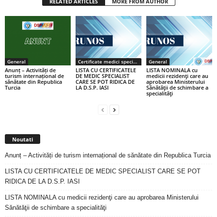
RELATED ARTICLES
MORE FROM AUTHOR
General
Certificate medici specialiști / primari
General
Anunț – Activități de
LISTA CU CERTIFICATELE
LISTA NOMINALA cu
turism internațional de
DE MEDIC SPECIALIST
medicii rezidenţi care au
sănătate din Republica
CARE SE POT RIDICA DE
aprobarea Ministerului
Turcia
LA D.S.P. IASI
Sănătăţii de schimbare a
specialităţi
Noutati
Anunț – Activități de turism internațional de sănătate din Republica Turcia
LISTA CU CERTIFICATELE DE MEDIC SPECIALIST CARE SE POT
RIDICA DE LA D.S.P. IASI
LISTA NOMINALA cu medicii rezidenţi care au aprobarea Ministerului
Sănătăţii de schimbare a specialităţi