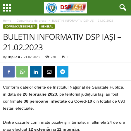
Home
Comunicate de presa
BULETIN INFORMATIV DSP IAȘI – 21.02.2023
COMUNICATE DE PRESA
GENERAL
BULETIN INFORMATIV DSP IAȘI –
21.02.2023
By
Dsp Iasi
-
21.02.2023
730
0
Conform datelor oferite de Institutul Naţional de Sănătate Publică,
în data de
20 februarie 2023
, pe teritoriul judeţului Iaşi au fost
confirmate
38 persoane infectate cu Covid-19
din totalul de 693
testări efectuate.
Dintre cazurile confirmate pozitiv și internate, în ultimele 24 de ore
s-au efectuat
12 externări
și
11 internări.