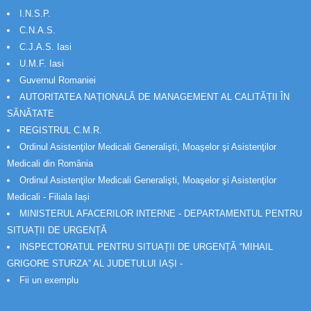
I.N.S.P.
C.N.A.S.
C.J.A.S. Iasi
U.M.F. Iasi
Guvernul Romaniei
AUTORITATEA NAȚIONALĂ DE MANAGEMENT AL CALITĂȚII ÎN
SĂNĂTATE
REGISTRUL C.M.R.
Ordinul Asistenţilor Medicali Generalişti, Moaşelor şi Asistenţilor
Medicali din România
Ordinul Asistenţilor Medicali Generalişti, Moaşelor şi Asistenţilor
Medicali - Filiala Iași
MINISTERUL AFACERILOR INTERNE - DEPARTAMENTUL PENTRU
SITUAȚII DE URGENȚĂ
INSPECTORATUL PENTRU SITUAȚII DE URGENȚĂ “MIHAIL
GRIGORE STURZA” AL JUDETULUI IAȘI -
Fii un exemplu