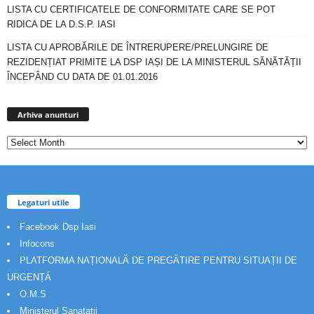
LISTA CU CERTIFICATELE DE CONFORMITATE CARE SE POT
RIDICA DE LA D.S.P. IASI
LISTA CU APROBĂRILE DE ÎNTRERUPERE/PRELUNGIRE DE
REZIDENȚIAT PRIMITE LA DSP IAȘI DE LA MINISTERUL SĂNĂTĂȚII
ÎNCEPÂND CU DATA DE 01.01.2016
Arhiva
anunturi
Arhiva anunturi
Legaturi utile
Facebook Dsp Iasi
Infocons
PLATFORMA NAȚIONALĂ DE PREGĂTIRE PENTRU SITUAȚII DE
URGENȚĂ
O.M.S
Ministerul Sanatatii