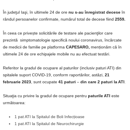
În judeţul Iaşi, în ultimele 24 de ore
nu s-au înregistrat decese
în
rândul persoanelor confirmate, numărul total de decese fiind
2559.
În ceea ce privește solicitările de testare ale pacienţilor care
prezintă simptomatologie specifică noului coronavirus, încărcate
de medicii de familie pe platforma
CAPESARO,
menționăm că în
ultimele 24 de ore echipajele mobile nu au efectuat testări.
Referitor la gradul de ocupare al paturilor (inclusiv paturi ATI) din
spitalele suport COVID-19, conform raportărilor, astăzi,
21
februarie 2023
, sunt ocupate
41 paturi
–
din care 2 paturi la ATI
.
Situaţia cu privire la gradul de ocupare pentru
paturile ATI
este
următoarea:
1 pat ATI la Spitalul de Boli Infecțioase
1 pat ATI la Spitalul de Neurochirurgie