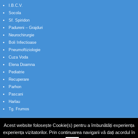
I.B.C.V.
Socola
Sf. Spiridon
Padureni – Grajduri
Neurochirurgie
Boli Infectioase
Pneumoftiziologie
Cuza Voda
Elena Doamna
Pediatrie
Recuperare
Parhon
Pascani
Harlau
Tg. Frumos
Acest website folosește Cookie(s) pentru a îmbunătăți experiența
experiența vizitatorilor. Prin continuarea navigarii vă dați acordul în