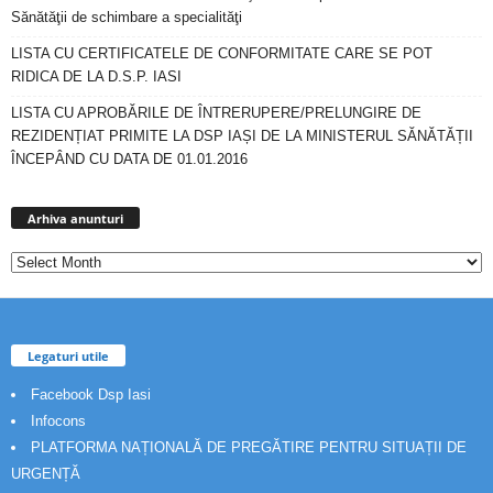
Sănătăţii de schimbare a specialităţi
LISTA CU CERTIFICATELE DE CONFORMITATE CARE SE POT
RIDICA DE LA D.S.P. IASI
LISTA CU APROBĂRILE DE ÎNTRERUPERE/PRELUNGIRE DE
REZIDENȚIAT PRIMITE LA DSP IAȘI DE LA MINISTERUL SĂNĂTĂȚII
ÎNCEPÂND CU DATA DE 01.01.2016
Arhiva
anunturi
Arhiva anunturi
Legaturi utile
Facebook Dsp Iasi
Infocons
PLATFORMA NAȚIONALĂ DE PREGĂTIRE PENTRU SITUAȚII DE
URGENȚĂ