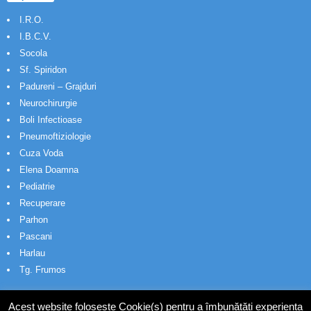
I.R.O.
I.B.C.V.
Socola
Sf. Spiridon
Padureni – Grajduri
Neurochirurgie
Boli Infectioase
Pneumoftiziologie
Cuza Voda
Elena Doamna
Pediatrie
Recuperare
Parhon
Pascani
Harlau
Tg. Frumos
Acest website folosește Cookie(s) pentru a îmbunătăți experiența