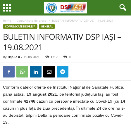
Home
Comunicate de presa
BULETIN INFORMATIV DSP IAȘI – 19.08.2021
COMUNICATE DE PRESA
GENERAL
BULETIN INFORMATIV DSP IAȘI –
19.08.2021
By
Dsp Iasi
-
19.08.2021
1217
0
Conform datelor oferite de Institutul Naţional de Sănătate Publică,
până astăzi,
19 august 2021
, pe teritoriul judeţului Iaşi au fost
confirmate
42746
cazuri cu persoane infectate cu Covid-19 (cu
14
cazuri în plus faţă de ziua precedentă). În ultimele 24 de ore nu s-
au depistat tulpini Delta la persoane confirmate pozitiv cu Covid-
19.