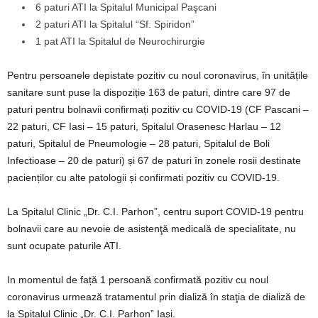
6 paturi ATI la Spitalul Municipal Paşcani
2 paturi ATI la Spitalul “Sf. Spiridon”
1 pat ATI la Spitalul de Neurochirurgie
Pentru persoanele depistate pozitiv cu noul coronavirus, în unitățile
sanitare sunt puse la dispoziție 163 de paturi, dintre care 97 de
paturi pentru bolnavii confirmați pozitiv cu COVID-19 (CF Pascani –
22 paturi, CF Iasi – 15 paturi, Spitalul Orasenesc Harlau – 12
paturi, Spitalul de Pneumologie – 28 paturi, Spitalul de Boli
Infectioase – 20 de paturi) și 67 de paturi în zonele rosii destinate
pacienților cu alte patologii și confirmati pozitiv cu COVID-19.
La Spitalul Clinic „Dr. C.I. Parhon”, centru suport COVID-19 pentru
bolnavii care au nevoie de asistenţă medicală de specialitate, nu
sunt ocupate paturile ATI.
In momentul de față 1 persoană confirmată pozitiv cu noul
coronavirus urmează tratamentul prin dializă în staţia de dializă de
la Spitalul Clinic „Dr. C.I. Parhon” Iaşi.