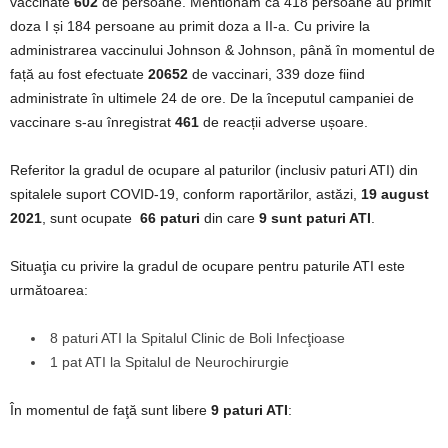
vaccinate
602
de persoane. Mentionam ca 418 persoane au primit
doza I și 184 persoane au primit doza a II-a. Cu privire la
administrarea vaccinului Johnson & Johnson, până în momentul de
față au fost efectuate
20652
de vaccinari, 339 doze fiind
administrate în ultimele 24 de ore. De la începutul campaniei de
vaccinare s-au înregistrat
461
de reacții adverse ușoare.
Referitor la gradul de ocupare al paturilor (inclusiv paturi ATI) din
spitalele suport COVID-19, conform raportărilor, astăzi,
19 august
2021
, sunt ocupate
66 paturi
din care
9
sunt paturi ATI
.
Situaţia cu privire la gradul de ocupare pentru paturile ATI este
următoarea:
8 paturi ATI la Spitalul Clinic de Boli Infecţioase
1 pat ATI la Spitalul de Neurochirurgie
În momentul de faţă sunt libere
9 paturi ATI
: