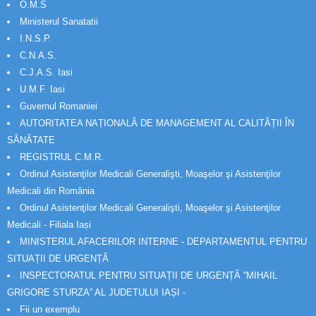
O.M.S
Ministerul Sanatatii
I.N.S.P.
C.N.A.S.
C.J.A.S. Iasi
U.M.F. Iasi
Guvernul Romaniei
AUTORITATEA NAȚIONALĂ DE MANAGEMENT AL CALITĂȚII ÎN
SĂNĂTATE
REGISTRUL C.M.R.
Ordinul Asistenţilor Medicali Generalişti, Moaşelor şi Asistenţilor
Medicali din România
Ordinul Asistenţilor Medicali Generalişti, Moaşelor şi Asistenţilor
Medicali - Filiala Iași
MINISTERUL AFACERILOR INTERNE - DEPARTAMENTUL PENTRU
SITUAȚII DE URGENȚĂ
INSPECTORATUL PENTRU SITUAȚII DE URGENȚĂ “MIHAIL
GRIGORE STURZA” AL JUDETULUI IAȘI -
Fii un exemplu