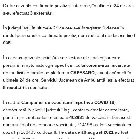
Dintre cazurile confirmate pozitiv și internate, în ultimele 24 de ore
s-au efectuat
3 externări.
În judeţul Iaşi, în ultimele 24 de ore s
–
a înregistrat
1 deces
în
rândul persoanelor confirmate pozitiv, numărul total de decese fiind
935
.
În ceea ce privește solicitările de testare ale pacienţilor care
prezintă simptomatologie specifică noului coronavirus, încărcate
de medicii de familie pe platforma
CAPESARO,
menționăm că în
ultimele 24 de ore, Serviciul Județean de Ambulanță Iași a efectuat
8 recoltări
la domiciliu.
În cadrul
Campaniei de vaccinare împotriva COVID 19
,
desfășurată la nivelul judetului Iaşi, conform datelor centralizate,
până în prezent au fost efectuate
402631
de vaccinări. Din acest
numarul total de persoane vaccinate, 214198 au fost vaccinate cu
doza I și 188433 cu doza II. Pe data de
18 august 2021
au fost