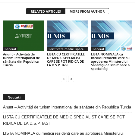
RELATED ARTICLES
MORE FROM AUTHOR
General
Certificate medici specialiști / primari
General
Anunț – Activități de
LISTA CU CERTIFICATELE
LISTA NOMINALA cu
turism internațional de
DE MEDIC SPECIALIST
medicii rezidenţi care au
sănătate din Republica
CARE SE POT RIDICA DE
aprobarea Ministerului
Turcia
LA D.S.P. IASI
Sănătăţii de schimbare a
specialităţi
Noutati
Anunț – Activități de turism internațional de sănătate din Republica Turcia
LISTA CU CERTIFICATELE DE MEDIC SPECIALIST CARE SE POT
RIDICA DE LA D.S.P. IASI
LISTA NOMINALA cu medicii rezidenţi care au aprobarea Ministerului