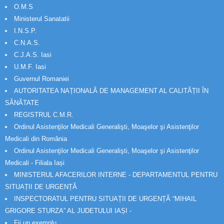
O.M.S
Ministerul Sanatatii
I.N.S.P.
C.N.A.S.
C.J.A.S. Iasi
U.M.F. Iasi
Guvernul Romaniei
AUTORITATEA NAȚIONALĂ DE MANAGEMENT AL CALITĂȚII ÎN
SĂNĂTATE
REGISTRUL C.M.R.
Ordinul Asistenţilor Medicali Generalişti, Moaşelor şi Asistenţilor
Medicali din România
Ordinul Asistenţilor Medicali Generalişti, Moaşelor şi Asistenţilor
Medicali - Filiala Iași
MINISTERUL AFACERILOR INTERNE - DEPARTAMENTUL PENTRU
SITUAȚII DE URGENȚĂ
INSPECTORATUL PENTRU SITUAȚII DE URGENȚĂ “MIHAIL
GRIGORE STURZA” AL JUDETULUI IAȘI -
Fii un exemplu