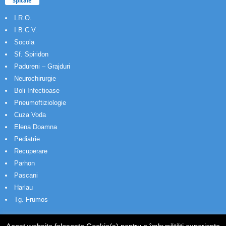
Spitale
I.R.O.
I.B.C.V.
Socola
Sf. Spiridon
Padureni – Grajduri
Neurochirurgie
Boli Infectioase
Pneumoftiziologie
Cuza Voda
Elena Doamna
Pediatrie
Recuperare
Parhon
Pascani
Harlau
Tg. Frumos