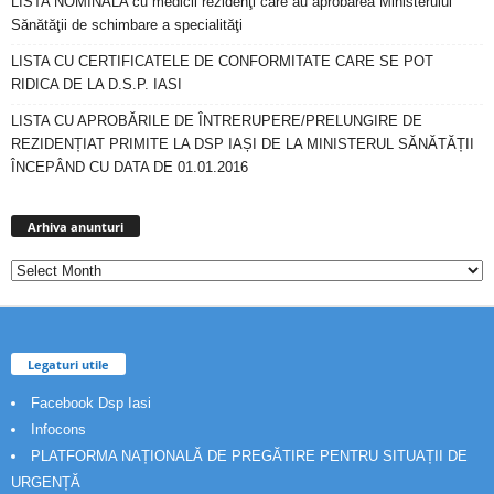
LISTA NOMINALA cu medicii rezidenţi care au aprobarea Ministerului
Sănătăţii de schimbare a specialităţi
LISTA CU CERTIFICATELE DE CONFORMITATE CARE SE POT
RIDICA DE LA D.S.P. IASI
LISTA CU APROBĂRILE DE ÎNTRERUPERE/PRELUNGIRE DE
REZIDENȚIAT PRIMITE LA DSP IAȘI DE LA MINISTERUL SĂNĂTĂȚII
ÎNCEPÂND CU DATA DE 01.01.2016
Arhiva
anunturi
Arhiva anunturi
Legaturi utile
Facebook Dsp Iasi
Infocons
PLATFORMA NAȚIONALĂ DE PREGĂTIRE PENTRU SITUAȚII DE
URGENȚĂ