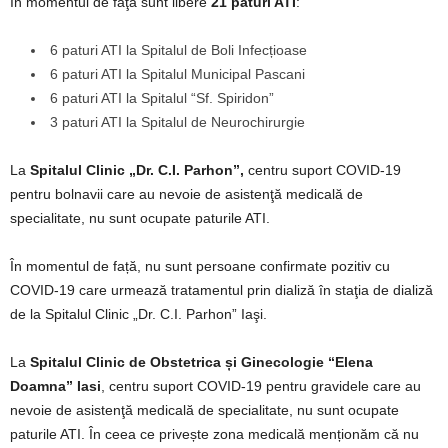
În momentul de faţă sunt libere
21 paturi ATI
:
6 paturi ATI la Spitalul de Boli Infecțioase
6 paturi ATI la Spitalul Municipal Pascani
6 paturi ATI la Spitalul “Sf. Spiridon”
3 paturi ATI la Spitalul de Neurochirurgie
La
Spitalul Clinic „Dr. C.I. Parhon”,
centru suport COVID-19
pentru bolnavii care au nevoie de asistenţă medicală de
specialitate, nu sunt ocupate paturile ATI.
În momentul de față, nu sunt persoane confirmate pozitiv cu
COVID-19 care urmează tratamentul prin dializă în staţia de dializă
de la Spitalul Clinic „Dr. C.I. Parhon” Iaşi.
La
Spitalul Clinic de Obstetrica și Ginecologie “Elena
Doamna” Iasi
, centru suport COVID-19 pentru gravidele care au
nevoie de asistenţă medicală de specialitate, nu sunt ocupate
paturile ATI. În ceea ce privește zona medicală menționăm că nu