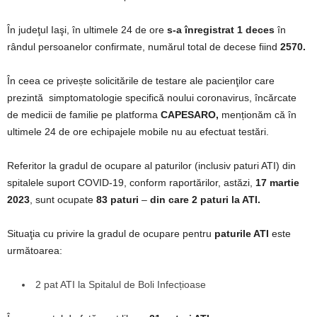
În judeţul Iaşi, în ultimele 24 de ore
s-a înregistrat 1 deces
în
rândul persoanelor confirmate, numărul total de decese fiind
2570.
În ceea ce privește solicitările de testare ale pacienţilor care
prezintă simptomatologie specifică noului coronavirus, încărcate
de medicii de familie pe platforma
CAPESARO,
menționăm că în
ultimele 24 de ore echipajele mobile nu au efectuat testări.
Referitor la gradul de ocupare al paturilor (inclusiv paturi ATI) din
spitalele suport COVID-19, conform raportărilor, astăzi,
17 martie
2023
, sunt ocupate
83 paturi
–
din care 2 paturi la ATI.
Situaţia cu privire la gradul de ocupare pentru
paturile ATI
este
următoarea:
2 pat ATI la Spitalul de Boli Infecțioase