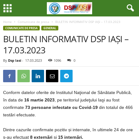
Home
Comunicate de presa
BULETIN INFORMATIV DSP IAȘI – 17.03.2023
COMUNICATE DE PRESA
GENERAL
BULETIN INFORMATIV DSP IAȘI –
17.03.2023
By
Dsp Iasi
-
17.03.2023
1096
0
Conform datelor oferite de Institutul Naţional de Sănătate Publică,
în data de
16 martie 2023
, pe teritoriul judeţului Iaşi au fost
confirmate
73 persoane infectate cu Covid-19
din totalul de 466
testări efectuate.
Dintre cazurile confirmate pozitiv și internate, în ultimele 24 de ore
s-au efectuat
8 externări
și
15 internări.