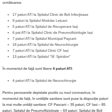
următoarea:
17 paturi ATI la Spitalul Clinic de Boli Infecţioase
9 paturi la Spitalul Modular Lețcani
5 paturi ATI la Spitalul de Recuperare Iași
6 pat ATI la Spitalul Clinic de Pneumoftiziologie Iași
7 paturi ATI la Spitalul Municipal Paşcani
18 paturi ATI la Spitalul de Neurochirurgie
7 paturi ATI la Spitalul Clinic CF Iași
13 paturi ATI la Spitalul “Sf. Spiridon”
În momentul de faţă sunt libere
4 paturi ATI
:
4 paturi ATI la Spitalul de Neurochirurgie
Pentru persoanele depistate pozitiv cu noul coronavirus, în
momentul de față, în unitățile sanitare sunt puse la dispoziție paturi
la mai multe unități sanitare: CF Pascani – 35 paturi, CF Iasi – 85
paturi, Spitalul de Pneumoftiziologie – 69 paturi, Spitalul de Boli