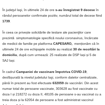
În judeţul Iaşi, în ultimele 24 de ore
s-au înregistrat 9 decese
în
rândul persoanelor confirmate pozitiv, numărul total de decese fiind
1739
.
În ceea ce privește solicitările de testare ale pacienţilor care
prezintă simptomatologie specifică noului coronavirus, încărcate
de medicii de familie pe platforma
CAPESARO,
menționăm că în
ultimele 24 de ore echipajele mobile au realizat
30 de recoltări la
domiciliu
, după cum urmează: 25 realizate de DSP Iași și 5 de
SAJ Iași.
În cadrul
Campaniei de vaccinare împotriva COVID-19
,
desfășurată la nivelul judetului Iaşi, conform datelor centralizate,
până în prezent au fost efectuate
632059
de vaccinări. Din acest
numar total de persoane vaccinate, 303628 au fost vaccinate cu
doza I și 218272 cu doza II, 48105 de persoane s-au vaccinat cu a
treia doza și la 62054 de persoane a fost administrat vaccinul