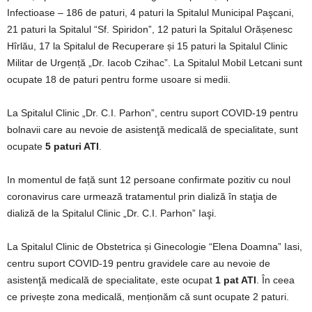
Infectioase – 186 de paturi, 4 paturi la Spitalul Municipal Paşcani,
21 paturi la Spitalul “Sf. Spiridon”, 12 paturi la Spitalul Orășenesc
Hîrlău, 17 la Spitalul de Recuperare și 15 paturi la Spitalul Clinic
Militar de Urgență „Dr. Iacob Czihac”. La Spitalul Mobil Letcani sunt
ocupate 18 de paturi pentru forme usoare si medii.
La Spitalul Clinic „Dr. C.I. Parhon”, centru suport COVID-19 pentru
bolnavii care au nevoie de asistenţă medicală de specialitate, sunt
ocupate
5 paturi ATI
.
In momentul de față sunt 12 persoane confirmate pozitiv cu noul
coronavirus care urmează tratamentul prin dializă în staţia de
dializă de la Spitalul Clinic „Dr. C.I. Parhon” Iaşi.
La Spitalul Clinic de Obstetrica și Ginecologie “Elena Doamna” Iasi,
centru suport COVID-19 pentru gravidele care au nevoie de
asistenţă medicală de specialitate, este ocupat
1 pat ATI
. În ceea
ce privește zona medicală, menționăm că sunt ocupate 2 paturi.