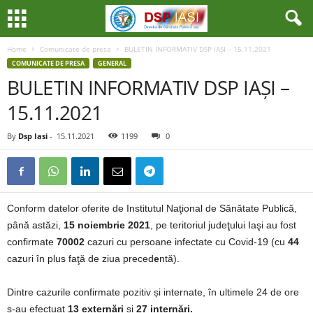
Home
Comunicate de presa
BULETIN INFORMATIV DSP IAȘI – 15.11.2021
COMUNICATE DE PRESA
GENERAL
BULETIN INFORMATIV DSP IAȘI –
15.11.2021
By
Dsp Iasi
-
15.11.2021
1199
0
Conform datelor oferite de Institutul Naţional de Sănătate Publică,
până astăzi,
15 noiembrie 2021
, pe teritoriul judeţului Iaşi au fost
confirmate
70002
cazuri cu persoane infectate cu Covid-19 (cu
44
cazuri în plus faţă de ziua preced
e
ntă).
Dintre cazurile confirmate pozitiv și internate, în ultimele 24 de ore
s-au efectuat
13 externări
și
27 internări.