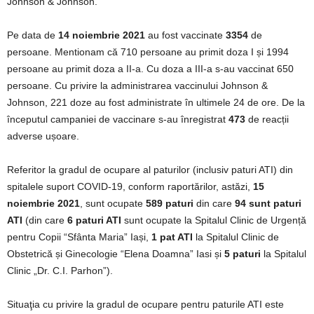
Johnson & Johnson.
Pe data de
14 noiembrie 2021
au fost vaccinate
3354
de
persoane. Mentionam că 710 persoane au primit doza I și 1994
persoane au primit doza a II-a. Cu doza a III-a s-au vaccinat 650
persoane. Cu privire la administrarea vaccinului Johnson &
Johnson, 221 doze au fost administrate în ultimele 24 de ore. De la
începutul campaniei de vaccinare s-au înregistrat
473
de reacții
adverse ușoare.
Referitor la gradul de ocupare al paturilor (inclusiv paturi ATI) din
spitalele suport COVID-19, conform raportărilor, astăzi,
15
noiembrie 2021
, sunt ocupate
589 paturi
din care
94
sunt paturi
ATI
(din care
6 paturi ATI
sunt ocupate la Spitalul Clinic de Urgență
pentru Copii “Sfânta Maria” Iași,
1 pat ATI
la Spitalul Clinic de
Obstetrică și Ginecologie “Elena Doamna” Iasi și
5 paturi
la Spitalul
Clinic „Dr. C.I. Parhon”).
Situaţia cu privire la gradul de ocupare pentru paturile ATI este