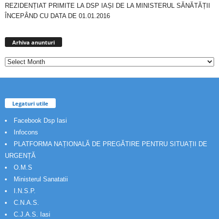
REZIDENȚIAT PRIMITE LA DSP IAȘI DE LA MINISTERUL SĂNĂTĂȚII
ÎNCEPÂND CU DATA DE 01.01.2016
Arhiva
anunturi
Arhiva anunturi
Legaturi utile
Facebook Dsp Iasi
Infocons
PLATFORMA NAȚIONALĂ DE PREGĂTIRE PENTRU SITUAȚII DE
URGENȚĂ
O.M.S
Ministerul Sanatatii
I.N.S.P.
C.N.A.S.
C.J.A.S. Iasi