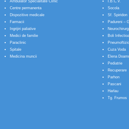
Ambulator Specialitate Clinic
I.B.C.V.
Centre permanenta
Socola
Dispozitive medicale
Sf. Spiridon
Farmacii
Padureni – G
Ingrijiri paliative
Neurochirurg
Medici de familie
Boli Infectio
Paraclinic
Pneumoftizio
Spitale
Cuza Voda
Medicina muncii
Elena Doam
Pediatrie
Recuperare
Parhon
Pascani
Harlau
Tg. Frumos