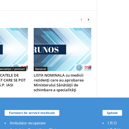
ecialiști / primari
General
ICATELE DE
LISTA NOMINALA cu medicii
T CARE SE POT
rezidenţi care au aprobarea
.P. IASI
Ministerului Sănătăţii de
schimbare a specialităţi
Furnizori de servicii medicale
Spitale
Ambulator recuperare
I.R.O.