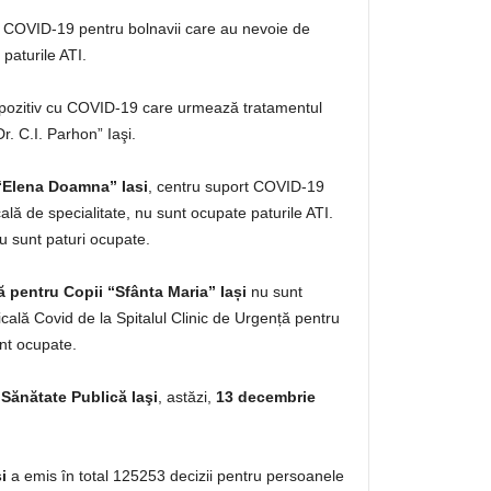
 COVID-19 pentru bolnavii care au nevoie de
paturile ATI.
 pozitiv cu COVID-19 care urmează tratamentul
Dr. C.I. Parhon” Iaşi.
 “Elena Doamna” Iasi
, centru suport COVID-19
lă de specialitate, nu sunt ocupate paturile ATI.
 sunt paturi ocupate.
ă pentru Copii “Sfânta Maria” Iași
nu sunt
cală Covid de la Spitalul Clinic de Urgență pentru
unt ocupate.
 Sănătate Publică Iaşi
, astăzi,
13 decembrie
i
a emis în total 125253 decizii pentru persoanele