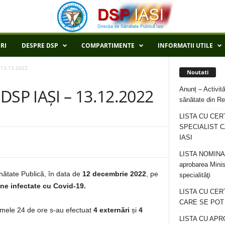
RI
DESPRE DSP
COMPARTIMENTE
INFORMATII UTILE
 13.12.2022
Noutati
Anunț – Activită
SP IAȘI – 13.12.2022
sănătate din Re
LISTA CU CER
SPECIALIST C
IASI
LISTA NOMINALA
aprobarea Minis
ănătate Publică, în data de
12 decembrie 2022
, pe
specialităţi
ne infectate cu Covid-19.
LISTA CU CE
CARE SE POT R
ltimele 24 de ore s-au efectuat
4 externări
și
4
LISTA CU APR