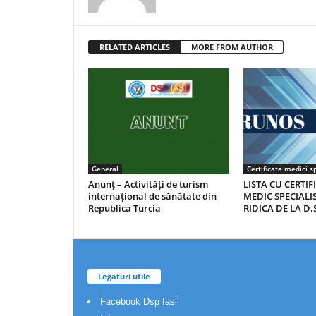
RELATED ARTICLES
MORE FROM AUTHOR
General
Certificate medici sp
Anunț – Activități de turism
LISTA CU CERTIF
internațional de sănătate din
MEDIC SPECIALIS
Republica Turcia
RIDICA DE LA D.S
Legaturi utile
Facebook Dsp Iasi