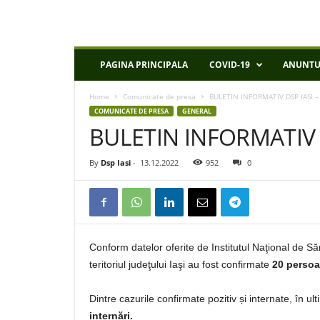
D
PAGINA PRINCIPALA
COVID-19
ANUNTU
S
P
Home
Comunicate de presa
BULETIN INFORMATIV DSP IAȘI –
I
COMUNICATE DE PRESA
GENERAL
a
BULETIN INFORMATIV D
s
i
By
Dsp Iasi
-
13.12.2022
952
0
Conform datelor oferite de Institutul Naţional de S
teritoriul judeţului Iaşi au fost confirmate
20 persoa
Dintre cazurile confirmate pozitiv și internate, în u
internări.