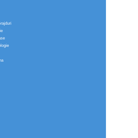
rajduri
ie
ase
logie
na