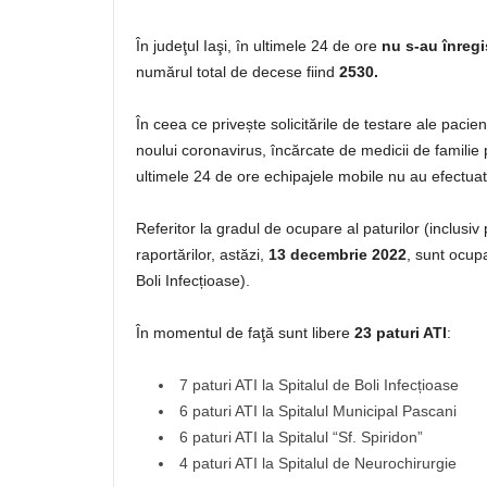
În judeţul Iaşi, în ultimele 24 de ore
nu s-au înregi
numărul total de decese fiind
2530.
În ceea ce privește solicitările de testare ale paci
noului coronavirus, încărcate de medicii de familie
ultimele 24 de ore echipajele mobile nu au efectuat 
Referitor la gradul de ocupare al paturilor (inclusi
raportărilor, astăzi,
13 decembrie 2022
, sunt ocup
Boli Infecțioase).
În momentul de faţă sunt libere
23 paturi ATI
:
7 paturi ATI la Spitalul de Boli Infecțioase
6 paturi ATI la Spitalul Municipal Pascani
6 paturi ATI la Spitalul “Sf. Spiridon”
4 paturi ATI la Spitalul de Neurochirurgie