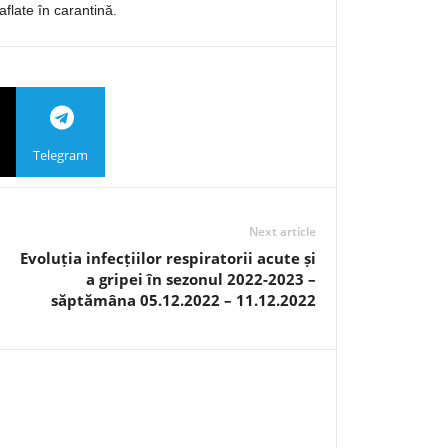
aflate în carantină.
Telegram
Next article
Evoluția infecțiilor respiratorii acute și
a gripei în sezonul 2022-2023 –
săptămâna 05.12.2022 – 11.12.2022