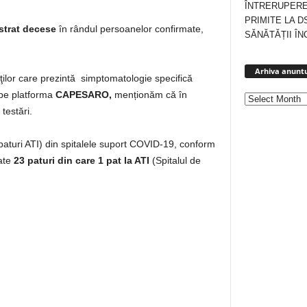
ÎNTRERUPERE
PRIMITE LA D
strat decese
în rândul persoanelor confirmate,
SĂNĂTĂȚII ÎN
Arhiva anuntu
enţilor care prezintă simptomatologie specifică
 pe platforma
CAPESARO,
menționăm că în
testări.
v paturi ATI) din spitalele suport COVID-19, conform
ate
23 paturi
din care 1 pat la ATI
(Spitalul de