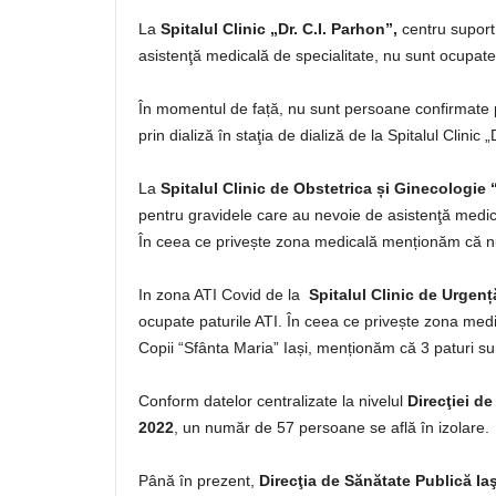
La
Spitalul Clinic „Dr. C.I. Parhon”,
centru suport
asistenţă medicală de specialitate, nu sunt ocupate 
În momentul de față, nu sunt persoane confirmate
prin dializă în staţia de dializă de la Spitalul Clinic „
La
Spitalul Clinic de Obstetrica și Ginecologie
pentru gravidele care au nevoie de asistenţă medica
În ceea ce privește zona medicală menționăm că nu
In zona ATI Covid de la
Spitalul Clinic de Urgenț
ocupate paturile ATI. În ceea ce privește zona medi
Copii “Sfânta Maria” Iași, menționăm că 3 paturi s
Conform datelor centralizate la nivelul
Direcţiei de
2022
, un număr de 57 persoane se află în izolare.
Până în prezent,
Direcţia de Sănătate Publică Iaş