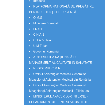
Infocons
PLATFORMA NAȚIONALĂ DE PREGĂTIRE
PENTRU SITUAȚII DE URGENȚĂ
O.M.S
Ministerul Sanatatii
I.N.S.P.
C.N.A.S.
C.J.A.S. Iasi
U.M.F. Iasi
Guvernul Romaniei
AUTORITATEA NAȚIONALĂ DE
MANAGEMENT AL CALITĂȚII ÎN SĂNĂTATE
REGISTRUL C.M.R.
Ordinul Asistenţilor Medicali Generalişti,
Moaşelor şi Asistenţilor Medicali din România
Ordinul Asistenţilor Medicali Generalişti,
Moaşelor şi Asistenţilor Medicali - Filiala Iași
MINISTERUL AFACERILOR INTERNE -
DEPARTAMENTUL PENTRU SITUAȚII DE