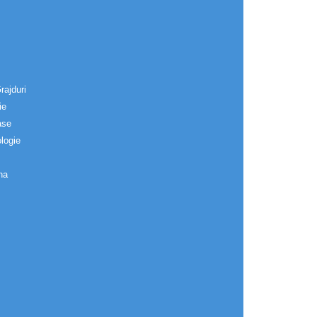
rajduri
ie
ase
logie
na