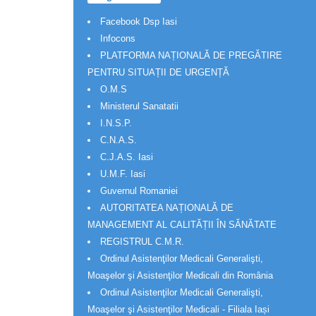
Facebook Dsp Iasi
Infocons
PLATFORMA NAȚIONALĂ DE PREGĂTIRE
PENTRU SITUAȚII DE URGENȚĂ
O.M.S
Ministerul Sanatatii
I.N.S.P.
C.N.A.S.
C.J.A.S. Iasi
U.M.F. Iasi
Guvernul Romaniei
AUTORITATEA NAȚIONALĂ DE
MANAGEMENT AL CALITĂȚII ÎN SĂNĂTATE
REGISTRUL C.M.R.
Ordinul Asistenţilor Medicali Generalişti,
Moaşelor şi Asistenţilor Medicali din România
Ordinul Asistenţilor Medicali Generalişti,
Moaşelor şi Asistenţilor Medicali - Filiala Iași