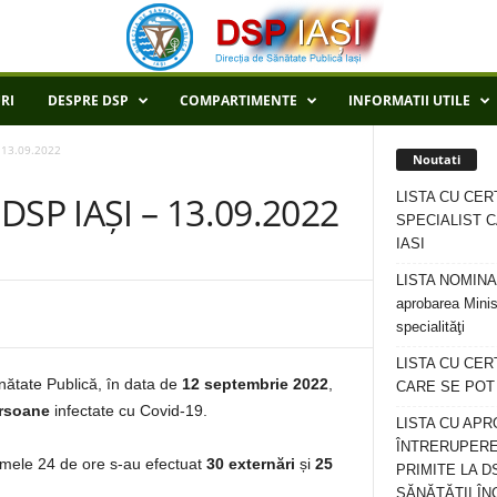
RI
DESPRE DSP
COMPARTIMENTE
INFORMATII UTILE
 13.09.2022
Noutati
LISTA CU CER
SP IAȘI – 13.09.2022
SPECIALIST C
IASI
LISTA NOMINALA
aprobarea Minis
specialităţi
LISTA CU CE
ănătate Publică, în data de
12 septembrie 2022
,
CARE SE POT R
rsoane
infectate cu Covid-19.
LISTA CU APR
ÎNTRERUPERE
ltimele 24 de ore s-au efectuat
30 externări
și
25
PRIMITE LA D
SĂNĂTĂȚII ÎN