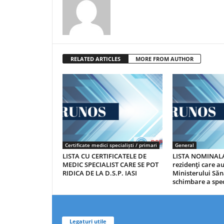
RELATED ARTICLES
MORE FROM AUTHOR
Certificate medici specialiști / primari
General
LISTA CU CERTIFICATELE DE
LISTA NOMINALA
MEDIC SPECIALIST CARE SE POT
rezidenţi care 
RIDICA DE LA D.S.P. IASI
Ministerului Săn
schimbare a spec
Legaturi utile