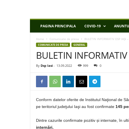
D
PAGINA PRINCIPALA
COVID-19
ANUNTU
S
P
Home
Comunicate de presa
BULETIN INFORMATIV DSP IAȘI –
I
COMUNICATE DE PRESA
GENERAL
a
BULETIN INFORMATIV D
s
i
By
Dsp Iasi
-
13.09.2022
999
0
Conform datelor oferite de Institutul Naţional de S
pe teritoriul judeţului Iaşi au fost confirmate
145 pe
Dintre cazurile confirmate pozitiv și internate, în u
internări.