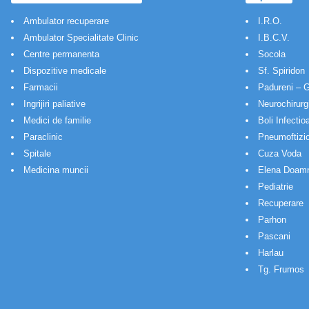
Ambulator recuperare
I.R.O.
Ambulator Specialitate Clinic
I.B.C.V.
Centre permanenta
Socola
Dispozitive medicale
Sf. Spiridon
Farmacii
Padureni – G
Ingrijiri paliative
Neurochirurg
Medici de familie
Boli Infectio
Paraclinic
Pneumoftizio
Spitale
Cuza Voda
Medicina muncii
Elena Doam
Pediatrie
Recuperare
Parhon
Pascani
Harlau
Tg. Frumos