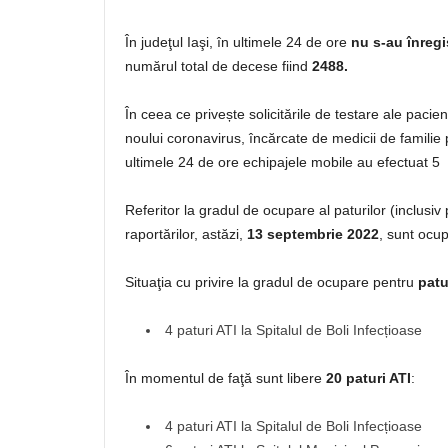
În judeţul Iaşi, în ultimele 24 de ore
nu s-au înregi
numărul total de decese fiind
2488.
În ceea ce privește solicitările de testare ale paci
noului coronavirus, încărcate de medicii de familie
ultimele 24 de ore echipajele mobile au efectuat 5 t
Referitor la gradul de ocupare al paturilor (inclusi
raportărilor, astăzi,
13 septembrie 2022
, sunt oc
Situaţia cu privire la gradul de ocupare pentru
patu
4 paturi ATI la Spitalul de Boli Infecțioase
În momentul de faţă sunt libere
20 paturi ATI
:
4 paturi ATI la Spitalul de Boli Infecțioase