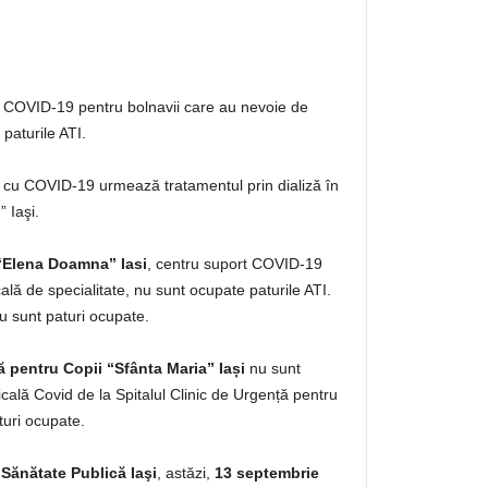
 COVID-19 pentru bolnavii care au nevoie de
paturile ATI.
v cu COVID-19 urmează tratamentul prin dializă în
” Iaşi.
 “Elena Doamna” Iasi
, centru suport COVID-19
lă de specialitate, nu sunt ocupate paturile ATI.
 sunt paturi ocupate.
ă pentru Copii “Sfânta Maria” Iași
nu sunt
cală Covid de la Spitalul Clinic de Urgență pentru
turi ocupate.
 Sănătate Publică Iaşi
, astăzi,
13 septembrie