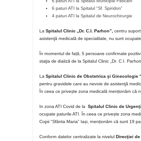
6 paturi ATI la Spitalul Municipal Pascani
6 paturi ATI la Spitalul “Sf. Spiridon”
4 paturi ATI la Spitalul de Neurochirurgie
La
Spitalul Clinic „Dr. C.I. Parhon”,
centru suport
asistenţă medicală de specialitate, nu sunt ocupate 
În momentul de față, 5 persoane confirmate poziti
staţia de dializă de la Spitalul Clinic „Dr. C.I. Parhon
La
Spitalul Clinic de Obstetrica și Ginecologie
pentru gravidele care au nevoie de asistenţă medica
În ceea ce privește zona medicală menționăm că nu
In zona ATI Covid de la
Spitalul Clinic de Urgenț
ocupate paturile ATI. În ceea ce privește zona medi
Copii “Sfânta Maria” Iași, menționăm că sunt 19 pa
Conform datelor centralizate la nivelul
Direcţiei de