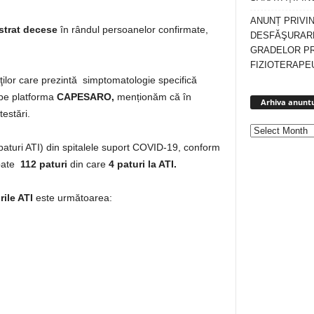
ANUNȚ PRIVI
strat decese
în rândul persoanelor confirmate,
DESFĂŞURARE
GRADELOR P
FIZIOTERAPEU
enţilor care prezintă simptomatologie specifică
 pe platforma
CAPESARO,
menționăm că în
Arhiva anuntu
estări.
v paturi ATI) din spitalele suport COVID-19, conform
upate
112 paturi
din care
4 paturi la ATI.
rile ATI
este următoarea: