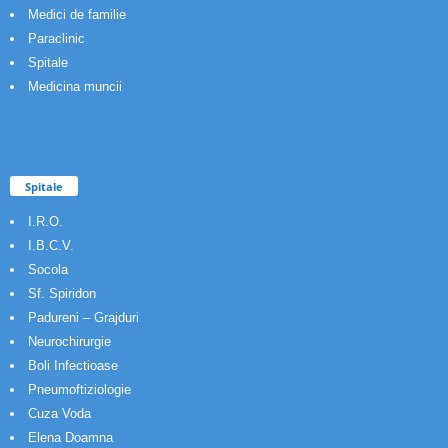
Medici de familie
Paraclinic
Spitale
Medicina muncii
Spitale
I.R.O.
I.B.C.V.
Socola
Sf. Spiridon
Padureni – Grajduri
Neurochirurgie
Boli Infectioase
Pneumoftiziologie
Cuza Voda
Elena Doamna