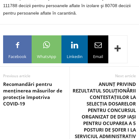
111788 decizii pentru persoanele aflate în izolare şi 80708 decizii
pentru persoanele aflate în carantină.
Facebook
WhatsApp
Linkedin
Email
Previous article
Next article
Recomandări pentru
ANUNȚ PRIVIND
menținerea măsurilor de
REZULTATUL SOLUȚIONĂRII
protecție împotriva
CONTESTAȚIILOR LA
COVID-19
SELECȚIA DOSARELOR
PENTRU CONCURSUL
ORGANIZAT DE DSP IAȘI
PENTRU OCUPAREA A 5
POSTURI DE ȘOFER I LA
SERVICIUL ADMINISTRATIV