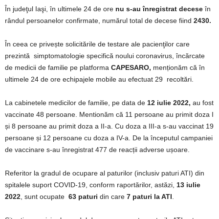
În judeţul Iaşi, în ultimele 24 de ore
nu s-au înregistrat decese
în
rândul persoanelor confirmate, numărul total de decese fiind
2430.
În ceea ce privește solicitările de testare ale pacienţilor care
prezintă simptomatologie specifică noului coronavirus, încărcate
de medicii de familie pe platforma
CAPESARO,
menționăm că în
ultimele 24 de ore echipajele mobile au efectuat 29 recoltări.
La cabinetele medicilor de familie, pe data de
12 iulie 2022,
au fost
vaccinate 48 persoane. Mentionăm că 11 persoane au primit doza I
și 8 persoane au primit doza a II-a. Cu doza a III-a s-au vaccinat 19
persoane și 12 persoane cu doza a IV-a. De la începutul campaniei
de vaccinare s-au înregistrat 477 de reacții adverse ușoare.
Referitor la gradul de ocupare al paturilor (inclusiv paturi ATI) din
spitalele suport COVID-19, conform raportărilor, astăzi,
13 iulie
2022
, sunt ocupate
63 paturi
din care
7 paturi la ATI
.