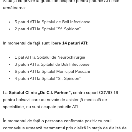
Situaţia cu privire la gradul de ocupare pentru paturile ATI este
următoarea:
5 paturi ATI la Spitalul de Boli Infecțioase
2 paturi ATI la Spitalul “Sf. Spiridon”
În momentul de faţă sunt libere
14 paturi ATI
:
1 pat ATI la Spitalul de Neurochirurgie
3 paturi ATI a Spitalul de Boli Infecțioase
6 paturi ATI la Spitalul Municipal Pascani
4 paturi ATI la Spitalul “Sf. Spiridon”
La
Spitalul Clinic „Dr. C.I. Parhon”,
centru suport COVID-19
pentru bolnavii care au nevoie de asistenţă medicală de
specialitate, nu sunt ocupate paturile ATI.
În momentul de față o persoana confirmata pozitiv cu noul
coronavirus urmează tratamentul prin dializă în staţia de dializă de