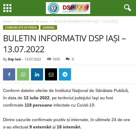
Home
Comunicate de presa
BULETIN INFORMATIV DSP IAȘI – 13.07.2022
COMUNICATE DE PRESA
GENERAL
BULETIN INFORMATIV DSP IAȘI –
13.07.2022
By
Dsp Iasi
-
13.07.2022
1035
0
Conform datelor oferite de Institutul Naţional de Sănătate Publică,
în data de
12 iulie 2022
, pe teritoriul judeţului Iaşi au fost
confirmate
119 persoane
infectate cu Covid-19.
Dintre cazurile confirmate pozitiv și internate, în ultimele 24 de ore
s-au efectuat
9 externări
și
18 internări.