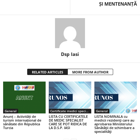
ȘI MENTENANȚĂ
Dsp Iasi
RELATED ARTICLES
MORE FROM AUTHOR
General
Certificate medici specialiști / primari
General
Anunț – Activități de
LISTA CU CERTIFICATELE
LISTA NOMINALA cu
turism internațional de
DE MEDIC SPECIALIST
medicii rezidenţi care au
sănătate din Republica
CARE SE POT RIDICA DE
aprobarea Ministerului
Turcia
LA D.S.P. IASI
Sănătăţii de schimbare a
specialităţi