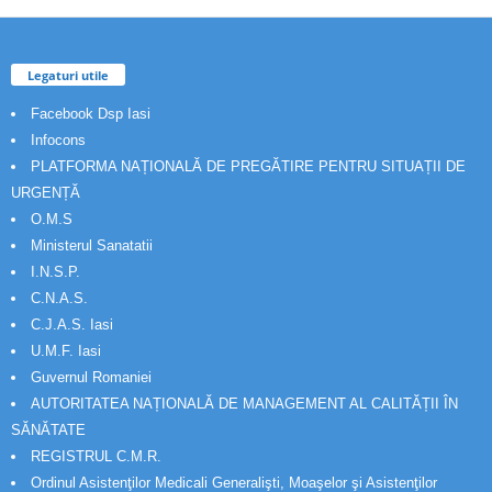
Legaturi utile
Facebook Dsp Iasi
Infocons
PLATFORMA NAȚIONALĂ DE PREGĂTIRE PENTRU SITUAȚII DE
URGENȚĂ
O.M.S
Ministerul Sanatatii
I.N.S.P.
C.N.A.S.
C.J.A.S. Iasi
U.M.F. Iasi
Guvernul Romaniei
AUTORITATEA NAȚIONALĂ DE MANAGEMENT AL CALITĂȚII ÎN
SĂNĂTATE
REGISTRUL C.M.R.
Ordinul Asistenţilor Medicali Generalişti, Moaşelor şi Asistenţilor