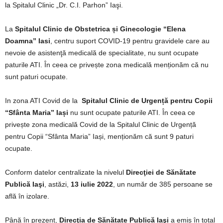
la Spitalul Clinic „Dr. C.I. Parhon” Iaşi.
La
Spitalul Clinic de Obstetrica și Ginecologie “Elena
Doamna” Iasi
, centru suport COVID-19 pentru gravidele care au
nevoie de asistenţă medicală de specialitate, nu sunt ocupate
paturile ATI. În ceea ce privește zona medicală menționăm că nu
sunt paturi ocupate.
In zona ATI Covid de la
Spitalul Clinic de Urgență pentru Copii
“Sfânta Maria” Iași
nu sunt ocupate paturile ATI. În ceea ce
privește zona medicală Covid de la Spitalul Clinic de Urgență
pentru Copii “Sfânta Maria” Iași, menționăm că sunt 9 paturi
ocupate.
Conform datelor centralizate la nivelul
Direcţiei de Sănătate
Publică Iaşi
, astăzi,
13 iulie 2022
, un număr de 385 persoane se
află în izolare.
Până în prezent,
Direcţia de Sănătate Publică Iaşi
a emis în total