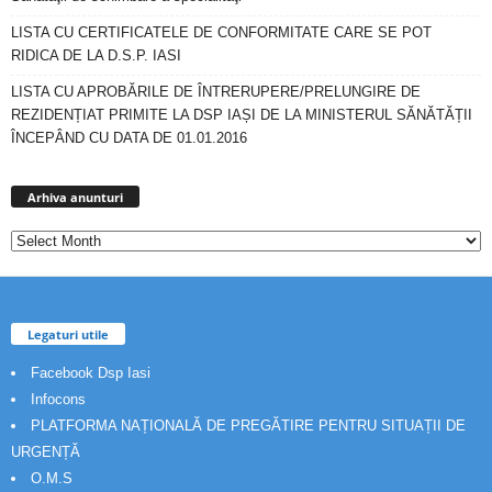
LISTA CU CERTIFICATELE DE CONFORMITATE CARE SE POT
RIDICA DE LA D.S.P. IASI
LISTA CU APROBĂRILE DE ÎNTRERUPERE/PRELUNGIRE DE
REZIDENȚIAT PRIMITE LA DSP IAȘI DE LA MINISTERUL SĂNĂTĂȚII
ÎNCEPÂND CU DATA DE 01.01.2016
Arhiva
anunturi
Arhiva anunturi
Legaturi utile
Facebook Dsp Iasi
Infocons
PLATFORMA NAȚIONALĂ DE PREGĂTIRE PENTRU SITUAȚII DE
URGENȚĂ
O.M.S