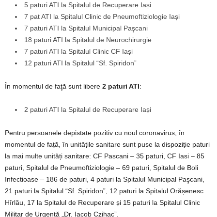
5 paturi ATI la Spitalul de Recuperare Iași
7 pat ATI la Spitalul Clinic de Pneumoftiziologie Iași
7 paturi ATI la Spitalul Municipal Paşcani
18 paturi ATI la Spitalul de Neurochirurgie
7 paturi ATI la Spitalul Clinic CF Iași
12 paturi ATI la Spitalul “Sf. Spiridon”
În momentul de faţă sunt libere
2 paturi ATI
:
2 paturi ATI la Spitalul de Recuperare Iași
Pentru persoanele depistate pozitiv cu noul coronavirus, în
momentul de față, în unitățile sanitare sunt puse la dispoziție paturi
la mai multe unități sanitare: CF Pascani – 35 paturi, CF Iasi – 85
paturi, Spitalul de Pneumoftiziologie – 69 paturi, Spitalul de Boli
Infectioase – 186 de paturi, 4 paturi la Spitalul Municipal Paşcani,
21 paturi la Spitalul “Sf. Spiridon”, 12 paturi la Spitalul Orășenesc
Hîrlău, 17 la Spitalul de Recuperare și 15 paturi la Spitalul Clinic
Militar de Urgență „Dr. Iacob Czihac”.