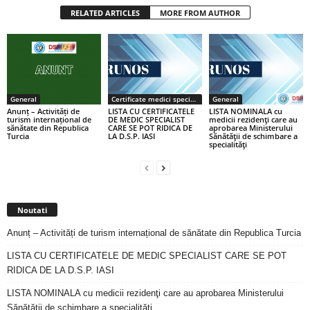
RELATED ARTICLES
MORE FROM AUTHOR
General
Certificate medici specialiști / primari
General
Anunț – Activități de
LISTA CU CERTIFICATELE
LISTA NOMINALA cu
turism internațional de
DE MEDIC SPECIALIST
medicii rezidenţi care au
sănătate din Republica
CARE SE POT RIDICA DE
aprobarea Ministerului
Turcia
LA D.S.P. IASI
Sănătăţii de schimbare a
specialităţi
Noutati
Anunț – Activități de turism internațional de sănătate din Republica Turcia
LISTA CU CERTIFICATELE DE MEDIC SPECIALIST CARE SE POT
RIDICA DE LA D.S.P. IASI
LISTA NOMINALA cu medicii rezidenţi care au aprobarea Ministerului
Sănătăţii de schimbare a specialităţi