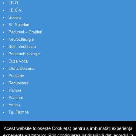
I.R.O.
I.B.C.V.
Socola
Sf. Spiridon
Padureni – Grajduri
Neurochirurgie
Boli Infectioase
Pneumoftiziologie
Cuza Voda
Elena Doamna
Pediatrie
Recuperare
Parhon
Pascani
Harlau
Tg. Frumos
Acest website folosește Cookie(s) pentru a îmbunătăți experiența
experiența vizitatorilor. Prin continuarea navigarii vă dați acordul în