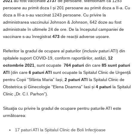
2021
au fost vaccinate
2737
de persoane. Mentionam ca 1293
persoane au primit doza I și 201 persoane au primit doza a II-a. Cu
doza a III-a s-au vaccinat 1243 persoane. Cu privire la
administrarea vaccinului Johnson & Johnson, 642 doze au fost
administrate în ultimele 24 de ore. De la începutul campaniei de
vaccinare s-au înregistrat
473
de reacții adverse ușoare.
Referitor la gradul de ocupare al paturilor (inclusiv paturi ATI) din
spitalele suport COVID-19, conform raportărilor, astăzi,
12
octombrie 2021
, sunt ocupate
764 paturi
din care
85
sunt paturi
ATI
(din care
6
paturi ATI
sunt ocupate la Spitalul Clinic de Urgență
pentru Copii “Sfânta Maria” Iași,
2 paturi ATI
la Spitalul Clinic de
Obstetrica și Ginecologie “Elena Doamna” Iasi și
4 paturi
la Spitalul
Clinic „Dr. C.I. Parhon”).
Situaţia cu privire la gradul de ocupare pentru paturile ATI este
următoarea:
17 paturi ATI la Spitalul Clinic de Boli Infecţioase