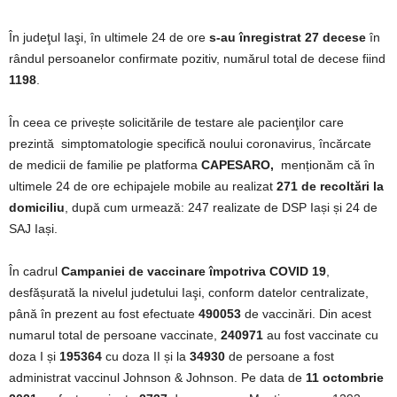
În judeţul Iaşi, în ultimele 24 de ore
s-au înregistrat 27 decese
în
rândul persoanelor confirmate pozitiv, numărul total de decese fiind
1198
.
În ceea ce privește solicitările de testare ale pacienţilor care
prezintă simptomatologie specifică noului coronavirus, încărcate
de medicii de familie pe platforma
CAPESARO,
menționăm că în
ultimele 24 de ore echipajele mobile au realizat
271 de recoltări la
domiciliu
, după cum urmează: 247 realizate de DSP Iași și 24 de
SAJ Iași.
În cadrul
Campaniei de vaccinare împotriva COVID 19
,
desfășurată la nivelul judetului Iaşi, conform datelor centralizate,
până în prezent au fost efectuate
490053
de vaccinări. Din acest
numarul total de persoane vaccinate,
240971
au fost vaccinate cu
doza I și
195364
cu doza II și la
34930
de persoane a fost
administrat vaccinul Johnson & Johnson. Pe data de
11 octombrie