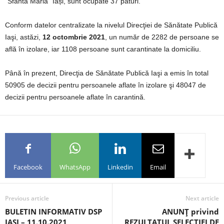
“Sfânta Maria” Iași, sunt ocupate 37 paturi.
Conform datelor centralizate la nivelul Direcţiei de Sănătate Publică
Iaşi, astăzi,
12
octombrie 2021
, un număr de 2282 de persoane se
află în izolare, iar 1108 persoane sunt carantinate la domiciliu.
Până în prezent, Direcţia de Sănătate Publică Iaşi a emis în total
50905 de decizii pentru persoanele aflate în izolare şi 48047 de
decizii pentru persoanele aflate în carantină.
Facebook
WhatsApp
Linkedin
Email
Previous article
Next article
BULETIN INFORMATIV DSP
ANUNŢ privind
IAȘI – 11.10.2021
REZULTATUL SELECŢIEI DE