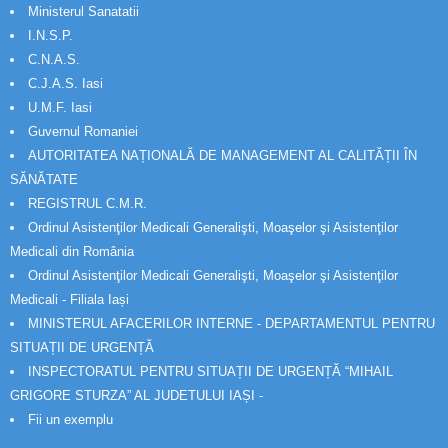
Ministerul Sanatatii
I.N.S.P.
C.N.A.S.
C.J.A.S. Iasi
U.M.F. Iasi
Guvernul Romaniei
AUTORITATEA NAȚIONALĂ DE MANAGEMENT AL CALITĂȚII ÎN
SĂNĂTATE
REGISTRUL C.M.R.
Ordinul Asistenţilor Medicali Generalişti, Moaşelor şi Asistenţilor
Medicali din România
Ordinul Asistenţilor Medicali Generalişti, Moaşelor şi Asistenţilor
Medicali - Filiala Iași
MINISTERUL AFACERILOR INTERNE - DEPARTAMENTUL PENTRU
SITUAȚII DE URGENȚĂ
INSPECTORATUL PENTRU SITUAȚII DE URGENȚĂ “MIHAIL
GRIGORE STURZA” AL JUDETULUI IAȘI -
Fii un exemplu