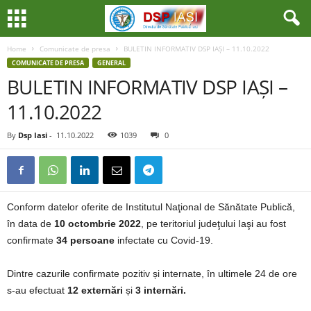
Home
Comunicate de presa
BULETIN INFORMATIV DSP IAȘI – 11.10.2022
COMUNICATE DE PRESA
GENERAL
BULETIN INFORMATIV DSP IAȘI –
11.10.2022
By
Dsp Iasi
-
11.10.2022
1039
0
Conform datelor oferite de Institutul Naţional de Sănătate Publică,
în data de
10 octombrie 2022
, pe teritoriul judeţului Iaşi au fost
confirmate
34 persoane
infectate cu Covid-19.
Dintre cazurile confirmate pozitiv și internate, în ultimele 24 de ore
s-au efectuat
12 externări
și
3 internări.