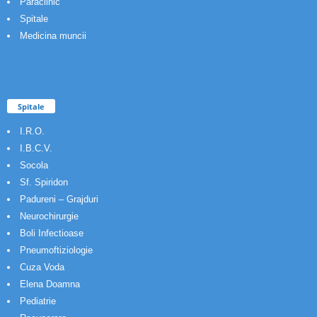
Paraclinic
Spitale
Medicina muncii
Spitale
I.R.O.
I.B.C.V.
Socola
Sf. Spiridon
Padureni – Grajduri
Neurochirurgie
Boli Infectioase
Pneumoftiziologie
Cuza Voda
Elena Doamna
Pediatrie