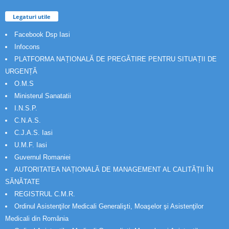
Legaturi utile
Facebook Dsp Iasi
Infocons
PLATFORMA NAȚIONALĂ DE PREGĂTIRE PENTRU SITUAȚII DE
URGENȚĂ
O.M.S
Ministerul Sanatatii
I.N.S.P.
C.N.A.S.
C.J.A.S. Iasi
U.M.F. Iasi
Guvernul Romaniei
AUTORITATEA NAȚIONALĂ DE MANAGEMENT AL CALITĂȚII ÎN
SĂNĂTATE
REGISTRUL C.M.R.
Ordinul Asistenţilor Medicali Generalişti, Moaşelor şi Asistenţilor
Medicali din România