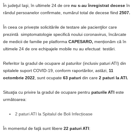
În judeţul Iaşi, în ultimele 24 de ore
nu s-au înregistrat decese
în
rândul persoanelor confirmate, numărul total de decese fiind
2507.
În ceea ce privește solicitările de testare ale pacienţilor care
prezintă simptomatologie specifică noului coronavirus, încărcate
de medicii de familie pe platforma
CAPESARO,
menționăm că în
ultimele 24 de ore echipajele mobile nu au efectuat testări.
Referitor la gradul de ocupare al paturilor (inclusiv paturi ATI) din
spitalele suport COVID-19, conform raportărilor, astăzi,
11
octombrie 2022
, sunt ocupate
63 paturi
din care
2 paturi la ATI.
Situaţia cu privire la gradul de ocupare pentru
paturile ATI
este
următoarea:
2 paturi ATI la Spitalul de Boli Infecțioase
În momentul de faţă sunt libere
22 paturi ATI
: