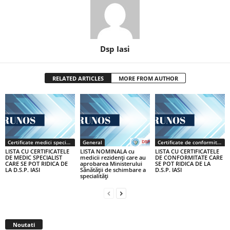
Dsp Iasi
RELATED ARTICLES
MORE FROM AUTHOR
Certificate medici specialiști / primari
General
Certificate de conformitate
LISTA CU CERTIFICATELE
LISTA NOMINALA cu
LISTA CU CERTIFICATELE
DE MEDIC SPECIALIST
medicii rezidenţi care au
DE CONFORMITATE CARE
CARE SE POT RIDICA DE
aprobarea Ministerului
SE POT RIDICA DE LA
LA D.S.P. IASI
Sănătăţii de schimbare a
D.S.P. IASI
specialităţi
Noutati