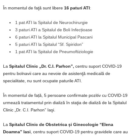
În momentul de faţă sunt libere
16 paturi ATI
:
1 pat ATI la Spitalul de Neurochirurgie
3 paturi ATI a Spitalul de Boli Infecțioase
6 paturi ATI la Spitalul Municipal Pascani
5 paturi ATI la Spitalul “Sf. Spiridon”
1 pat ATI la Spitalul de Pneumoftiziologie
La
Spitalul Clinic „Dr. C.I. Parhon”,
centru suport COVID-19
pentru bolnavii care au nevoie de asistenţă medicală de
specialitate, nu sunt ocupate paturile ATI.
În momentul de față, 5 persoane confirmate pozitiv cu COVID-19
urmează tratamentul prin dializă în staţia de dializă de la Spitalul
Clinic „Dr. C.I. Parhon” Iaşi.
La
Spitalul Clinic de Obstetrica și Ginecologie “Elena
Doamna” Iasi
, centru suport COVID-19 pentru gravidele care au