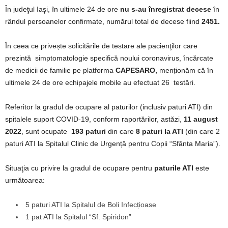
În judeţul Iaşi, în ultimele 24 de ore
nu s-au înregistrat decese
în
rândul persoanelor confirmate, numărul total de decese fiind
2451.
În ceea ce privește solicitările de testare ale pacienţilor care
prezintă simptomatologie specifică noului coronavirus, încărcate
de medicii de familie pe platforma
CAPESARO,
menționăm că în
ultimele 24 de ore echipajele mobile au efectuat 26 testări.
Referitor la gradul de ocupare al paturilor (inclusiv paturi ATI) din
spitalele suport COVID-19, conform raportărilor, astăzi,
11 august
2022
, sunt ocupate
193 paturi
din care
8 paturi la ATI
(din care 2
paturi ATI la Spitalul Clinic de Urgență pentru Copii “Sfânta Maria”).
Situaţia cu privire la gradul de ocupare pentru
paturile ATI
este
următoarea:
5 paturi ATI la Spitalul de Boli Infecțioase
1 pat ATI la Spitalul “Sf. Spiridon”