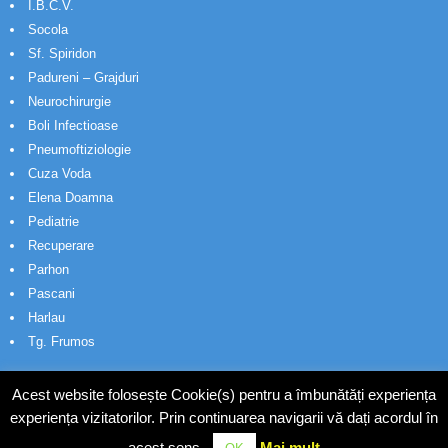
I.B.C.V.
Socola
Sf. Spiridon
Padureni – Grajduri
Neurochirurgie
Boli Infectioase
Pneumoftiziologie
Cuza Voda
Elena Doamna
Pediatrie
Recuperare
Parhon
Pascani
Harlau
Tg. Frumos
Acest website folosește Cookie(s) pentru a îmbunătăți experiența
experiența vizitatorilor. Prin continuarea navigarii vă dați acordul în
acest sens.
Mai mult