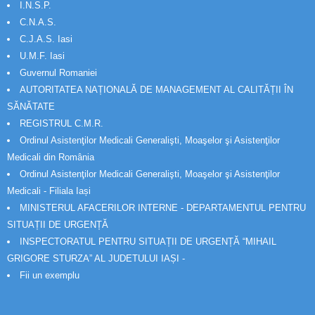
I.N.S.P.
C.N.A.S.
C.J.A.S. Iasi
U.M.F. Iasi
Guvernul Romaniei
AUTORITATEA NAȚIONALĂ DE MANAGEMENT AL CALITĂȚII ÎN
SĂNĂTATE
REGISTRUL C.M.R.
Ordinul Asistenţilor Medicali Generalişti, Moaşelor şi Asistenţilor
Medicali din România
Ordinul Asistenţilor Medicali Generalişti, Moaşelor şi Asistenţilor
Medicali - Filiala Iași
MINISTERUL AFACERILOR INTERNE - DEPARTAMENTUL PENTRU
SITUAȚII DE URGENȚĂ
INSPECTORATUL PENTRU SITUAȚII DE URGENȚĂ “MIHAIL
GRIGORE STURZA” AL JUDETULUI IAȘI -
Fii un exemplu