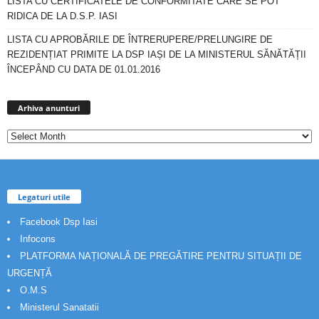
LISTA CU CERTIFICATELE DE CONFORMITATE CARE SE POT
RIDICA DE LA D.S.P. IASI
LISTA CU APROBĂRILE DE ÎNTRERUPERE/PRELUNGIRE DE
REZIDENȚIAT PRIMITE LA DSP IAȘI DE LA MINISTERUL SĂNĂTĂȚII
ÎNCEPÂND CU DATA DE 01.01.2016
Arhiva
anunturi
Arhiva anunturi
Legaturi utile
Facebook Dsp Iasi
Infocons
PLATFORMA NAȚIONALĂ DE PREGĂTIRE PENTRU SITUAȚII DE
URGENȚĂ
O.M.S
Ministerul Sanatatii