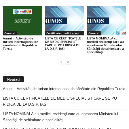
General
Certificate medici specialiști / primari
General
Anunț – Activități de
LISTA CU CERTIFICATELE
LISTA NOMINALA cu
turism internațional de
DE MEDIC SPECIALIST
medicii rezidenţi care au
sănătate din Republica
CARE SE POT RIDICA DE
aprobarea Ministerului
Turcia
LA D.S.P. IASI
Sănătăţii de schimbare a
specialităţi
Noutati
Anunț – Activități de turism internațional de sănătate din Republica Turcia
LISTA CU CERTIFICATELE DE MEDIC SPECIALIST CARE SE POT
RIDICA DE LA D.S.P. IASI
LISTA NOMINALA cu medicii rezidenţi care au aprobarea Ministerului
Sănătăţii de schimbare a specialităţi