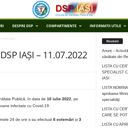
RI
DESPRE DSP
COMPARTIMENTE
INFORMATII UTILE
 11.07.2022
Noutati
Anunț – Activită
SP IAȘI – 11.07.2022
sănătate din Re
LISTA CU CER
SPECIALIST C
IASI
LISTA NOMINALA
aprobarea Minis
ănătate Publică, în data de
10 iulie 2022
, pe
specialităţi
rsoane infectate cu Covid-19.
LISTA CU CE
CARE SE POT R
ltimele 24 de ore s-au efectuat
6 externări
și
3
LISTA CU APR