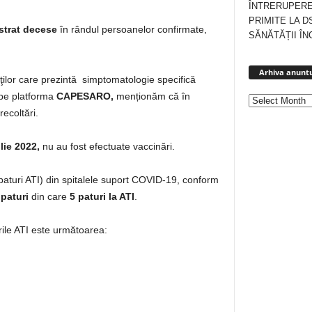
ÎNTRERUPERE
PRIMITE LA D
strat decese
în rândul persoanelor confirmate,
SĂNĂTĂȚII ÎN
Arhiva anuntu
enţilor care prezintă simptomatologie specifică
 pe platforma
CAPESARO,
menționăm că în
ecoltări.
ulie 2022,
nu au fost efectuate vaccinări.
v paturi ATI) din spitalele suport COVID-19, conform
 paturi
din care
5 paturi la ATI
.
rile ATI este următoarea: