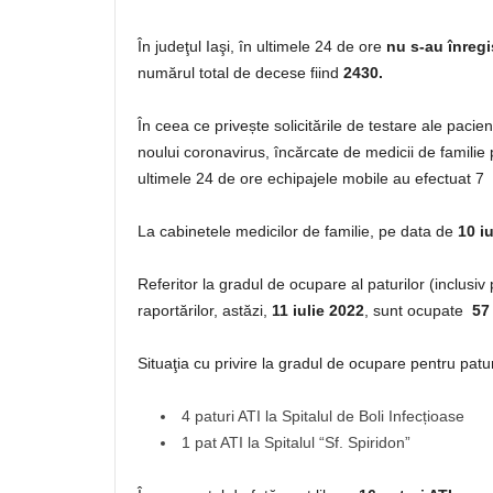
În judeţul Iaşi, în ultimele 24 de ore
nu s-au înregi
numărul total de decese fiind
2430.
În ceea ce privește solicitările de testare ale paci
noului coronavirus, încărcate de medicii de familie
ultimele 24 de ore echipajele mobile au efectuat 7 r
La cabinetele medicilor de familie, pe data de
10 i
Referitor la gradul de ocupare al paturilor (inclusi
raportărilor, astăzi,
11 iulie 2022
, sunt ocupate
57
Situaţia cu privire la gradul de ocupare pentru patu
4 paturi ATI la Spitalul de Boli Infecțioase
1 pat ATI la Spitalul “Sf. Spiridon”