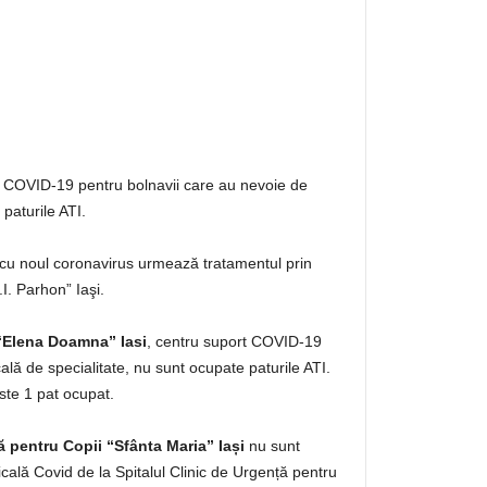
 COVID-19 pentru bolnavii care au nevoie de
paturile ATI.
 cu noul coronavirus urmează tratamentul prin
.I. Parhon” Iaşi.
 “Elena Doamna” Iasi
, centru suport COVID-19
lă de specialitate, nu sunt ocupate paturile ATI.
te 1 pat ocupat.
ă pentru Copii “Sfânta Maria” Iași
nu sunt
cală Covid de la Spitalul Clinic de Urgență pentru