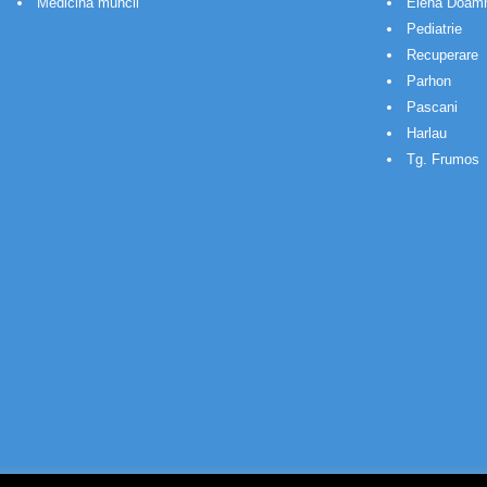
Medicina muncii
Elena Doam
Pediatrie
Recuperare
Parhon
Pascani
Harlau
Tg. Frumos