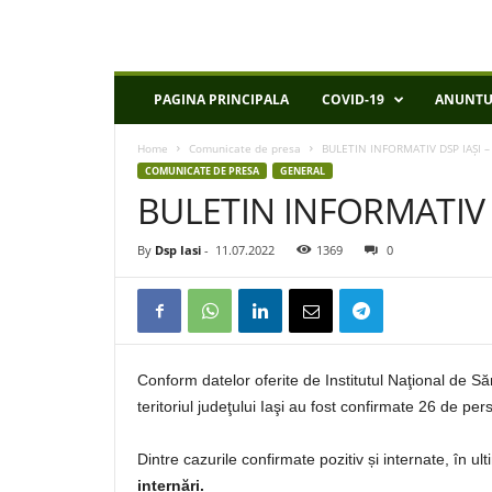
D
PAGINA PRINCIPALA
COVID-19
ANUNTU
S
P
Home
Comunicate de presa
BULETIN INFORMATIV DSP IAȘI –
I
COMUNICATE DE PRESA
GENERAL
a
BULETIN INFORMATIV D
s
i
By
Dsp Iasi
-
11.07.2022
1369
0
Conform datelor oferite de Institutul Naţional de S
teritoriul judeţului Iaşi au fost confirmate 26 de pe
Dintre cazurile confirmate pozitiv și internate, în u
internări.