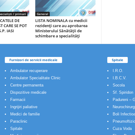
ecialiști / primari
General
ICATELE DE
LISTA NOMINALA cu medicii
T CARE SE POT
rezidenţi care au aprobarea
.P. IASI
Ministerului Sănătăţii de
schimbare a specialităţi
Furnizori de servicii medicale
Spitale
Ambulator recuperare
I.R.O.
Ambulator Specialitate Clinic
I.B.C.V.
Centre permanenta
Socola
Dispozitive medicale
Sf. Spiridon
Farmacii
Padureni – G
Ingrijiri paliative
Neurochirurg
Medici de familie
Boli Infectio
Paraclinic
Pneumoftizio
Spitale
Cuza Voda