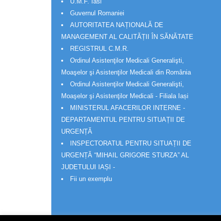
U.M.F. Iasi
Guvernul Romaniei
AUTORITATEA NAȚIONALĂ DE
MANAGEMENT AL CALITĂȚII ÎN SĂNĂTATE
REGISTRUL C.M.R.
Ordinul Asistenţilor Medicali Generalişti,
Moaşelor şi Asistenţilor Medicali din România
Ordinul Asistenţilor Medicali Generalişti,
Moaşelor şi Asistenţilor Medicali - Filiala Iași
MINISTERUL AFACERILOR INTERNE -
DEPARTAMENTUL PENTRU SITUAȚII DE
URGENȚĂ
INSPECTORATUL PENTRU SITUAȚII DE
URGENȚĂ “MIHAIL GRIGORE STURZA” AL
JUDETULUI IAȘI -
Fii un exemplu