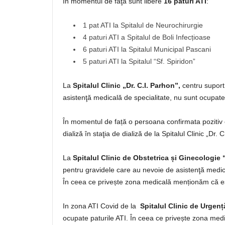
În momentul de faţă sunt libere
16 paturi ATI
:
1 pat ATI la Spitalul de Neurochirurgie
4 paturi ATI a Spitalul de Boli Infecțioase
6 paturi ATI la Spitalul Municipal Pascani
5 paturi ATI la Spitalul “Sf. Spiridon”
La
Spitalul Clinic „Dr. C.I. Parhon”,
centru suport
asistenţă medicală de specialitate, nu sunt ocupate 
În momentul de față o persoana confirmata pozitiv
dializă în staţia de dializă de la Spitalul Clinic „Dr. C
La
Spitalul Clinic de Obstetrica și Ginecologie
pentru gravidele care au nevoie de asistenţă medica
În ceea ce privește zona medicală menționăm că es
In zona ATI Covid de la
Spitalul Clinic de Urgenț
ocupate paturile ATI. În ceea ce privește zona medi