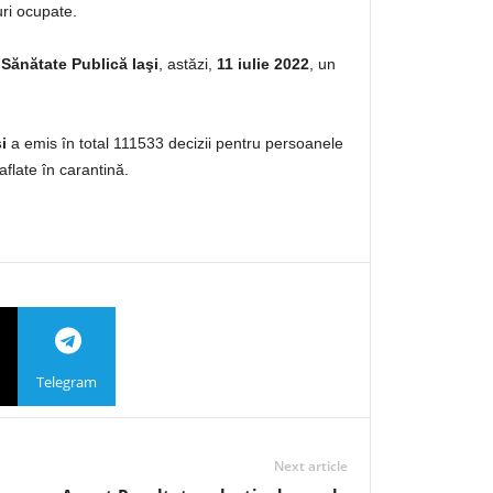
uri ocupate.
 Sănătate Publică Iaşi
, astăzi,
11 iulie 2022
, un
i
a emis în total 111533 decizii pentru persoanele
aflate în carantină.
Telegram
Next article