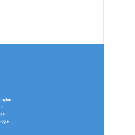
rajduri
ie
ase
logie