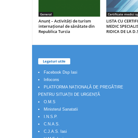
General
Certificate medici sp
Anunț – Activități de turism
LISTA CU CERTIF
internațional de sănătate din
MEDIC SPECIALIS
Republica Turcia
RIDICA DE LA D.S
Legaturi utile
Facebook Dsp Iasi
Infocons
PLATFORMA NAȚIONALĂ DE PREGĂTIRE
PENTRU SITUAȚII DE URGENȚĂ
O.M.S
Ministerul Sanatatii
I.N.S.P.
C.N.A.S.
C.J.A.S. Iasi