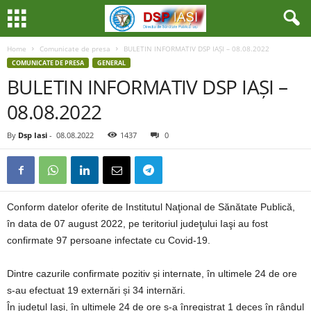
Home
Comunicate de presa
BULETIN INFORMATIV DSP IAȘI – 08.08.2022
COMUNICATE DE PRESA
GENERAL
BULETIN INFORMATIV DSP IAȘI –
08.08.2022
By
Dsp Iasi
-
08.08.2022
1437
0
Conform datelor oferite de Institutul Naţional de Sănătate Publică,
în data de 07 august 2022, pe teritoriul judeţului Iaşi au fost
confirmate 97 persoane infectate cu Covid-19.
Dintre cazurile confirmate pozitiv și internate, în ultimele 24 de ore
s-au efectuat 19 externări și 34 internări.
În judeţul Iaşi, în ultimele 24 de ore s-a înregistrat 1 deces în rândul