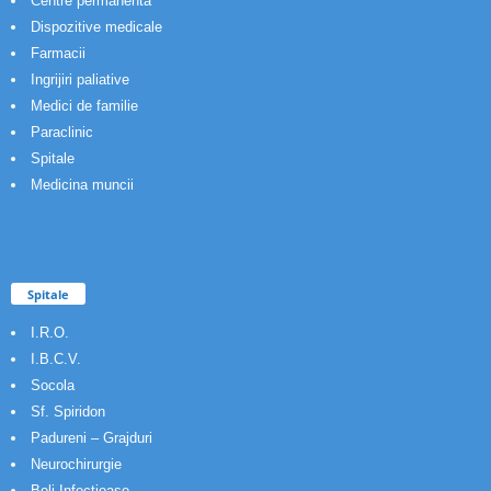
Centre permanenta
Dispozitive medicale
Farmacii
Ingrijiri paliative
Medici de familie
Paraclinic
Spitale
Medicina muncii
Spitale
I.R.O.
I.B.C.V.
Socola
Sf. Spiridon
Padureni – Grajduri
Neurochirurgie
Boli Infectioase