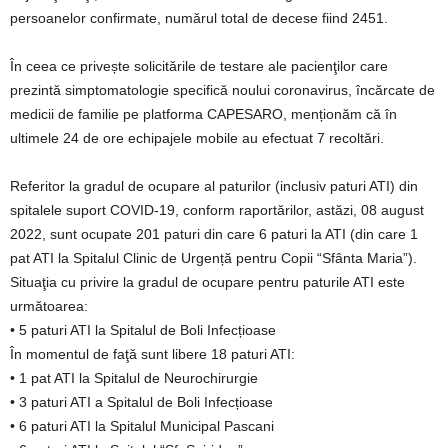
persoanelor confirmate, numărul total de decese fiind 2451.
În ceea ce privește solicitările de testare ale pacienţilor care
prezintă simptomatologie specifică noului coronavirus, încărcate de
medicii de familie pe platforma CAPESARO, menționăm că în
ultimele 24 de ore echipajele mobile au efectuat 7 recoltări.
Referitor la gradul de ocupare al paturilor (inclusiv paturi ATI) din
spitalele suport COVID-19, conform raportărilor, astăzi, 08 august
2022, sunt ocupate 201 paturi din care 6 paturi la ATI (din care 1
pat ATI la Spitalul Clinic de Urgență pentru Copii “Sfânta Maria”).
Situaţia cu privire la gradul de ocupare pentru paturile ATI este
următoarea:
• 5 paturi ATI la Spitalul de Boli Infecțioase
În momentul de faţă sunt libere 18 paturi ATI:
• 1 pat ATI la Spitalul de Neurochirurgie
• 3 paturi ATI a Spitalul de Boli Infecțioase
• 6 paturi ATI la Spitalul Municipal Pascani