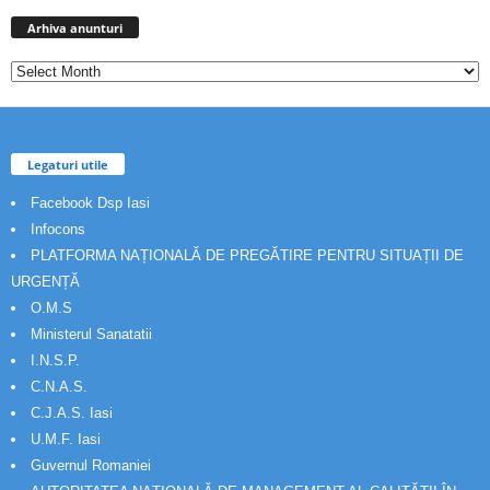
Arhiva
anunturi
Arhiva anunturi
Legaturi utile
Facebook Dsp Iasi
Infocons
PLATFORMA NAȚIONALĂ DE PREGĂTIRE PENTRU SITUAȚII DE
URGENȚĂ
O.M.S
Ministerul Sanatatii
I.N.S.P.
C.N.A.S.
C.J.A.S. Iasi
U.M.F. Iasi
Guvernul Romaniei