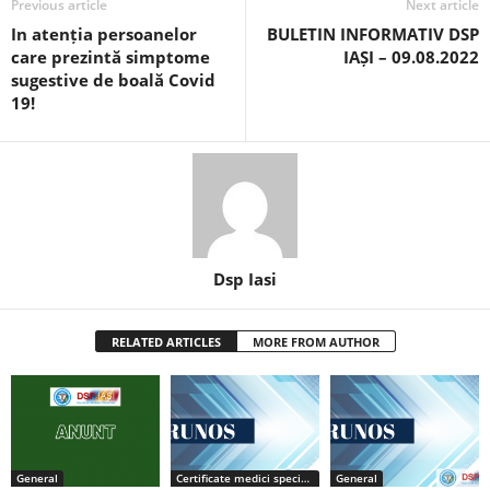
Previous article
Next article
In atenția persoanelor
BULETIN INFORMATIV DSP
care prezintă simptome
IAȘI – 09.08.2022
sugestive de boală Covid
19!
Dsp Iasi
RELATED ARTICLES
MORE FROM AUTHOR
General
Certificate medici specialiști / primari
General