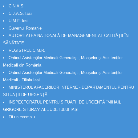
C.N.A.S.
C.J.A.S. Iasi
U.M.F. Iasi
Guvernul Romaniei
AUTORITATEA NAȚIONALĂ DE MANAGEMENT AL CALITĂȚII ÎN
SĂNĂTATE
REGISTRUL C.M.R.
Ordinul Asistenţilor Medicali Generalişti, Moaşelor şi Asistenţilor
Medicali din România
Ordinul Asistenţilor Medicali Generalişti, Moaşelor şi Asistenţilor
Medicali - Filiala Iași
MINISTERUL AFACERILOR INTERNE - DEPARTAMENTUL PENTRU
SITUAȚII DE URGENȚĂ
INSPECTORATUL PENTRU SITUAȚII DE URGENȚĂ “MIHAIL
GRIGORE STURZA” AL JUDETULUI IAȘI -
Fii un exemplu