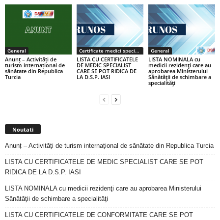
General
Certificate medici specialiști / primari
General
Anunț – Activități de
LISTA CU CERTIFICATELE
LISTA NOMINALA cu
turism internațional de
DE MEDIC SPECIALIST
medicii rezidenţi care au
sănătate din Republica
CARE SE POT RIDICA DE
aprobarea Ministerului
Turcia
LA D.S.P. IASI
Sănătăţii de schimbare a
specialităţi
Noutati
Anunț – Activități de turism internațional de sănătate din Republica Turcia
LISTA CU CERTIFICATELE DE MEDIC SPECIALIST CARE SE POT
RIDICA DE LA D.S.P. IASI
LISTA NOMINALA cu medicii rezidenţi care au aprobarea Ministerului
Sănătăţii de schimbare a specialităţi
LISTA CU CERTIFICATELE DE CONFORMITATE CARE SE POT