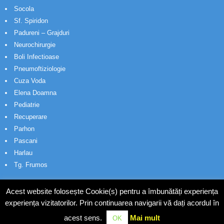
Socola
Sf. Spiridon
Padureni – Grajduri
Neurochirurgie
Boli Infectioase
Pneumoftiziologie
Cuza Voda
Elena Doamna
Pediatrie
Recuperare
Parhon
Pascani
Harlau
Tg. Frumos
Acest website folosește Cookie(s) pentru a îmbunătăți experiența
experiența vizitatorilor. Prin continuarea navigarii vă dați acordul în
acest sens.
Mai mult
OK
© Wakatech