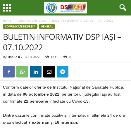
Home
Comunicate de presa
BULETIN INFORMATIV DSP IAȘI – 07.10.2022
COMUNICATE DE PRESA
GENERAL
BULETIN INFORMATIV DSP IAȘI –
07.10.2022
By
Dsp Iasi
-
07.10.2022
1331
0
Conform datelor oferite de Institutul Naţional de Sănătate Publică,
în data de
06 octombrie 2022
, pe teritoriul judeţului Iaşi au fost
confirmate
22 persoane
infectate cu Covid-19.
Dintre cazurile confirmate pozitiv și internate, în ultimele 24 de ore
s-au efectuat
7 externări
și
16 internări.