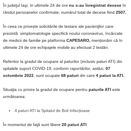
În judeţul Iaşi, în ultimele 24 de ore
nu s-au înregistrat decese
în
rândul persoanelor confirmate, numărul total de decese fiind
2507.
În ceea ce privește solicitările de testare ale pacienţilor care
prezintă simptomatologie specifică noului coronavirus, încărcate
de medicii de familie pe platforma
CAPESARO,
menționăm că în
ultimele 24 de ore echipajele mobile au efectuat 2 testări.
Referitor la gradul de ocupare al paturilor (inclusiv paturi ATI) din
spitalele suport COVID-19, conform raportărilor, astăzi,
07
octombrie 2022
, sunt ocupate
68 paturi
din care
4 paturi la ATI.
Situaţia cu privire la gradul de ocupare pentru
paturile ATI
este
următoarea:
4 paturi ATI la Spitalul de Boli Infecțioase
În momentul de faţă sunt libere
20 paturi ATI
: