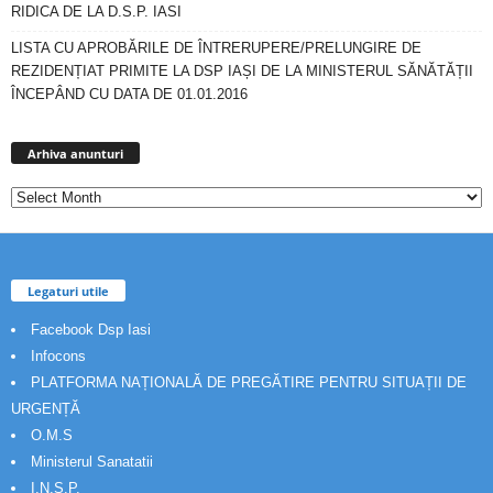
RIDICA DE LA D.S.P. IASI
LISTA CU APROBĂRILE DE ÎNTRERUPERE/PRELUNGIRE DE
REZIDENȚIAT PRIMITE LA DSP IAȘI DE LA MINISTERUL SĂNĂTĂȚII
ÎNCEPÂND CU DATA DE 01.01.2016
Arhiva
anunturi
Arhiva anunturi
Legaturi utile
Facebook Dsp Iasi
Infocons
PLATFORMA NAȚIONALĂ DE PREGĂTIRE PENTRU SITUAȚII DE
URGENȚĂ
O.M.S
Ministerul Sanatatii
I.N.S.P.