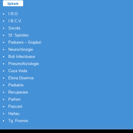
Spitale
I.R.O.
I.B.C.V.
Socola
Sf. Spiridon
Padureni – Grajduri
Neurochirurgie
Boli Infectioase
Pneumoftiziologie
Cuza Voda
Elena Doamna
Pediatrie
Recuperare
Parhon
Pascani
Harlau
Tg. Frumos