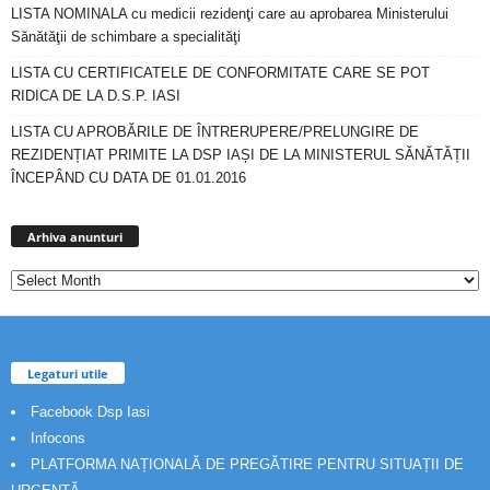
LISTA NOMINALA cu medicii rezidenţi care au aprobarea Ministerului
Sănătăţii de schimbare a specialităţi
LISTA CU CERTIFICATELE DE CONFORMITATE CARE SE POT
RIDICA DE LA D.S.P. IASI
LISTA CU APROBĂRILE DE ÎNTRERUPERE/PRELUNGIRE DE
REZIDENȚIAT PRIMITE LA DSP IAȘI DE LA MINISTERUL SĂNĂTĂȚII
ÎNCEPÂND CU DATA DE 01.01.2016
Arhiva
anunturi
Arhiva anunturi
Legaturi utile
Facebook Dsp Iasi
Infocons
PLATFORMA NAȚIONALĂ DE PREGĂTIRE PENTRU SITUAȚII DE