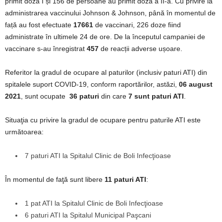
primit doza I și 156 de persoane au primit doza a II-a. Cu privire la
administrarea vaccinului Johnson & Johnson, până în momentul de
față au fost efectuate
17661
de vaccinari, 226 doze fiind
administrate în ultimele 24 de ore. De la începutul campaniei de
vaccinare s-au înregistrat
457
de reacții adverse ușoare.
Referitor la gradul de ocupare al paturilor (inclusiv paturi ATI) din
spitalele suport COVID-19, conform raportărilor, astăzi,
06 august
2021
, sunt ocupate
36 paturi
din care
7
sunt paturi ATI
.
Situaţia cu privire la gradul de ocupare pentru paturile ATI este
următoarea:
7 paturi ATI la Spitalul Clinic de Boli Infecţioase
În momentul de faţă sunt libere
11 paturi ATI
:
1 pat ATI la Spitalul Clinic de Boli Infecţioase
6 paturi ATI la Spitalul Municipal Paşcani