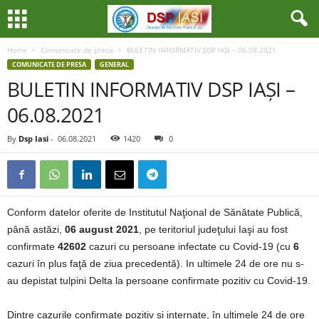
Home
Comunicate de presa
BULETIN INFORMATIV DSP IAȘI – 06.08.2021
COMUNICATE DE PRESA
GENERAL
BULETIN INFORMATIV DSP IAȘI –
06.08.2021
By
Dsp Iasi
-
06.08.2021
1420
0
Conform datelor oferite de Institutul Naţional de Sănătate Publică,
până astăzi,
06 august 2021
, pe teritoriul judeţului Iaşi au fost
confirmate
42602
cazuri cu persoane infectate cu Covid-19 (cu
6
cazuri în plus faţă de ziua precedentă). In ultimele 24 de ore nu s-
au depistat tulpini Delta la persoane confirmate pozitiv cu Covid-19.
Dintre cazurile confirmate pozitiv și internate, în ultimele 24 de ore