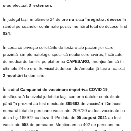
s
-au efectuat
3 externari.
În judeţul Iaşi, în ultimele 24 de ore
nu s-au înregistrat decese
în
rândul persoanelor confirmate pozitiv, numărul total de decese fiind
924
.
În ceea ce privește solicitările de testare ale pacienţilor care
prezintă simptomatologie specifică noului coronavirus, încărcate
de medicii de familie pe platforma
CAPESARO,
menționăm că în
ultimele 24 de ore, Serviciul Județean de Ambulanță Iași a realizat
2 recoltări
la domiciliu.
În cadrul
Campaniei de vaccinare împotriva COVID 19
,
desfășurată la nivelul judetului Iaşi, conform datelor centralizate,
până în prezent au fost efectuate
395692
de vaccinări. Din acest
numarul total de persoane vaccinate, 209720 au fost vaccinate cu
doza I și 185972 cu doza II. Pe data de
05 august 2021
au fost
vaccinate
558
de persoane. Mentionam ca 402 de persoane au