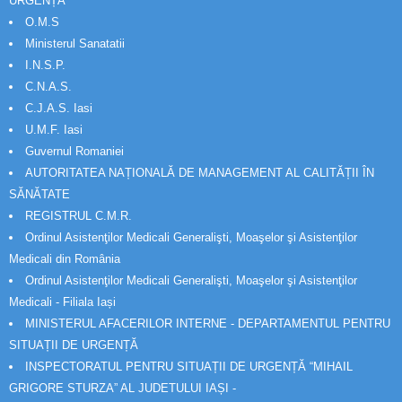
URGENȚĂ
O.M.S
Ministerul Sanatatii
I.N.S.P.
C.N.A.S.
C.J.A.S. Iasi
U.M.F. Iasi
Guvernul Romaniei
AUTORITATEA NAȚIONALĂ DE MANAGEMENT AL CALITĂȚII ÎN
SĂNĂTATE
REGISTRUL C.M.R.
Ordinul Asistenţilor Medicali Generalişti, Moaşelor şi Asistenţilor
Medicali din România
Ordinul Asistenţilor Medicali Generalişti, Moaşelor şi Asistenţilor
Medicali - Filiala Iași
MINISTERUL AFACERILOR INTERNE - DEPARTAMENTUL PENTRU
SITUAȚII DE URGENȚĂ
INSPECTORATUL PENTRU SITUAȚII DE URGENȚĂ “MIHAIL
GRIGORE STURZA” AL JUDETULUI IAȘI -