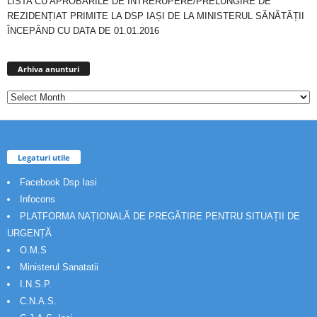
LISTA CU APROBĂRILE DE ÎNTRERUPERE/PRELUNGIRE DE
REZIDENȚIAT PRIMITE LA DSP IAȘI DE LA MINISTERUL SĂNĂTĂȚII
ÎNCEPÂND CU DATA DE 01.01.2016
Arhiva
anunturi
Arhiva anunturi
Legaturi utile
Facebook Dsp Iasi
Infocons
PLATFORMA NAȚIONALĂ DE PREGĂTIRE PENTRU SITUAȚII DE
URGENȚĂ
O.M.S
Ministerul Sanatatii
I.N.S.P.
C.N.A.S.