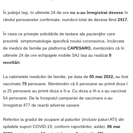
În judeţul Iaşi, în ultimele 24 de ore
nu s-au înregistrat decese
în
rândul persoanelor confirmate, numărul total de decese fiind
2417.
În ceea ce privește solicitările de testare ale pacienţilor care
prezintă simptomatologie specifică noului coronavirus, încărcate
de medicii de familie pe platforma
CAPESARO,
menționăm că în
ultimele 24 de ore echipajele mobile SAJ Iași au realizat
9
recoltări
.
La cabinetele medicilor de familie, pe data de
05 mai 2022,
au fost
vaccinate
75
persoane. Mentionăm că 6 persoane au primit doza I
și 25 persoane au primit doza a II-a. Cu doza a III-a s-au vaccinat
54 persoane. De la începutul campaniei de vaccinare s-au
înregistrat 477 de reacții adverse ușoare.
Referitor la gradul de ocupare al paturilor (inclusiv paturi ATI) din
spitalele suport COVID-19, conform raportărilor, astăzi,
06 mai