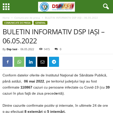
Home
Comunicate de presa
BULETIN INFORMATIV DSP IAȘI – 06.05.2022
COMUNICATE DE PRESA
GENERAL
BULETIN INFORMATIV DSP IAȘI –
06.05.2022
By
Dsp Iasi
-
06.05.2022
1415
0
Conform datelor oferite de Institutul Naţional de Sănătate Publică,
până astăzi,
06 mai 2022
, pe teritoriul judeţului Iaşi au fost
confirmate
110867
cazuri cu persoane infectate cu Covid-19 (cu
39
cazuri în plus faţă de ziua preced
e
ntă).
Dintre cazurile confirmate pozitiv și internate, în ultimele 24 de ore
s-au efectuat
8 externări
și
5 internări.