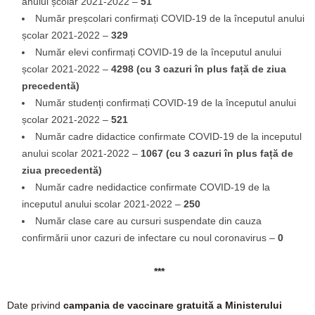
anului școlar 2021-2022 –
51
Număr preșcolari confirmați COVID-19 de la începutul anului
școlar 2021-2022 –
329
Număr elevi confirmați COVID-19 de la începutul anului
școlar 2021-2022 –
4298 (cu 3 cazuri în plus față de ziua
precedentă)
Număr studenți confirmați COVID-19 de la începutul anului
școlar 2021-2022 –
521
Număr cadre didactice confirmate COVID-19 de la inceputul
anului scolar 2021-2022 –
1067 (cu 3 cazuri în plus față de
ziua precedentă)
Număr cadre nedidactice confirmate COVID-19 de la
inceputul anului scolar 2021-2022 –
250
Număr clase care au cursuri suspendate din cauza
confirmării unor cazuri de infectare cu noul coronavirus –
0
***
Date privind
campania de vaccinare gratuită a Ministerului