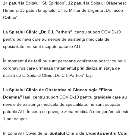
14 paturi la Spitalul “Sf. Spiridon”, 12 paturi la Spitalul Orășenesc
Hîrlău și 15 paturi la Spitalul Clinic Militar de Urgență „Dr. Iacob
Czihac”.
La
Spitalul Clinic „Dr. C.I. Parhon”,
centru suport COVID-19
pentru bolnavii care au nevoie de asistenţă medicală de
specialitate, nu sunt ocupate paturile ATI.
În momentul de față nu sunt persoane confirmate pozitiv cu noul
coronavirus care urmează tratamentul prin dializă în staţia de
dializă de la Spitalul Clinic „Dr. C.I. Parhon” Iaşi.
La
Spitalul Clinic de Obstetrica și Ginecologie “Elena
Doamna” Iasi
, centru suport COVID-19 pentru gravidele care au
nevoie de asistenţă medicală de specialitate, nu sunt ocupate
paturile ATI. În ceea ce privește zona medicală menționăm că este
1 pat ocupat.
In zona ATI Covid de la
Spitalul Clinic de Urgență pentru Copii