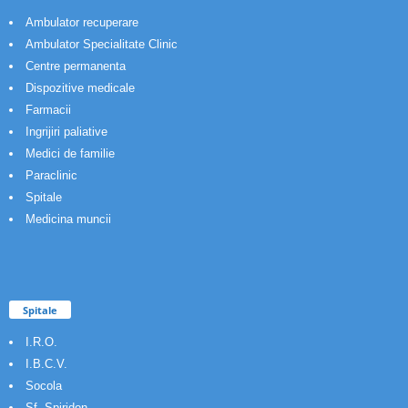
Ambulator recuperare
Ambulator Specialitate Clinic
Centre permanenta
Dispozitive medicale
Farmacii
Ingrijiri paliative
Medici de familie
Paraclinic
Spitale
Medicina muncii
Spitale
I.R.O.
I.B.C.V.
Socola
Sf. Spiridon