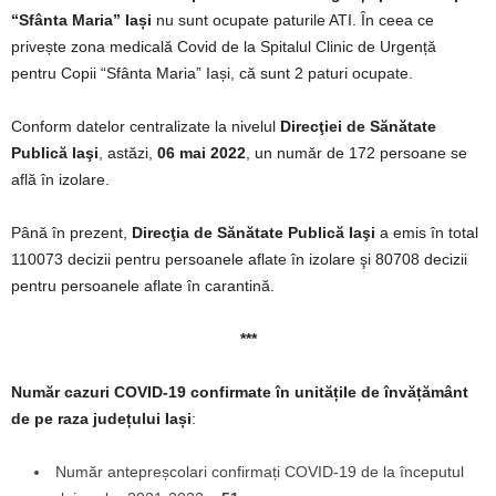
“Sfânta Maria” Iași
nu sunt ocupate paturile ATI. În ceea ce
privește zona medicală Covid de la Spitalul Clinic de Urgență
pentru Copii “Sfânta Maria” Iași, că sunt 2 paturi ocupate.
Conform datelor centralizate la nivelul
Direcţiei de Sănătate
Publică Iaşi
, astăzi,
06 mai 2022
, un număr de 172 persoane se
află în izolare.
Până în prezent,
Direcţia de Sănătate Publică Iaşi
a emis în total
110073 decizii pentru persoanele aflate în izolare şi 80708 decizii
pentru persoanele aflate în carantină.
***
Număr cazuri COVID-19
confirmate în unitățile de învățământ
de pe raza județului Iași
:
Număr antepreșcolari confirmați COVID-19 de la începutul