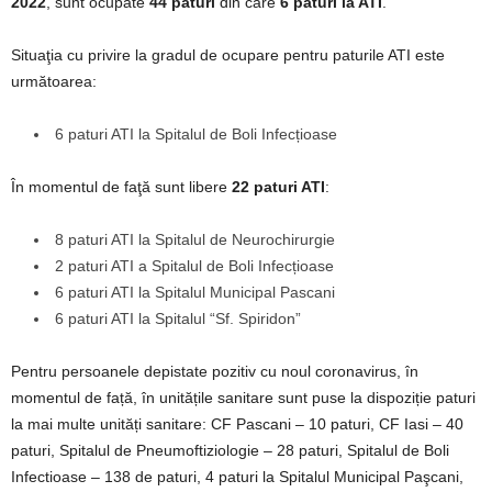
2022
, sunt ocupate
44 paturi
din care
6 paturi la ATI
.
Situaţia cu privire la gradul de ocupare pentru paturile ATI este
următoarea:
6 paturi ATI la Spitalul de Boli Infecțioase
În momentul de faţă sunt libere
22 paturi ATI
:
8 paturi ATI la Spitalul de Neurochirurgie
2 paturi ATI a Spitalul de Boli Infecțioase
6 paturi ATI la Spitalul Municipal Pascani
6 paturi ATI la Spitalul “Sf. Spiridon”
Pentru persoanele depistate pozitiv cu noul coronavirus, în
momentul de față, în unitățile sanitare sunt puse la dispoziție paturi
la mai multe unități sanitare: CF Pascani – 10 paturi, CF Iasi – 40
paturi, Spitalul de Pneumoftiziologie – 28 paturi, Spitalul de Boli
Infectioase – 138 de paturi, 4 paturi la Spitalul Municipal Paşcani,