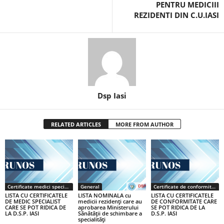
PENTRU MEDICIII
REZIDENTI DIN C.U.IASI
Dsp Iasi
RELATED ARTICLES
MORE FROM AUTHOR
Certificate medici specialiști / primari
General
Certificate de conformitate
LISTA CU CERTIFICATELE
LISTA NOMINALA cu
LISTA CU CERTIFICATELE
DE MEDIC SPECIALIST
medicii rezidenţi care au
DE CONFORMITATE CARE
CARE SE POT RIDICA DE
aprobarea Ministerului
SE POT RIDICA DE LA
LA D.S.P. IASI
Sănătăţii de schimbare a
D.S.P. IASI
specialităţi