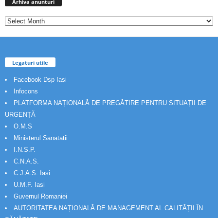
anunturi
Arhiva anunturi
Legaturi utile
Facebook Dsp Iasi
Infocons
PLATFORMA NAȚIONALĂ DE PREGĂTIRE PENTRU SITUAȚII DE
URGENȚĂ
O.M.S
Ministerul Sanatatii
I.N.S.P.
C.N.A.S.
C.J.A.S. Iasi
U.M.F. Iasi
Guvernul Romaniei
AUTORITATEA NAȚIONALĂ DE MANAGEMENT AL CALITĂȚII ÎN