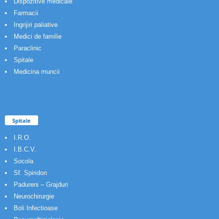
Dispozitive medicale
Farmacii
Ingrijiri paliative
Medici de familie
Paraclinic
Spitale
Medicina muncii
Spitale
I.R.O.
I.B.C.V.
Socola
Sf. Spiridon
Padureni – Grajduri
Neurochirurgie
Boli Infectioase