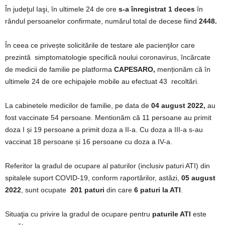
În judeţul Iaşi, în ultimele 24 de ore
s-a înregistrat 1 deces
în
rândul persoanelor confirmate, numărul total de decese fiind
2448.
În ceea ce privește solicitările de testare ale pacienţilor care
prezintă simptomatologie specifică noului coronavirus, încărcate
de medicii de familie pe platforma
CAPESARO,
menționăm că în
ultimele 24 de ore echipajele mobile au efectuat 43 recoltări.
La cabinetele medicilor de familie, pe data de
04 august
2022,
au
fost vaccinate 54 persoane. Mentionăm că 11 persoane au primit
doza I și 19 persoane a primit doza a II-a. Cu doza a III-a s-au
vaccinat 18 persoane și 16 persoane cu doza a IV-a.
Referitor la gradul de ocupare al paturilor (inclusiv paturi ATI) din
spitalele suport COVID-19, conform raportărilor, astăzi,
05 august
2022
, sunt ocupate
201 paturi
din care
6 paturi la ATI
.
Situaţia cu privire la gradul de ocupare pentru
paturile ATI
este