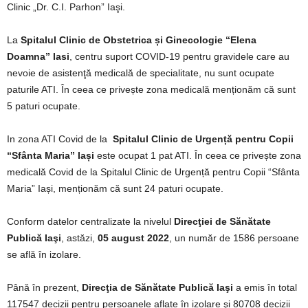
Clinic „Dr. C.I. Parhon” Iaşi.
La
Spitalul Clinic de Obstetrica și Ginecologie “Elena
Doamna” Iasi
, centru suport COVID-19 pentru gravidele care au
nevoie de asistenţă medicală de specialitate, nu sunt ocupate
paturile ATI. În ceea ce privește zona medicală menționăm că sunt
5 paturi ocupate.
In zona ATI Covid de la
Spitalul Clinic de Urgență pentru Copii
“Sfânta Maria” Iași
este ocupat 1 pat ATI. În ceea ce privește zona
medicală Covid de la Spitalul Clinic de Urgență pentru Copii “Sfânta
Maria” Iași, menționăm că sunt 24 paturi ocupate.
Conform datelor centralizate la nivelul
Direcţiei de Sănătate
Publică Iaşi
, astăzi,
05 august 2022
, un număr de 1586 persoane
se află în izolare.
Până în prezent,
Direcţia de Sănătate Publică Iaşi
a emis în total
117547 decizii pentru persoanele aflate în izolare şi 80708 decizii