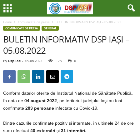
Home
Comunicate de presa
BULETIN INFORMATIV DSP IAȘI – 05.08.2022
COMUNICATE DE PRESA
GENERAL
BULETIN INFORMATIV DSP IAȘI –
05.08.2022
By
Dsp Iasi
-
05.08.2022
1178
0
Conform datelor oferite de Institutul Naţional de Sănătate Publică,
în data de
04 august 2022
, pe teritoriul judeţului Iaşi au fost
confirmate
283 persoane
infectate cu Covid-19.
Dintre cazurile confirmate pozitiv și internate, în ultimele 24 de ore
s-au efectuat
40 externări
și
31 internări.