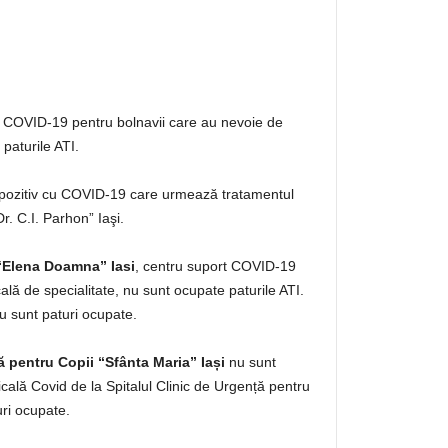
 COVID-19 pentru bolnavii care au nevoie de
paturile ATI.
 pozitiv cu COVID-19 care urmează tratamentul
Dr. C.I. Parhon” Iaşi.
 “Elena Doamna” Iasi
, centru suport COVID-19
lă de specialitate, nu sunt ocupate paturile ATI.
 sunt paturi ocupate.
ă pentru Copii “Sfânta Maria” Iași
nu sunt
cală Covid de la Spitalul Clinic de Urgență pentru
uri ocupate.