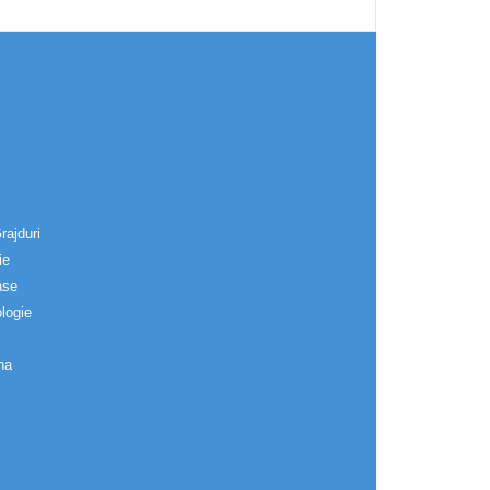
rajduri
ie
ase
logie
na