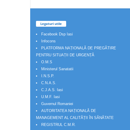
Legaturi utile
Facebook Dsp Iasi
Infocons
PLATFORMA NAȚIONALĂ DE PREGĂTIRE
PENTRU SITUAȚII DE URGENȚĂ
O.M.S
Ministerul Sanatatii
I.N.S.P.
C.N.A.S.
C.J.A.S. Iasi
U.M.F. Iasi
Guvernul Romaniei
AUTORITATEA NAȚIONALĂ DE
MANAGEMENT AL CALITĂȚII ÎN SĂNĂTATE
REGISTRUL C.M.R.