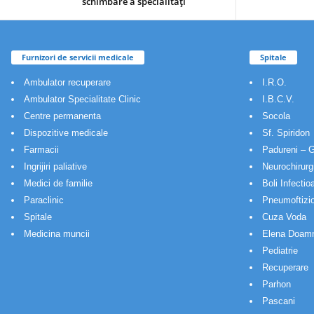
schimbare a specialităţi
Furnizori de servicii medicale
Spitale
Ambulator recuperare
I.R.O.
Ambulator Specialitate Clinic
I.B.C.V.
Centre permanenta
Socola
Dispozitive medicale
Sf. Spiridon
Farmacii
Padureni – G
Ingrijiri paliative
Neurochirurg
Medici de familie
Boli Infectio
Paraclinic
Pneumoftizio
Spitale
Cuza Voda
Medicina muncii
Elena Doam
Pediatrie
Recuperare
Parhon
Pascani