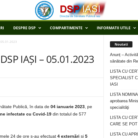
RI
DESPRE DSP
COMPARTIMENTE
INFORMATII UTILE
 05.01.2023
Noutati
Anunț – Activită
SP IAȘI – 05.01.2023
sănătate din Re
LISTA CU CER
SPECIALIST C
IASI
LISTA NOMINALA
aprobarea Minis
ănătate Publică, în data de
04 ianuarie 2023
, pe
specialităţi
ne infectate cu Covid-19
din totalul de 577
LISTA CU CE
CARE SE POT R
LISTA CU APR
ltimele 24 de ore s-au efectuat
4 externări
și
5