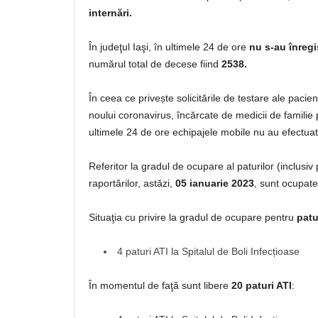
internări.
În judeţul Iaşi, în ultimele 24 de ore
nu s-au înregi
numărul total de decese fiind
2538.
În ceea ce privește solicitările de testare ale paci
noului coronavirus, încărcate de medicii de familie
ultimele 24 de ore echipajele mobile nu au efectuat 
Referitor la gradul de ocupare al paturilor (inclusi
raportărilor, astăzi,
05 ianuarie 2023
, sunt ocupat
Situaţia cu privire la gradul de ocupare pentru
patu
4 paturi ATI la Spitalul de Boli Infecțioase
În momentul de faţă sunt libere
20 paturi ATI
: