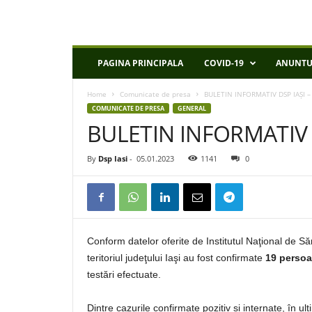
D
PAGINA PRINCIPALA
COVID-19
ANUNTU
S
P
Home
Comunicate de presa
BULETIN INFORMATIV DSP IAȘI –
I
COMUNICATE DE PRESA
GENERAL
a
BULETIN INFORMATIV D
s
i
By
Dsp Iasi
-
05.01.2023
1141
0
Conform datelor oferite de Institutul Naţional de S
teritoriul judeţului Iaşi au fost confirmate
19 persoa
testări efectuate.
Dintre cazurile confirmate pozitiv și internate, în u