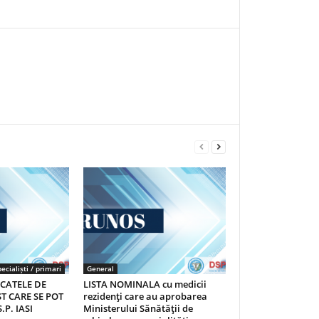
ecialiști / primari
General
ICATELE DE
LISTA NOMINALA cu medicii
T CARE SE POT
rezidenţi care au aprobarea
.P. IASI
Ministerului Sănătăţii de