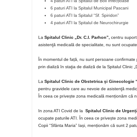
4 paturi ATI la Spitalul de Boli Infecțioase
6 paturi ATI la Spitalul Municipal Pascani
6 paturi ATI la Spitalul “Sf. Spiridon”
4 paturi ATI la Spitalul de Neurochirurgie
La
Spitalul Clinic „Dr. C.I. Parhon”,
centru suport
asistenţă medicală de specialitate, nu sunt ocupate 
În momentul de față, nu sunt persoane confirmate
prin dializă în staţia de dializă de la Spitalul Clinic „
La
Spitalul Clinic de Obstetrica și Ginecologie
pentru gravidele care au nevoie de asistenţă medica
În ceea ce privește zona medicală menționăm că nu
In zona ATI Covid de la
Spitalul Clinic de Urgenț
ocupate paturile ATI. În ceea ce privește zona medi
Copii “Sfânta Maria” Iași, menționăm că sunt 2 pat