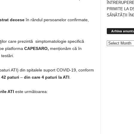
ÎNTRERUPERE
PRIMITE LA D
SĂNĂTĂȚII ÎN
strat decese
în rândul persoanelor confirmate,
Arhiva anuntu
enţilor care prezintă simptomatologie specifică
 pe platforma
CAPESARO,
menționăm că în
testări.
v paturi ATI) din spitalele suport COVID-19, conform
e
42 paturi
–
din care 4 paturi la ATI
.
rile ATI
este următoarea: