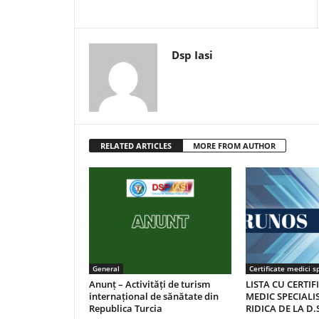
Dsp Iasi
RELATED ARTICLES
MORE FROM AUTHOR
General
Certificate medici sp
Anunț – Activități de turism
LISTA CU CERTIF
internațional de sănătate din
MEDIC SPECIALIS
Republica Turcia
RIDICA DE LA D.S