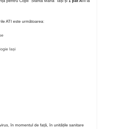
nță pentru Copii “Sfânta Maria” Iași și
1 pat ATI
la
rile ATI este următoarea:
ase
logie Iași
rus, în momentul de față, în unitățile sanitare