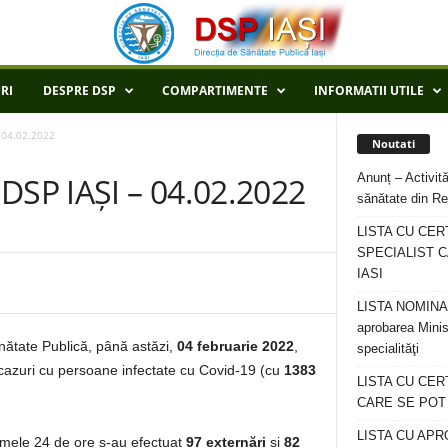
RI
DESPRE DSP
COMPARTIMENTE
INFORMATII UTILE
 04.02.2022
Noutati
Anunț – Activită
SP IAȘI – 04.02.2022
sănătate din Re
LISTA CU CER
SPECIALIST C
IASI
LISTA NOMINALA
aprobarea Minis
ănătate Publică, până astăzi,
04 februarie 2022
,
specialităţi
cazuri cu persoane infectate cu Covid-19 (cu
1383
LISTA CU CE
CARE SE POT R
LISTA CU APR
ltimele 24 de ore s-au efectuat
97 externări
și
82