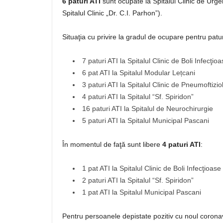
6 paturi ATI
sunt ocupate la Spitalul Clinic de Urge
Spitalul Clinic „Dr. C.I. Parhon”).
Situaţia cu privire la gradul de ocupare pentru patu
7 paturi ATI la Spitalul Clinic de Boli Infecţio
6 pat ATI la Spitalul Modular Lețcani
3 paturi ATI la Spitalul Clinic de Pneumoftizio
4 paturi ATI la Spitalul “Sf. Spiridon”
16 paturi ATI la Spitalul de Neurochirurgie
5 paturi ATI la Spitalul Municipal Pascani
În momentul de faţă sunt libere
4 paturi ATI
:
1 pat ATI la Spitalul Clinic de Boli Infecţioase
2 paturi ATI la Spitalul “Sf. Spiridon”
1 pat ATI la Spitalul Municipal Pascani
Pentru persoanele depistate pozitiv cu noul coronavi