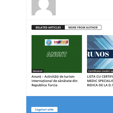
RELATED ARTICLES
MORE FROM AUTHOR
General
Certificate medici sp
Anunț – Activități de turism
LISTA CU CERTIF
internațional de sănătate din
MEDIC SPECIALIS
Republica Turcia
RIDICA DE LA D.S
Legaturi utile