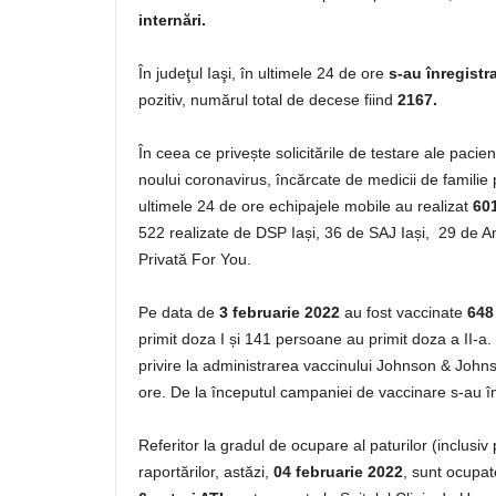
internări.
În judeţul Iaşi, în ultimele 24 de ore
s-au înregistr
pozitiv, numărul total de decese fiind
2167.
În ceea ce privește solicitările de testare ale paci
noului coronavirus, încărcate de medicii de familie
ultimele 24 de ore echipajele mobile au realizat
601
522 realizate de DSP Iași, 36 de SAJ Iași, 29 de
Privată For You.
Pe data de
3
februarie
2022
au fost vaccinate
648
primit doza I și 141 persoane au primit doza a II-a
privire la administrarea vaccinului Johnson & Johns
ore. De la începutul campaniei de vaccinare s-au în
Referitor la gradul de ocupare al paturilor (inclusi
raportărilor, astăzi,
04 februarie 2022
, sunt ocupa