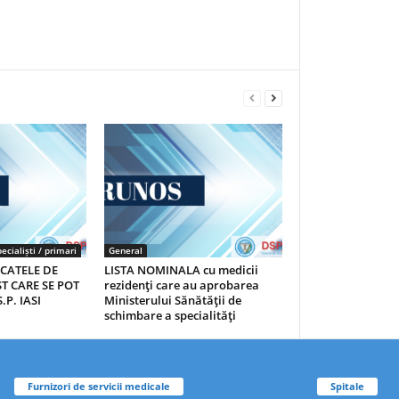
ecialiști / primari
General
ICATELE DE
LISTA NOMINALA cu medicii
T CARE SE POT
rezidenţi care au aprobarea
.P. IASI
Ministerului Sănătăţii de
schimbare a specialităţi
Furnizori de servicii medicale
Spitale