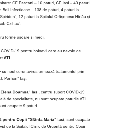
anitare: CF Pascani – 10 paturi, CF Iasi – 40 paturi,
e Boli Infectioase – 138 de paturi, 4 paturi la
 Spiridon”, 12 paturi la Spitalul Orășenesc Hîrlău și
acob Czihac”.
tru forme usoare si medii.
 COVID-19 pentru bolnavii care au nevoie de
at ATI
.
v cu noul coronavirus urmează tratamentul prin
.I. Parhon” Iaşi.
 “Elena Doamna” Iasi
, centru suport COVID-19
lă de specialitate, nu sunt ocupate paturile ATI.
unt ocupate 9 paturi.
ă pentru Copii “Sfânta Maria” Iași
, sunt ocupate
id de la Spitalul Clinic de Urgență pentru Copii