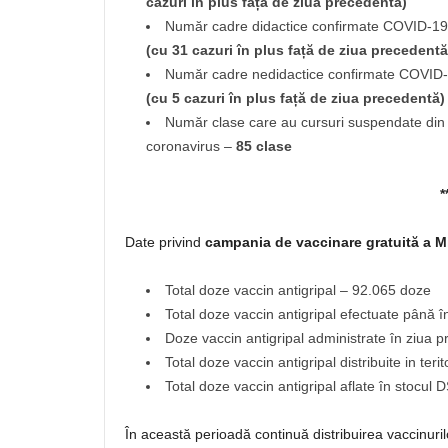
cazuri în plus față de ziua precedentă)
Număr cadre didactice confirmate COVID-19 
(cu 31 cazuri în plus față de ziua precedentă
Număr cadre nedidactice confirmate COVID-1
(cu 5 cazuri în plus față de ziua precedentă)
Număr clase care au cursuri suspendate din c
coronavirus –
85 clase
*
Date privind
campania de vaccinare gratuită a Mi
Total doze vaccin antigripal – 92.065 doze
Total doze vaccin antigripal efectuate până 
Doze vaccin antigripal administrate în ziua 
Total doze vaccin antigripal distribuite in ter
Total doze vaccin antigripal aflate în stocul
În această perioadă continuă distribuirea vaccinuril