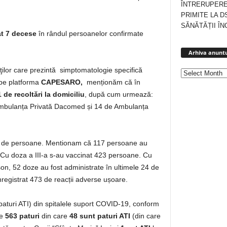
ÎNTRERUPERE
PRIMITE LA D
SĂNĂTĂȚII ÎN
at 7 decese
în rândul persoanelor confirmate
Arhiva anuntu
enţilor care prezintă simptomatologie specifică
 pe platforma
CAPESARO,
menționăm că în
 de recoltări la domiciliu
, după cum urmează:
 Ambulanța Privată Dacomed și 14 de Ambulanța
de persoane. Mentionam că 117 persoane au
. Cu doza a III-a s-au vaccinat 423 persoane. Cu
on, 52 doze au fost administrate în ultimele 24 de
registrat 473 de reacții adverse ușoare.
v paturi ATI) din spitalele suport COVID-19, conform
te
563 paturi
din care
48 sunt paturi ATI
(din care