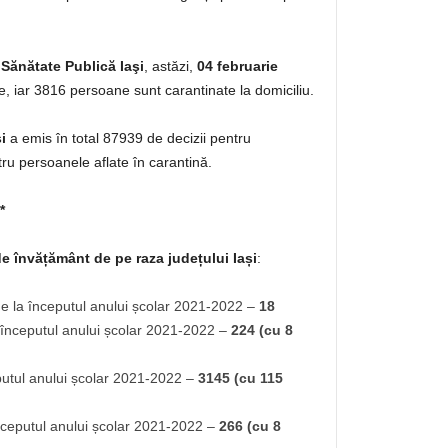
 Sănătate Publică Iaşi
, astăzi,
04 februarie
, iar 3816 persoane sunt carantinate la domiciliu.
i
a emis în total 87939 de decizii pentru
tru persoanele aflate în carantină.
*
de învățământ de pe raza județului Iași
:
e la începutul anului școlar 2021-2022 –
18
 începutul anului școlar 2021-2022 –
224 (cu 8
putul anului școlar 2021-2022 –
3145 (cu 115
nceputul anului școlar 2021-2022 –
266
(cu 8