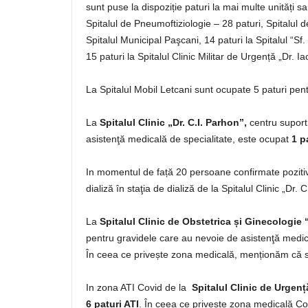
sunt puse la dispoziție paturi la mai multe unități s
Spitalul de Pneumoftiziologie – 28 paturi, Spitalul d
Spitalul Municipal Paşcani, 14 paturi la Spitalul “Sf.
15 paturi la Spitalul Clinic Militar de Urgență „Dr. I
La Spitalul Mobil Letcani sunt ocupate 5 paturi pen
La
Spitalul Clinic „Dr. C.I. Parhon”,
centru suport
asistenţă medicală de specialitate, este ocupat
1 p
In momentul de față 20 persoane confirmate poziti
dializă în staţia de dializă de la Spitalul Clinic „Dr. C
La
Spitalul Clinic de Obstetrica și Ginecologie
pentru gravidele care au nevoie de asistenţă medica
În ceea ce privește zona medicală, menționăm că s
In zona ATI Covid de la
Spitalul Clinic de Urgenț
6 paturi ATI
. În ceea ce privește zona medicală Cov