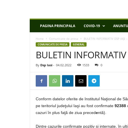
D
PAGINA PRINCIPALA
COVID-19
ANUNTU
S
P
Home
Comunicate de presa
BULETIN INFORMATIV DSP IAȘI –
I
COMUNICATE DE PRESA
GENERAL
a
BULETIN INFORMATIV D
s
i
By
Dsp Iasi
-
04.02.2022
1533
0
Conform datelor oferite de Institutul Naţional de S
pe teritoriul judeţului Iaşi au fost confirmate
92388
cazuri în plus faţă de ziua preced
e
ntă).
Dintre cazurile confirmate pozitiv și internate, în u