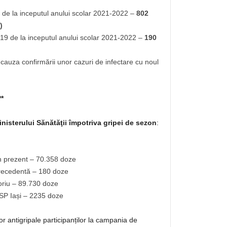
de la inceputul anului scolar 2021-2022 –
802
)
9 de la inceputul anului scolar 2021-2022 –
190
auza confirmării unor cazuri de infectare cu noul
**
nisterului Sănătăţii împotriva gripei de sezon
:
în prezent – 70.358 doze
precedentă – 180 doze
itoriu – 89.730 doze
 DSP Iași – 2235 doze
or antigripale participanților la campania de