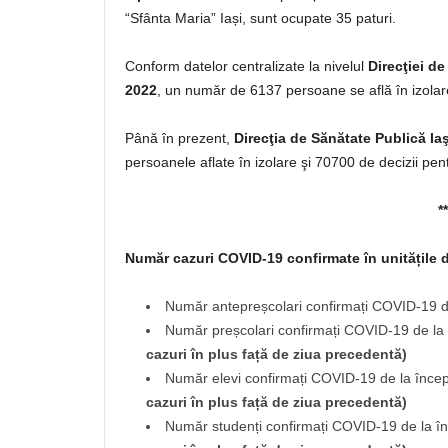
“Sfânta Maria” Iași, sunt ocupate 35 paturi.
Conform datelor centralizate la nivelul
Direcţiei de
2022
, un număr de 6137 persoane se află în izolare
Până în prezent,
Direcţia de Sănătate Publică Iaş
persoanele aflate în izolare şi 70700 de decizii pen
**
Număr cazuri COVID-19
confirmate în unitățile 
Număr antepreșcolari confirmați COVID-19 d
Număr preșcolari confirmați COVID-19 de la
cazuri în plus față de ziua precedentă)
Număr elevi confirmați COVID-19 de la înce
cazuri în plus față de ziua precedentă)
Număr studenți confirmați COVID-19 de la î