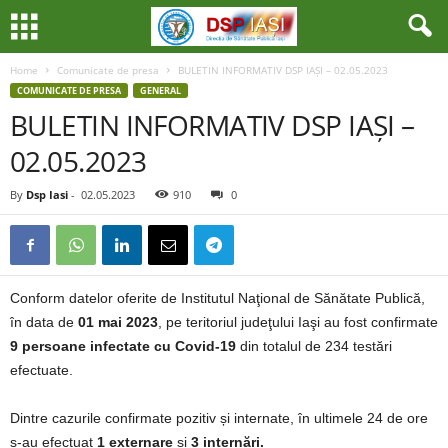
Home
Comunicate de presa
BULETIN INFORMATIV DSP IAȘI – 02.05.2023
COMUNICATE DE PRESA
GENERAL
BULETIN INFORMATIV DSP IAȘI –
02.05.2023
By
Dsp Iasi
-
02.05.2023
910
0
Conform datelor oferite de Institutul Naţional de Sănătate Publică,
în data de
01 mai 2023
, pe teritoriul judeţului Iaşi au fost confirmate
9 persoane infectate cu Covid-19
din totalul de 234 testări
efectuate.
Dintre cazurile confirmate pozitiv și internate, în ultimele 24 de ore
s-au efectuat
1 externare
și
3 internări.