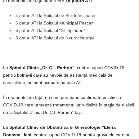
În momentul de faţă sunt libere
19 paturi ATI
:
4 paturi ATI la Spitalul de Boli Infecțioase
6 paturi ATI la Spitalul Municipal Pascani
6 paturi ATI la Spitalul “Sf. Spiridon”
3 paturi ATI la Spitalul de Neurochirurgie
La
Spitalul Clinic „Dr. C.I. Parhon”,
centru suport COVID-19
pentru bolnavii care au nevoie de asistenţă medicală de
specialitate, nu sunt ocupate paturile ATI.
În momentul de față, nu sunt persoane confirmate pozitiv cu
COVID-19 care urmează tratamentul prin dializă în staţia de dializă
de la Spitalul Clinic „Dr. C.I. Parhon” Iaşi.
La
Spitalul Clinic de Obstetrica și Ginecologie “Elena
Doamna” Iasi
, centru suport COVID-19 pentru gravidele care au