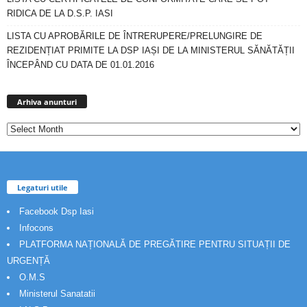
RIDICA DE LA D.S.P. IASI
LISTA CU APROBĂRILE DE ÎNTRERUPERE/PRELUNGIRE DE
REZIDENȚIAT PRIMITE LA DSP IAȘI DE LA MINISTERUL SĂNĂTĂȚII
ÎNCEPÂND CU DATA DE 01.01.2016
Arhiva
anunturi
Arhiva anunturi
Legaturi utile
Facebook Dsp Iasi
Infocons
PLATFORMA NAȚIONALĂ DE PREGĂTIRE PENTRU SITUAȚII DE
URGENȚĂ
O.M.S
Ministerul Sanatatii