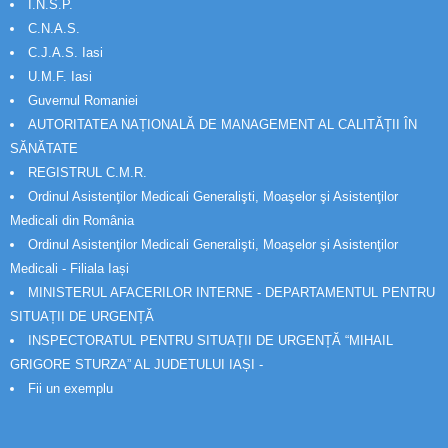
I.N.S.P.
C.N.A.S.
C.J.A.S. Iasi
U.M.F. Iasi
Guvernul Romaniei
AUTORITATEA NAȚIONALĂ DE MANAGEMENT AL CALITĂȚII ÎN
SĂNĂTATE
REGISTRUL C.M.R.
Ordinul Asistenţilor Medicali Generalişti, Moaşelor şi Asistenţilor
Medicali din România
Ordinul Asistenţilor Medicali Generalişti, Moaşelor şi Asistenţilor
Medicali - Filiala Iași
MINISTERUL AFACERILOR INTERNE - DEPARTAMENTUL PENTRU
SITUAȚII DE URGENȚĂ
INSPECTORATUL PENTRU SITUAȚII DE URGENȚĂ “MIHAIL
GRIGORE STURZA” AL JUDETULUI IAȘI -
Fii un exemplu