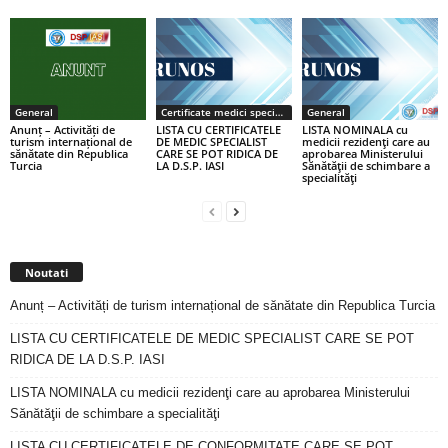
General
Certificate medici specialiști / primari
General
Anunț – Activități de
LISTA CU CERTIFICATELE
LISTA NOMINALA cu
turism internațional de
DE MEDIC SPECIALIST
medicii rezidenţi care au
sănătate din Republica
CARE SE POT RIDICA DE
aprobarea Ministerului
Turcia
LA D.S.P. IASI
Sănătăţii de schimbare a
specialităţi
Noutati
Anunț – Activități de turism internațional de sănătate din Republica Turcia
LISTA CU CERTIFICATELE DE MEDIC SPECIALIST CARE SE POT
RIDICA DE LA D.S.P. IASI
LISTA NOMINALA cu medicii rezidenţi care au aprobarea Ministerului
Sănătăţii de schimbare a specialităţi
LISTA CU CERTIFICATELE DE CONFORMITATE CARE SE POT