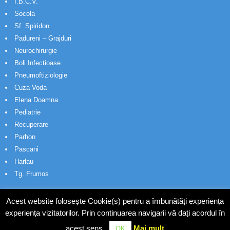
I.B.C.V.
Socola
Sf. Spiridon
Padureni – Grajduri
Neurochirurgie
Boli Infectioase
Pneumoftiziologie
Cuza Voda
Elena Doamna
Pediatrie
Recuperare
Parhon
Pascani
Harlau
Tg. Frumos
Acest website folosește Cookie(s) pentru a îmbunătăți experiența
experiența vizitatorilor. Prin continuarea navigarii vă dați acordul în
acest sens.
Mai mult
OK