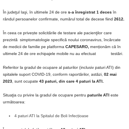
În judeţul Iaşi, în ultimele 24 de ore
s-a înregistrat 1 deces
în
rândul persoanelor confirmate, numărul total de decese fiind
2612.
În ceea ce privește solicitările de testare ale pacienţilor care
prezintă simptomatologie specifică noului coronavirus, încărcate
de medicii de familie pe platforma
CAPESARO,
menționăm că în
ultimele 24 de ore echipajele mobile nu au efectuat testări.
Referitor la gradul de ocupare al paturilor (inclusiv paturi ATI) din
spitalele suport COVID-19, conform raportărilor, astăzi,
02 mai
2023
, sunt ocupate
43 paturi,
din care 4 paturi la ATI.
Situaţia cu privire la gradul de ocupare pentru
paturile ATI
este
următoarea:
4 paturi ATI la Spitalul de Boli Infecțioase