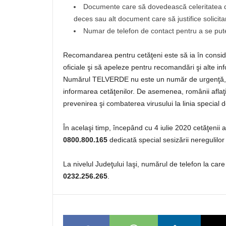
Documente care să dovedească celeritatea der
deces sau alt document care să justifice solicita
Numar de telefon de contact pentru a se pute
Recomandarea pentru cetăţeni este să ia în consider
oficiale şi să apeleze pentru recomandări şi alte i
Numărul TELVERDE nu este un număr de urgenţă, est
informarea cetăţenilor. De asemenea, românii aflaţi 
prevenirea şi combaterea virusului la linia special 
În acelaşi timp, începând cu 4 iulie 2020 cetăţenii 
0800.800.165
dedicată special sesizării neregulilo
La nivelul Judeţului Iaşi, numărul de telefon la car
0232.256.265
.