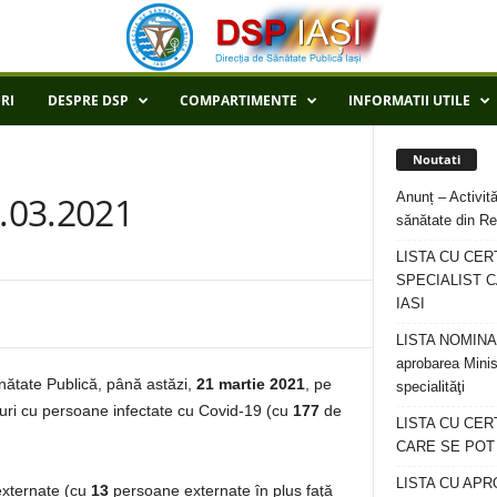
RI
DESPRE DSP
COMPARTIMENTE
INFORMATII UTILE
Noutati
Anunț – Activită
1.03.2021
sănătate din Re
LISTA CU CER
SPECIALIST C
IASI
LISTA NOMINALA
aprobarea Minis
ănătate Publică, până astăzi,
21 martie 2021
, pe
specialităţi
ri cu persoane infectate cu Covid-19 (cu
177
de
LISTA CU CE
CARE SE POT R
LISTA CU APR
externate (cu
13
persoane externate în plus faţă