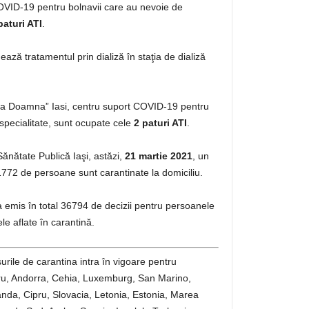
 COVID-19 pentru bolnavii care au nevoie de
paturi ATI
.
ază tratamentul prin dializă în staţia de dializă
lena Doamna” Iasi, centru suport COVID-19 pentru
specialitate, sunt ocupate cele
2 paturi ATI
.
Sănătate Publică Iaşi, astăzi,
21 martie 2021
, un
1772 de persoane sunt carantinate la domiciliu.
a emis în total 36794 de decizii pentru persoanele
le aflate în carantină.
urile de carantina intra în vigoare pentru
u, Andorra, Cehia, Luxemburg, San Marino,
anda, Cipru, Slovacia, Letonia, Estonia, Marea