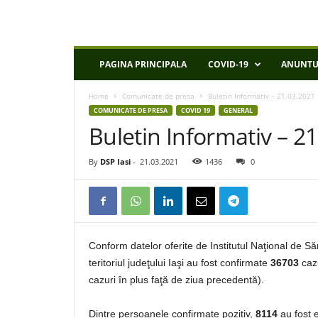
D
PAGINA PRINCIPALA
COVID-19
ANUNTU
S
P
Home
Comunicate de presa
Buletin Informativ – 21.03.2021
I
COMUNICATE DE PRESA
COVID 19
GENERAL
a
Buletin Informativ – 2
s
i
By
DSP Iasi
-
21.03.2021
1436
0
Conform datelor oferite de Institutul Naţional de S
teritoriul judeţului Iaşi au fost confirmate
36703
cazu
cazuri în plus faţă de ziua precedentă).
Dintre persoanele confirmate pozitiv,
8114
au fost 