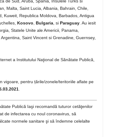
frica de Sud, Aruba, Spania, Insulele Turks si
an, Malta, Saint Lucia, Albania, Bahrain, Chile,
d, Kuweit, Republica Moldova, Barbados, Antigua
ychelles,
Kosovo
,
Bulgaria
, si
Paraguay
. Au iesit
eorgia, Statele Unite ale Americii, Panama,
, Argentina, Saint Vincent si Grenadine, Guernsey,
ternet a Institutului Naţional de Sănătate Publică,
 vigoare, pentru țările/zonele/teritoriile aflate pe
5.03.2021
.
Sănătate Publică Iaşi recomandă tuturor cetăţenilor
at de infectarea cu noul coronavirus, să
călcate normele sanitare şi să îndemne celelalte