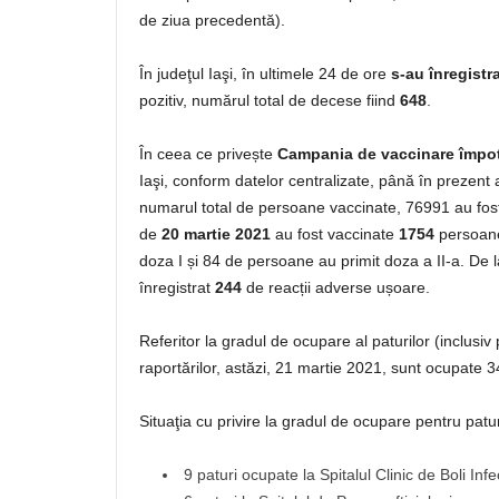
de ziua precedentă).
În judeţul Iaşi, în ultimele 24 de ore
s-au înregistr
pozitiv, numărul total de decese fiind
648
.
În ceea ce privește
Campania de vaccinare împo
Iaşi, conform datelor centralizate, până în prezent
numarul total de persoane vaccinate, 76991 au fost
de
20 martie 2021
au fost vaccinate
1754
persoane
doza I și 84 de persoane au primit doza a II-a. De
înregistrat
244
de reacții adverse ușoare.
Referitor la gradul de ocupare al paturilor (inclusi
raportărilor, astăzi, 21 martie 2021, sunt ocupate 3
Situaţia cu privire la gradul de ocupare pentru patu
9 paturi ocupate la Spitalul Clinic de Boli Inf