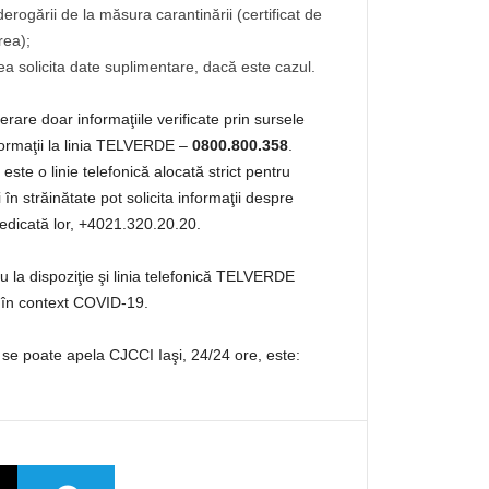
ogării de la măsura carantinării (certificat de
rea);
a solicita date suplimentare, dacă este cazul.
are doar informaţiile verificate prin sursele
nformaţii la linia TELVERDE –
0800.800.358
.
e o linie telefonică alocată strict pentru
în străinătate pot solicita informaţii despre
dedicată lor, +4021.320.20.20.
au la dispoziţie şi linia telefonică TELVERDE
r în context COVID-19.
e se poate apela CJCCI Iaşi, 24/24 ore, este: