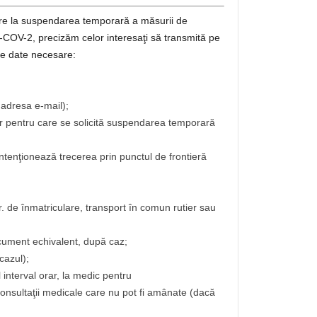
vire la suspendarea temporară a măsurii de
RS-COV-2, precizăm celor interesaţi să transmită pe
e date necesare:
, adresa e-mail);
lor pentru care se solicită suspendarea temporară
 intenţionează trecerea prin punctul de frontieră
nr. de înmatriculare, transport în comun rutier sau
ocument echivalent, după caz;
cazul);
interval orar, la medic pentru
consultaţii medicale care nu pot fi amânate (dacă