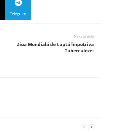
Telegram
Next article
Ziua Mondială de Luptă Împotriva
Tuberculozei