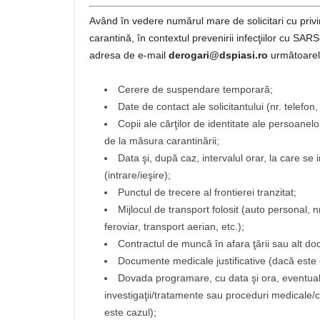
Având în vedere numărul mare de solicitari cu pri
carantină, în contextul prevenirii infecţiilor cu SA
adresa de e-mail
derogari@dspiasi.ro
următoarel
Cerere de suspendare temporară;
Date de contact ale solicitantului (nr. telefon
Copii ale cărţilor de identitate ale persoane
de la măsura carantinării;
Data şi, după caz, intervalul orar, la care se
(intrare/ieşire);
Punctul de trecere al frontierei tranzitat;
Mijlocul de transport folosit (auto personal, 
feroviar, transport aerian, etc.);
Contractul de muncă în afara ţării sau alt d
Documente medicale justificative (dacă este 
Dovada programare, cu data şi ora, eventual 
investigaţii/tratamente sau proceduri medicale/
este cazul);