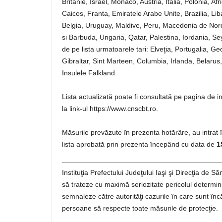
Britanie, Israel, Monaco, Austria, Italia, Polonia, A
Caicos, Franta, Emiratele Arabe Unite, Brazilia, Lib
Belgia, Uruguay, Maldive, Peru, Macedonia de Nor
si Barbuda, Ungaria, Qatar, Palestina, Iordania, Se
de pe lista urmatoarele tari: Elveţia, Portugalia, G
Gibraltar, Sint Marteen, Columbia, Irlanda, Belarus
Insulele Falkland.
Lista actualizată poate fi consultată pe pagina de in
la link-ul https://www.cnscbt.ro.
Măsurile prevăzute în prezenta hotărâre, au intrat în
lista aprobată prin prezenta începând cu data de
1
Instituţia Prefectului Judeţului Iaşi şi Direcţia de 
să trateze cu maximă seriozitate pericolul determin
semnaleze către autorităţi cazurile în care sunt în
persoane să respecte toate măsurile de protecţie.