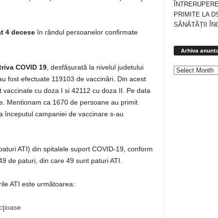
ÎNTRERUPERE
PRIMITE LA D
SĂNĂTĂȚII ÎN
at 4 decese
în rândul persoanelor confirmate
Arhiva anuntu
triva COVID 19
, desfășurată la nivelul judetului
 au fost efectuate 119103 de vaccinări. Din acest
 vaccinate cu doza I si 42112 cu doza II. Pe data
. Mentionam ca 1670 de persoane au primit
 la începutul campaniei de vaccinare s-au
v paturi ATI) din spitalele suport COVID-19, conform
49 de paturi, din care 49 sunt paturi ATI.
rile ATI este următoarea:
ecţioase