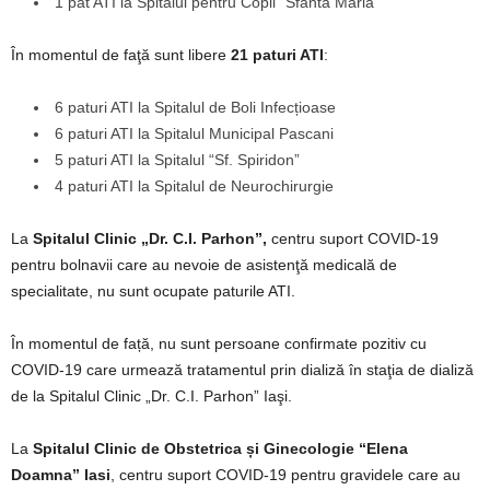
1 pat ATI la Spitalul pentru Copii “Sfânta Maria”
În momentul de faţă sunt libere
21 paturi ATI
:
6 paturi ATI la Spitalul de Boli Infecțioase
6 paturi ATI la Spitalul Municipal Pascani
5 paturi ATI la Spitalul “Sf. Spiridon”
4 paturi ATI la Spitalul de Neurochirurgie
La
Spitalul Clinic „Dr. C.I. Parhon”,
centru suport COVID-19
pentru bolnavii care au nevoie de asistenţă medicală de
specialitate, nu sunt ocupate paturile ATI.
În momentul de față, nu sunt persoane confirmate pozitiv cu
COVID-19 care urmează tratamentul prin dializă în staţia de dializă
de la Spitalul Clinic „Dr. C.I. Parhon” Iaşi.
La
Spitalul Clinic de Obstetrica și Ginecologie “Elena
Doamna” Iasi
, centru suport COVID-19 pentru gravidele care au