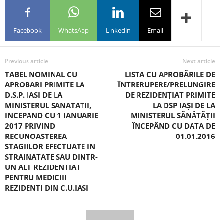
Facebook
WhatsApp
Linkedin
Email
Previous article
Next article
TABEL NOMINAL CU
LISTA CU APROBĂRILE DE
APROBARI PRIMITE LA
ÎNTRERUPERE/PRELUNGIRE
D.S.P. IASI DE LA
DE REZIDENȚIAT PRIMITE
MINISTERUL SANATATII,
LA DSP IAȘI DE LA
INCEPAND CU 1 IANUARIE
MINISTERUL SĂNĂTĂȚII
2017 PRIVIND
ÎNCEPÂND CU DATA DE
RECUNOASTEREA
01.01.2016
STAGIILOR EFECTUATE IN
STRAINATATE SAU DINTR-
UN ALT REZIDENTIAT
PENTRU MEDICIII
REZIDENTI DIN C.U.IASI