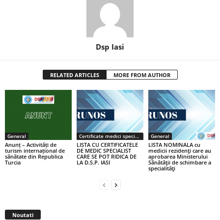
Dsp Iasi
RELATED ARTICLES
MORE FROM AUTHOR
General
Certificate medici specialiști / primari
General
Anunț – Activități de
LISTA CU CERTIFICATELE
LISTA NOMINALA cu
turism internațional de
DE MEDIC SPECIALIST
medicii rezidenţi care au
sănătate din Republica
CARE SE POT RIDICA DE
aprobarea Ministerului
Turcia
LA D.S.P. IASI
Sănătăţii de schimbare a
specialităţi
Noutati