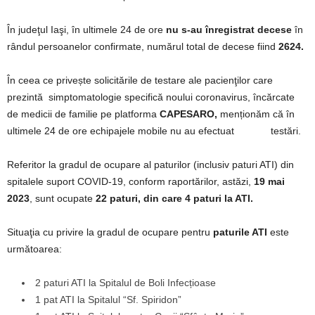
În judeţul Iaşi, în ultimele 24 de ore
nu s-au înregistrat decese
în
rândul persoanelor confirmate, numărul total de decese fiind
2624.
În ceea ce privește solicitările de testare ale pacienţilor care
prezintă simptomatologie specifică noului coronavirus, încărcate
de medicii de familie pe platforma
CAPESARO,
menționăm că în
ultimele 24 de ore echipajele mobile nu au efectuat testări.
Referitor la gradul de ocupare al paturilor (inclusiv paturi ATI) din
spitalele suport COVID-19, conform raportărilor, astăzi,
19 mai
2023
, sunt ocupate
22 paturi,
din care 4 paturi la ATI.
Situaţia cu privire la gradul de ocupare pentru
paturile ATI
este
următoarea:
2 paturi ATI la Spitalul de Boli Infecțioase
1 pat ATI la Spitalul “Sf. Spiridon”