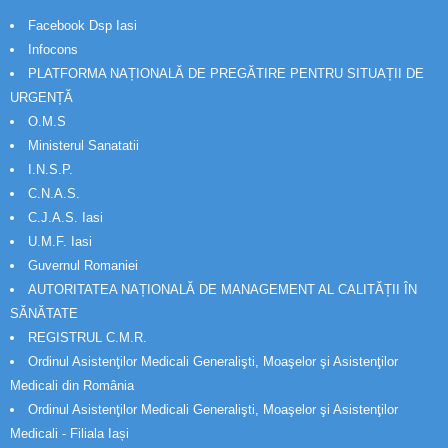
Facebook Dsp Iasi
Infocons
PLATFORMA NAȚIONALĂ DE PREGĂTIRE PENTRU SITUAȚII DE
URGENȚĂ
O.M.S
Ministerul Sanatatii
I.N.S.P.
C.N.A.S.
C.J.A.S. Iasi
U.M.F. Iasi
Guvernul Romaniei
AUTORITATEA NAȚIONALĂ DE MANAGEMENT AL CALITĂȚII ÎN
SĂNĂTATE
REGISTRUL C.M.R.
Ordinul Asistenţilor Medicali Generalişti, Moaşelor şi Asistenţilor
Medicali din România
Ordinul Asistenţilor Medicali Generalişti, Moaşelor şi Asistenţilor
Medicali - Filiala Iași