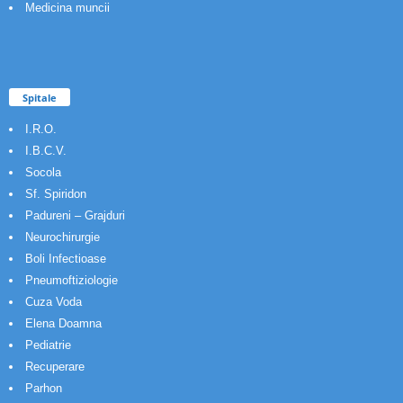
Medicina muncii
Spitale
I.R.O.
I.B.C.V.
Socola
Sf. Spiridon
Padureni – Grajduri
Neurochirurgie
Boli Infectioase
Pneumoftiziologie
Cuza Voda
Elena Doamna
Pediatrie
Recuperare
Parhon