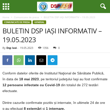
Home
Comunicate de presa
BULETIN DSP IAȘI INFORMATIV – 19.05.2023
COMUNICATE DE PRESA
GENERAL
BULETIN DSP IAȘI INFORMATIV –
19.05.2023
By
Dsp Iasi
-
19.05.2023
1356
0
Conform datelor oferite de Institutul Naţional de Sănătate Publică,
în data de
18 mai 2023
, pe teritoriul judeţului Iaşi au fost confirmate
12 persoane infectate cu Covid-19
din totalul de 272 testări
efectuate.
Dintre cazurile confirmate pozitiv și internate, în ultimele 24 de ore
s-au efectuat
8 externări
și
1 internare.