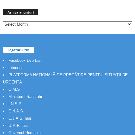
Arhiva
anunturi
Arhiva anunturi
Legaturi utile
Facebook Dsp Iasi
Infocons
PLATFORMA NAȚIONALĂ DE PREGĂTIRE PENTRU SITUAȚII DE
URGENȚĂ
O.M.S
Ministerul Sanatatii
I.N.S.P.
C.N.A.S.
C.J.A.S. Iasi
U.M.F. Iasi
Guvernul Romaniei