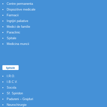
Centre permanenta
Dispozitive medicale
Farmacii
Ingrijiri paliative
Medici de familie
Paraclinic
Spitale
Medicina muncii
Spitale
I.R.O.
I.B.C.V.
Socola
Sf. Spiridon
Padureni – Grajduri
Neurochirurgie