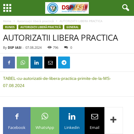
Home
Autorizații liberă practică
AUTORIZATII LIBERA PRACTICA
RUNOS
AUTORIZAȚII LIBERĂ PRACTICĂ
GENERAL
AUTORIZATII LIBERA PRACTICA
By
DSP IASI
-
07.08.2024
796
0
TABEL-cu-autorizatii-de-libera-practica-primite-de-la-MS-
07.08.2024
Facebook
WhatsApp
Linkedin
Email